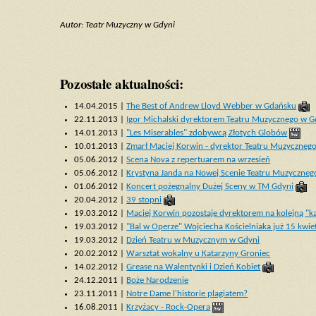
Autor: Teatr Muzyczny w Gdyni
Pozostałe aktualności:
14.04.2015 |
The Best of Andrew Lloyd Webber w Gdańsku
22.11.2013 |
Igor Michalski dyrektorem Teatru Muzycznego w G
14.01.2013 |
"Les Miserables" zdobywcą Złotych Globów
10.01.2013 |
Zmarł Maciej Korwin - dyrektor Teatru Muzyczneg
05.06.2012 |
Scena Nova z repertuarem na wrzesień
05.06.2012 |
Krystyna Janda na Nowej Scenie Teatru Muzyczneg
01.06.2012 |
Koncert pożegnalny Dużej Sceny w TM Gdyni
20.04.2012 |
39 stopni
19.03.2012 |
Maciej Korwin pozostaje dyrektorem na kolejną "k
19.03.2012 |
"Bal w Operze" Wojciecha Kościelniaka już 15 kwie
19.03.2012 |
Dzień Teatru w Muzycznym w Gdyni
20.02.2012 |
Warsztat wokalny u Katarzyny Groniec
14.02.2012 |
Grease na Walentynki i Dzień Kobiet
24.12.2011 |
Boże Narodzenie
23.11.2011 |
Notre Dame l'historie plagiatem?
16.08.2011 |
Krzyżacy - Rock-Opera