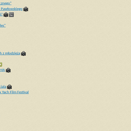
cznego"
a Pawłowskiego
ś!
les"
h z młodzieżą
OMA
iala
 Yach Film Festival
i