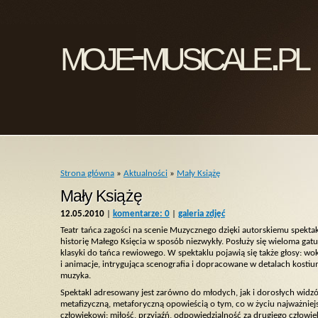
moje-musicale.pl
Strona główna
»
Aktualności
»
Mały Książę
Mały Książę
12.05.2010
|
komentarze: 0
|
galeria zdjęć
Teatr tańca zagości na scenie Muzycznego dzięki autorskiemu spekta
historię Małego Księcia w sposób niezwykły. Posłuży się wieloma g
klasyki do tańca rewiowego. W spektaklu pojawią się także głosy: wo
i animacje, intrygująca scenografia i dopracowane w detalach kost
muzyka.
Spektakl adresowany jest zarówno do młodych, jak i dorosłych widzów
metafizyczną, metaforyczną opowieścią o tym, co w życiu najważniejsze
człowiekowi: miłość, przyjaźń, odpowiedzialność za drugiego człow