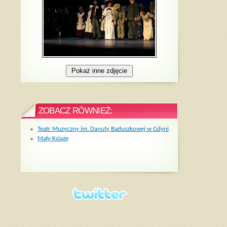
ZOBACZ RÓWNIEŻ:
Teatr Muzyczny im. Danuty Baduszkowej w Gdyni
Mały Książę