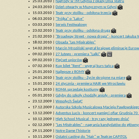
25.03.2010 |
Nagrody w TM Gdynia z okazji Dnia Teatru
24.03.2010 |
Dzień otwarty w Muzycznym w Gdyni
15.03.2010 |
Teatr przy stoliku - odsłona trzecia
06.03.2010 |
"Trójka" o "Lalce"
03.03.2010 |
Serwis Festiwalowy
23.02.2010 |
Teatr przy stoliku - odsłona druga
21.02.2010 |
"Broadway Street - nowa droga" - koncert Jakuba 
18.02.2010 |
Obsada "Les Misérables"
14.02.2010 |
Marcin Mroziński wygrał krajowe eliminacje Eurowi
09.02.2010 |
27 lutego - premiera "Lalki"
09.02.2010 |
Pięćset upiorów
07.02.2010 |
Kup bilet "Rent" - wygraj kurs tańca
25.01.2010 |
Najlepsze z ROMY
24.01.2010 |
Teatr przy stoliku - Życie skrojone na miarę
15.01.2010 |
24 stycznia - premiera HAIR we Wrocławiu
14.01.2010 |
ROMA sprzedaje kostiumy
05.01.2010 |
Gdyby do szkoły chodziły anioły - premiera
23.12.2009 |
Wesołych Świąt!
17.12.2009 |
Autorska Szkoła Musicalowa Macieja Pawłowskieg
13.12.2009 |
Adventus Lucis - koncert pamięci ofiar Grudnia 70 
10.12.2009 |
High School Musical - trzy razy jednego dnia!
02.12.2009 |
"Les Misérables" - nagrania kandydatów do główny
29.11.2009 |
Notre Dame l'historie
10.11.2009 |
Ostatni casting do "Hair" w Teatrze CAPITOL