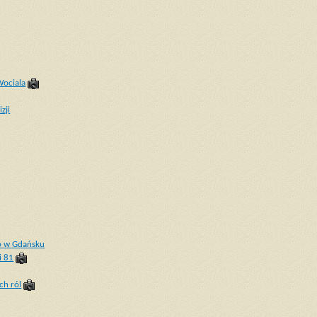
Wociala
zji
o w Gdańsku
i 81
ch ról