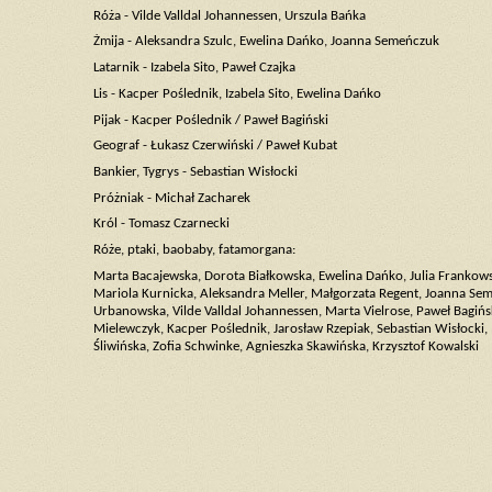
Róża - Vilde Valldal Johannessen, Urszula Bańka
Żmija - Aleksandra Szulc, Ewelina Dańko, Joanna Semeńczuk
Latarnik - Izabela Sito, Paweł Czajka
Lis - Kacper Poślednik, Izabela Sito, Ewelina Dańko
Pijak - Kacper Poślednik / Paweł Bagiński
Geograf - Łukasz Czerwiński / Paweł Kubat
Bankier, Tygrys - Sebastian Wisłocki
Próżniak - Michał Zacharek
Król - Tomasz Czarnecki
Róże, ptaki, baobaby, fatamorgana:
Marta Bacajewska, Dorota Białkowska, Ewelina Dańko, Julia Frankows
Mariola Kurnicka, Aleksandra Meller, Małgorzata Regent, Joanna Sem
Urbanowska, Vilde Valldal Johannessen, Marta Vielrose, Paweł Bagińs
Mielewczyk, Kacper Poślednik, Jarosław Rzepiak, Sebastian Wisłock
Śliwińska, Zofia Schwinke, Agnieszka Skawińska, Krzysztof Kowalski