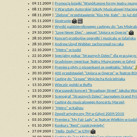
09.11.2009 |
Promocja książki "Współczesne formy teatru muzy
08.11.2009 |
V Warsztaty Autorskiej Szkoły Musicalowej Maciej
08.11.2009 |
"Zielone" przedstawienie "Kiss Me, Kate" - to już dzi
05.11.2009 |
Siostrunie
30.10.2009 |
Wyniki październikowego castingu do "Les Misérab
29.10.2009 |
"Love Never Dies" - sequel "Upiora w Operze"
28.10.2009 |
Koncert przebojów operetki i musicalu w Gdańsku
28.10.2009 |
Andrew Lloyd Webber zachorował na raka
22.10.2009 |
"Metro" w Łodzi
22.10.2009 |
Specjalny pokaz "Strasznych Dzieci" dla pracującyc
21.10.2009 |
Grudniowy repertuar Teatru Muzycznego w Gdyni
20.10.2009 |
Premiera płyty z piosenkami ze spektaklu "Idiota"
20.10.2009 |
400 przedstawień "Upiora w Operze" w Teatrze R
19.10.2009 |
Casting do "Grease" Wojciecha Kościelniaka
13.10.2009 |
Wieczór polski w Buffo
13.10.2009 |
Warszawski koncert "Broadway Street" Jakuba Woc
09.10.2009 |
Scenograf "Strasznych Dzieci" laureatem Grand Prix
07.10.2009 |
Casting do musicalowego Koncertu Marzeń
05.10.2009 |
"Metro" w Kaliszu
04.10.2009 |
Zespół artystyczny TM w Gdyni 2009/2010
03.10.2009 |
Premiera "My Fair Lady" w Teatrze Wielkim w Łodz
01.10.2009 |
Konkurs "Rent" rozstrzygnięty!
27.09.2009 |
"Hello, Dolly!" w GTM