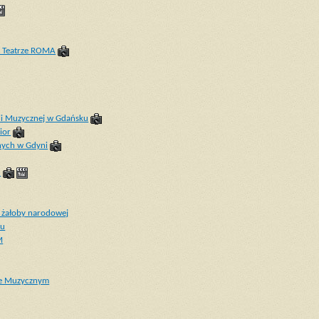
w Teatrze ROMA
ii Muzycznej w Gdańsku
ior
nych w Gdyni
u
 żałoby narodowej
ku
M
rze Muzycznym