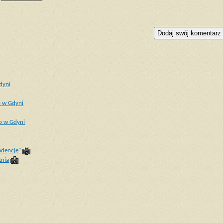
dyni
o w Gdyni
o w Gdyni
adencję"
tnia