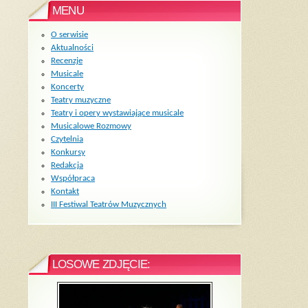
MENU
O serwisie
Aktualności
Recenzje
Musicale
Koncerty
Teatry muzyczne
Teatry i opery wystawiające musicale
Musicalowe Rozmowy
Czytelnia
Konkursy
Redakcja
Współpraca
Kontakt
III Festiwal Teatrów Muzycznych
LOSOWE ZDJĘCIE: