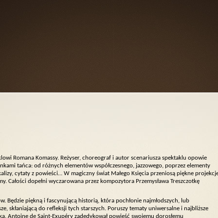
klowi Romana Komassy. Reżyser, choreograf i autor scenariusza spektaklu opowie
atunkami tańca: od różnych elementów współczesnego, jazzowego, poprzez elementy
kalizy, cytaty z powieści… W magiczny świat Małego Księcia przeniosą piękne projekcj
iumy. Całości dopełni wyczarowana przez kompozytora Przemysława Treszczotkę
. Będzie piękną i fascynującą historią, która pochłonie najmłodszych, lub
, skłaniającą do refleksji tych starszych. Poruszy tematy uniwersalne i najbliższe
ieka. Antoine de Saint-Exupéry zadedykował powieść swojemu dorosłemu