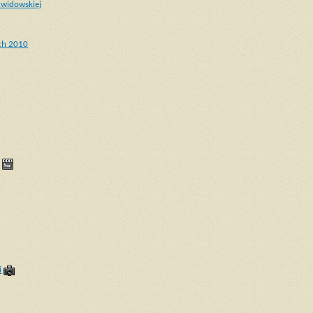
widowskiej
ich 2010
i