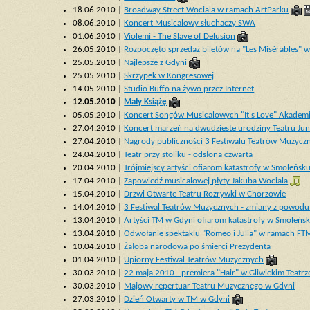
18.06.2010 |
Broadway Street Wociala w ramach ArtParku
08.06.2010 |
Koncert Musicalowy słuchaczy SWA
01.06.2010 |
Violemi - The Slave of Delusion
26.05.2010 |
Rozpoczęto sprzedaż biletów na "Les Misérables" 
25.05.2010 |
Najlepsze z Gdyni
25.05.2010 |
Skrzypek w Kongresowej
14.05.2010 |
Studio Buffo na żywo przez Internet
12.05.2010 |
Mały Książę
05.05.2010 |
Koncert Songów Musicalowych "It's Love" Akadem
27.04.2010 |
Koncert marzeń na dwudzieste urodziny Teatru Jun
27.04.2010 |
Nagrody publiczności 3 Festiwalu Teatrów Muzycz
24.04.2010 |
Teatr przy stoliku - odsłona czwarta
20.04.2010 |
Trójmiejscy artyści ofiarom katastrofy w Smoleńsk
17.04.2010 |
Zapowiedź musicalowej płyty Jakuba Wociala
15.04.2010 |
Drzwi Otwarte Teatru Rozrywki w Chorzowie
14.04.2010 |
3 Festiwal Teatrów Muzycznych - zmiany z powodu
13.04.2010 |
Artyści TM w Gdyni ofiarom katastrofy w Smoleńs
13.04.2010 |
Odwołanie spektaklu "Romeo i Julia" w ramach FT
10.04.2010 |
Żałoba narodowa po śmierci Prezydenta
01.04.2010 |
Upiorny Festiwal Teatrów Muzycznych
30.03.2010 |
22 maja 2010 - premiera "Hair" w Gliwickim Teat
30.03.2010 |
Majowy repertuar Teatru Muzycznego w Gdyni
27.03.2010 |
Dzień Otwarty w TM w Gdyni