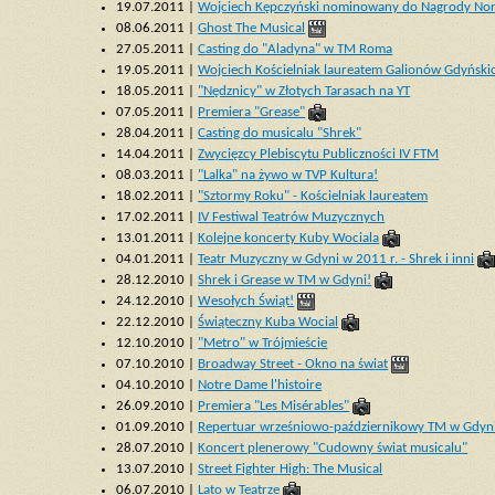
19.07.2011 |
Wojciech Kępczyński nominowany do Nagrody Nor
08.06.2011 |
Ghost The Musical
27.05.2011 |
Casting do "Aladyna" w TM Roma
19.05.2011 |
Wojciech Kościelniak laureatem Galionów Gdyńsk
18.05.2011 |
"Nędznicy" w Złotych Tarasach na YT
07.05.2011 |
Premiera "Grease"
28.04.2011 |
Casting do musicalu "Shrek"
14.04.2011 |
Zwycięzcy Plebiscytu Publiczności IV FTM
08.03.2011 |
"Lalka" na żywo w TVP Kultura!
18.02.2011 |
"Sztormy Roku" - Kościelniak laureatem
17.02.2011 |
IV Festiwal Teatrów Muzycznych
13.01.2011 |
Kolejne koncerty Kuby Wociala
04.01.2011 |
Teatr Muzyczny w Gdyni w 2011 r. - Shrek i inni
28.12.2010 |
Shrek i Grease w TM w Gdyni!
24.12.2010 |
Wesołych Świąt!
22.12.2010 |
Świąteczny Kuba Wocial
12.10.2010 |
"Metro" w Trójmieście
07.10.2010 |
Broadway Street - Okno na świat
04.10.2010 |
Notre Dame l'histoire
26.09.2010 |
Premiera "Les Misérables"
01.09.2010 |
Repertuar wrześniowo-październikowy TM w Gdyn
28.07.2010 |
Koncert plenerowy "Cudowny świat musicalu"
13.07.2010 |
Street Fighter High: The Musical
06.07.2010 |
Lato w Teatrze