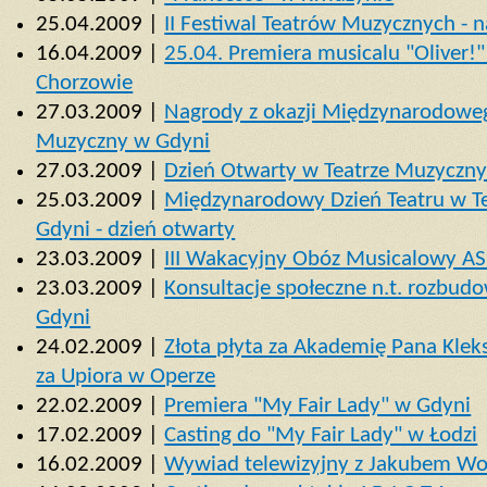
25.04.2009 |
II Festiwal Teatrów Muzycznych - 
16.04.2009 |
25.04. Premiera musicalu "Oliver!
Chorzowie
27.03.2009 |
Nagrody z okazji Międzynarodowego
Muzyczny w Gdyni
27.03.2009 |
Dzień Otwarty w Teatrze Muzyczn
25.03.2009 |
Międzynarodowy Dzień Teatru w 
Gdyni - dzień otwarty
23.03.2009 |
III Wakacyjny Obóz Musicalowy A
23.03.2009 |
Konsultacje społeczne n.t. rozbu
Gdyni
24.02.2009 |
Złota płyta za Akademię Pana Kle
za Upiora w Operze
22.02.2009 |
Premiera "My Fair Lady" w Gdyni
17.02.2009 |
Casting do "My Fair Lady" w Łodzi
16.02.2009 |
Wywiad telewizyjny z Jakubem Wo