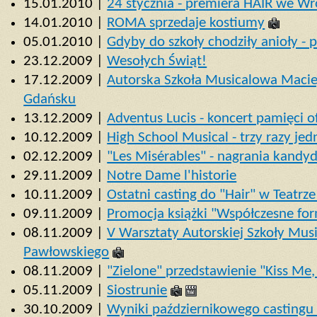
15.01.2010 |
24 stycznia - premiera HAIR we W
14.01.2010 |
ROMA sprzedaje kostiumy
05.01.2010 |
Gdyby do szkoły chodziły anioły - 
23.12.2009 |
Wesołych Świąt!
17.12.2009 |
Autorska Szkoła Musicalowa Maci
Gdańsku
13.12.2009 |
Adventus Lucis - koncert pamięci o
10.12.2009 |
High School Musical - trzy razy je
02.12.2009 |
"Les Misérables" - nagrania kandy
29.11.2009 |
Notre Dame l'historie
10.11.2009 |
Ostatni casting do "Hair" w Teatrz
09.11.2009 |
Promocja książki "Współczesne fo
08.11.2009 |
V Warsztaty Autorskiej Szkoły Mus
Pawłowskiego
08.11.2009 |
"Zielone" przedstawienie "Kiss Me, K
05.11.2009 |
Siostrunie
30.10.2009 |
Wyniki październikowego castingu 