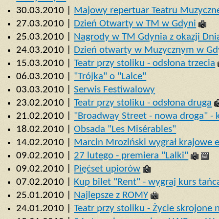
30.03.2010 |
Majowy repertuar Teatru Muzyczn
27.03.2010 |
Dzień Otwarty w TM w Gdyni
25.03.2010 |
Nagrody w TM Gdynia z okazji Dni
24.03.2010 |
Dzień otwarty w Muzycznym w Gd
15.03.2010 |
Teatr przy stoliku - odsłona trzecia
06.03.2010 |
"Trójka" o "Lalce"
03.03.2010 |
Serwis Festiwalowy
23.02.2010 |
Teatr przy stoliku - odsłona druga
21.02.2010 |
"Broadway Street - nowa droga" - 
18.02.2010 |
Obsada "Les Misérables"
14.02.2010 |
Marcin Mroziński wygrał krajowe e
09.02.2010 |
27 lutego - premiera "Lalki"
09.02.2010 |
Pięćset upiorów
07.02.2010 |
Kup bilet "Rent" - wygraj kurs tańc
25.01.2010 |
Najlepsze z ROMY
24.01.2010 |
Teatr przy stoliku - Życie skrojone