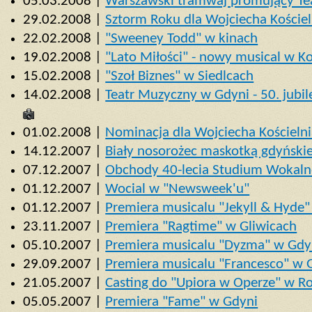
05.03.2008 |
Warszawski tramwaj promujący Te
29.02.2008 |
Sztorm Roku dla Wojciecha Koście
22.02.2008 |
"Sweeney Todd" w kinach
19.02.2008 |
"Lato Miłości" - nowy musical w K
15.02.2008 |
"Szoł Biznes" w Siedlcach
14.02.2008 |
Teatr Muzyczny w Gdyni - 50. jubi
01.02.2008 |
Nominacja dla Wojciecha Kościelni
14.12.2007 |
Biały nosorożec maskotką gdyński
07.12.2007 |
Obchody 40-lecia Studium Wokalno
01.12.2007 |
Wocial w "Newsweek'u"
01.12.2007 |
Premiera musicalu "Jekyll & Hyde
23.11.2007 |
Premiera "Ragtime" w Gliwicach
05.10.2007 |
Premiera musicalu "Dyzma" w Gdy
29.09.2007 |
Premiera musicalu "Francesco" w 
21.05.2007 |
Casting do "Upiora w Operze" w R
05.05.2007 |
Premiera "Fame" w Gdyni