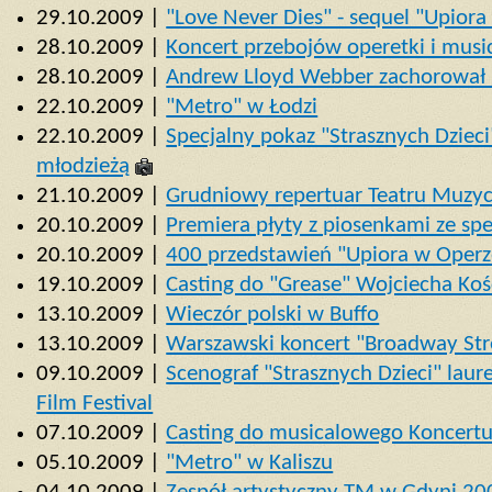
29.10.2009 |
"Love Never Dies" - sequel "Upior
28.10.2009 |
Koncert przebojów operetki i mus
28.10.2009 |
Andrew Lloyd Webber zachorował 
22.10.2009 |
"Metro" w Łodzi
22.10.2009 |
Specjalny pokaz "Strasznych Dzieci
młodzieżą
21.10.2009 |
Grudniowy repertuar Teatru Muzy
20.10.2009 |
Premiera płyty z piosenkami ze spe
20.10.2009 |
400 przedstawień "Upiora w Oper
19.10.2009 |
Casting do "Grease" Wojciecha Koś
13.10.2009 |
Wieczór polski w Buffo
13.10.2009 |
Warszawski koncert "Broadway Str
09.10.2009 |
Scenograf "Strasznych Dzieci" lau
Film Festival
07.10.2009 |
Casting do musicalowego Koncert
05.10.2009 |
"Metro" w Kaliszu