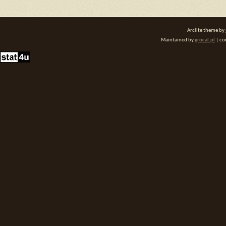
Arclite theme by
Maintained by
grocal.pl
| co