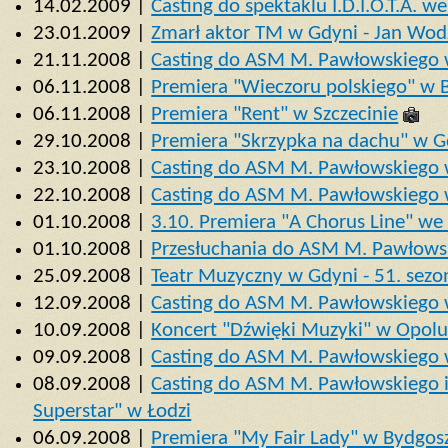
14.02.2009 |
Casting do spektaklu I.D.I.O.T.A. 
23.01.2009 |
Zmarł aktor TM w Gdyni - Jan Wod
21.11.2008 |
Casting do ASM M. Pawłowskiego
06.11.2008 |
Premiera "Wieczoru polskiego" w 
06.11.2008 |
Premiera "Rent" w Szczecinie
29.10.2008 |
Premiera "Skrzypka na dachu" w G
23.10.2008 |
Casting do ASM M. Pawłowskiego
22.10.2008 |
Casting do ASM M. Pawłowskiego 
01.10.2008 |
3.10. Premiera "A Chorus Line" w
01.10.2008 |
Przesłuchania do ASM M. Pawłowsk
25.09.2008 |
Teatr Muzyczny w Gdyni - 51. sezo
12.09.2008 |
Casting do ASM M. Pawłowskiego w
10.09.2008 |
Koncert "Dźwięki Muzyki" w Opol
09.09.2008 |
Casting do ASM M. Pawłowskiego 
08.09.2008 |
Casting do ASM M. Pawłowskiego i 
Superstar" w Łodzi
06.09.2008 |
Premiera "My Fair Lady" w Bydgos