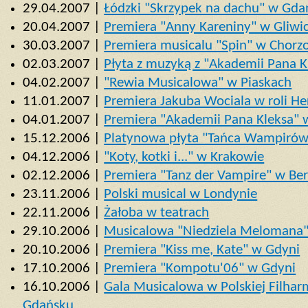
29.04.2007 |
Łódzki "Skrzypek na dachu" w Gda
20.04.2007 |
Premiera "Anny Kareniny" w Gliwi
30.03.2007 |
Premiera musicalu "Spin" w Chorz
02.03.2007 |
Płyta z muzyką z "Akademii Pana K
04.02.2007 |
"Rewia Musicalowa" w Piaskach
11.01.2007 |
Premiera Jakuba Wociala w roli He
04.01.2007 |
Premiera "Akademii Pana Kleksa"
15.12.2006 |
Platynowa płyta "Tańca Wampirów
04.12.2006 |
"Koty, kotki i..." w Krakowie
02.12.2006 |
Premiera "Tanz der Vampire" w Ber
23.11.2006 |
Polski musical w Londynie
22.11.2006 |
Żałoba w teatrach
29.10.2006 |
Musicalowa "Niedziela Melomana"
20.10.2006 |
Premiera "Kiss me, Kate" w Gdyni
17.10.2006 |
Premiera "Kompotu'06" w Gdyni
16.10.2006 |
Gala Musicalowa w Polskiej Filharm
Gdańsku