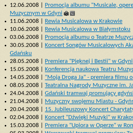
12.06.2008 |
Promocja albumu "Musicale, operet
Muzycznym w Gdyni
11.06.2008 |
Rewia Musicalowa w Krakowie
10.06.2008 |
Rewia Musicalowa w Białymstoku
03.06.2008 |
Promocja albumu o Teatrze Muzy
30.05.2008 |
Koncert Songów Musicalowych Ak
Gdańsku
28.05.2008 |
Premiera "Pięknej i Bestii" w Gdyni
15.05.2008 |
Konferencja naukowa Teatru Muzy
14.05.2008 |
"Moja Droga Ja" - premiera filmu 
08.05.2008 |
Teatralna Nagrody Muzyczne im. J
24.04.2008 |
Gdański tramwaj promujący gdyńs
21.04.2008 |
Muzyczny swojemu Miastu - Gdyń
20.04.2008 |
15. Jubileuszowy Koncert Charyta
02.04.2008 |
Koncert "Dźwięki Muzyki" w Krako
15.03.2008 |
Premiera "Upiora w Operze" w Ro