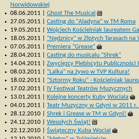
Norwidowskiej
08.06.2011 |
Ghost The Musical
27.05.2011 |
Casting do "Aladyna" w TM Roma
19.05.2011 |
Wojciech Kościelniak laureatem G
18.05.2011 |
"Nędznicy" w Złotych Tarasach na 
07.05.2011 |
Premiera "Grease"
28.04.2011 |
Casting do musicalu "Shrek"
14.04.2011 |
Zwycięzcy Plebiscytu Publiczności
08.03.2011 |
"Lalka" na żywo w TVP Kultura!
18.02.2011 |
"Sztormy Roku" - Kościelniak laur
17.02.2011 |
IV Festiwal Teatrów Muzycznych
13.01.2011 |
Kolejne koncerty Kuby Wociala
04.01.2011 |
Teatr Muzyczny w Gdyni w 2011 r. -
28.12.2010 |
Shrek i Grease w TM w Gdyni!
24.12.2010 |
Wesołych Świąt!
22.12.2010 |
Świąteczny Kuba Wocial
12.10.2010 |
"Metro" w Trójmieście