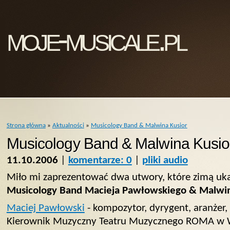
moje-musicale.pl
Strona główna
»
Aktualności
»
Musicology Band & Malwina Kusior
Musicology Band & Malwina Kusio
11.10.2006
|
komentarze: 0
|
pliki audio
Miło mi zaprezentować dwa utwory, które zimą ukaż
Musicology Band Macieja Pawłowskiego & Malwin
Maciej Pawłowski
- kompozytor, dyrygent, aranżer
Kierownik Muzyczny Teatru Muzycznego ROMA w Wa