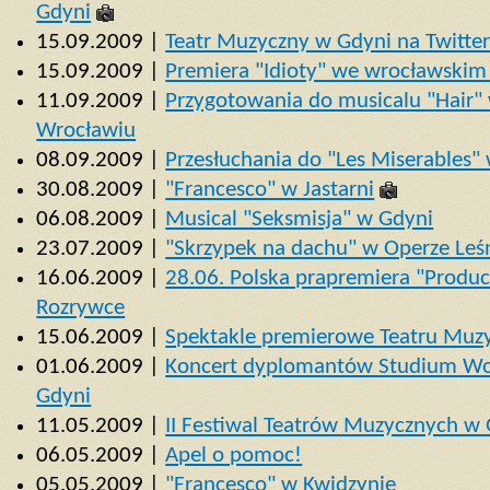
Gdyni
15.09.2009 |
Teatr Muzyczny w Gdyni na Twitte
15.09.2009 |
Premiera "Idioty" we wrocławskim
11.09.2009 |
Przygotowania do musicalu "Hair"
Wrocławiu
08.09.2009 |
Przesłuchania do "Les Miserables"
30.08.2009 |
"Francesco" w Jastarni
06.08.2009 |
Musical "Seksmisja" w Gdyni
23.07.2009 |
"Skrzypek na dachu" w Operze Leś
16.06.2009 |
28.06. Polska prapremiera "Produ
Rozrywce
15.06.2009 |
Spektakle premierowe Teatru Muz
01.06.2009 |
Koncert dyplomantów Studium Wok
Gdyni
11.05.2009 |
II Festiwal Teatrów Muzycznych w 
06.05.2009 |
Apel o pomoc!
05.05.2009 |
"Francesco" w Kwidzynie