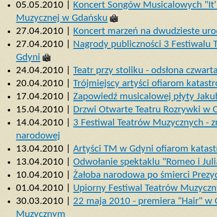
05.05.2010 |
Koncert Songów Musicalowych "It'
Muzycznej w Gdańsku
27.04.2010 |
Koncert marzeń na dwudzieste urod
27.04.2010 |
Nagrody publiczności 3 Festiwalu
Gdyni
24.04.2010 |
Teatr przy stoliku - odsłona czwart
20.04.2010 |
Trójmiejscy artyści ofiarom katas
17.04.2010 |
Zapowiedź musicalowej płyty Jaku
15.04.2010 |
Drzwi Otwarte Teatru Rozrywki w 
14.04.2010 |
3 Festiwal Teatrów Muzycznych - 
narodowej
13.04.2010 |
Artyści TM w Gdyni ofiarom katas
13.04.2010 |
Odwołanie spektaklu "Romeo i Jul
10.04.2010 |
Żałoba narodowa po śmierci Prezy
01.04.2010 |
Upiorny Festiwal Teatrów Muzycz
30.03.2010 |
22 maja 2010 - premiera "Hair" w 
Muzycznym