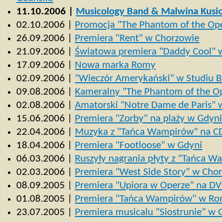
11.10.2006 |
Musicology Band & Malwina Kusi
02.10.2006 |
Promocja "The Phantom of the Ope
26.09.2006 |
Premiera "Rent" w Chorzowie
21.09.2006 |
Światowa premiera "Daddy Cool" 
17.09.2006 |
Nowa marka Romy
02.09.2006 |
"Wieczór Amerykański" w Studiu B
09.08.2006 |
Kameralny "The Phantom of the Op
02.08.2006 |
Amatorski "Notre Dame de Paris" 
15.06.2006 |
Premiera "Zorby" na plaży w Gdyni
22.04.2006 |
Muzyka z "Tańca Wampirów" na C
18.04.2006 |
Premiera "Footloose" w Gdyni
06.03.2006 |
Ruszyły nagrania płyty z "Tańca 
02.03.2006 |
Premiera "West Side Story" w Cho
08.09.2005 |
Premiera "Upiora w Operze" na D
01.08.2005 |
Premiera "Tańca Wampirów" w Ro
23.07.2005 |
Premiera musicalu "Siostrunie" w 