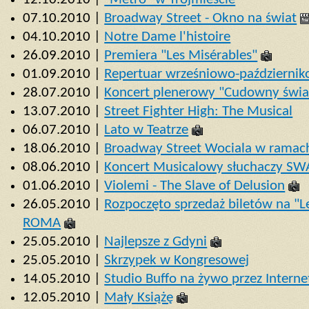
07.10.2010 |
Broadway Street - Okno na świat
04.10.2010 |
Notre Dame l'histoire
26.09.2010 |
Premiera "Les Misérables"
01.09.2010 |
Repertuar wrześniowo-październi
28.07.2010 |
Koncert plenerowy "Cudowny świa
13.07.2010 |
Street Fighter High: The Musical
06.07.2010 |
Lato w Teatrze
18.06.2010 |
Broadway Street Wociala w ramac
08.06.2010 |
Koncert Musicalowy słuchaczy SW
01.06.2010 |
Violemi - The Slave of Delusion
26.05.2010 |
Rozpoczęto sprzedaż biletów na "L
ROMA
25.05.2010 |
Najlepsze z Gdyni
25.05.2010 |
Skrzypek w Kongresowej
14.05.2010 |
Studio Buffo na żywo przez Interne
12.05.2010 |
Mały Książę