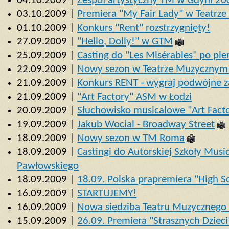
04.10.2009 |
Zespół artystyczny TM w Gdyni 2
03.10.2009 |
Premiera "My Fair Lady" w Teatrze
01.10.2009 |
Konkurs "Rent" rozstrzygnięty!
27.09.2009 |
"Hello, Dolly!" w GTM
25.09.2009 |
Casting do "Les Misérables" po pi
22.09.2009 |
Nowy sezon w Teatrze Muzycznym
21.09.2009 |
Konkurs RENT - wygraj podwójne z
21.09.2009 |
"Art Factory" ASM w Łodzi
20.09.2009 |
Słuchowisko musicalowe "Art Fact
19.09.2009 |
Jakub Wocial - Broadway Street
18.09.2009 |
Nowy sezon w TM Roma
18.09.2009 |
Castingi do Autorskiej Szkoły Musi
Pawłowskiego
18.09.2009 |
18.09. Polska prapremiera "High 
16.09.2009 |
STARTUJEMY!
16.09.2009 |
Nowa siedziba Teatru Muzycznego
15.09.2009 |
26.09. Premiera "Strasznych Dzie