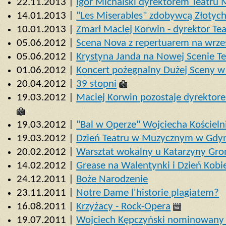
22.11.2013 |
Igor Michalski dyrektorem Teatru
14.01.2013 |
"Les Miserables" zdobywcą Złotyc
10.01.2013 |
Zmarł Maciej Korwin - dyrektor T
05.06.2012 |
Scena Nova z repertuarem na wrze
05.06.2012 |
Krystyna Janda na Nowej Scenie T
01.06.2012 |
Koncert pożegnalny Dużej Sceny 
20.04.2012 |
39 stopni
19.03.2012 |
Maciej Korwin pozostaje dyrektore
19.03.2012 |
"Bal w Operze" Wojciecha Kościeln
19.03.2012 |
Dzień Teatru w Muzycznym w Gdy
20.02.2012 |
Warsztat wokalny u Katarzyny Gro
14.02.2012 |
Grease na Walentynki i Dzień Kobi
24.12.2011 |
Boże Narodzenie
23.11.2011 |
Notre Dame l'historie plagiatem?
16.08.2011 |
Krzyżacy - Rock-Opera
19.07.2011 |
Wojciech Kępczyński nominowany