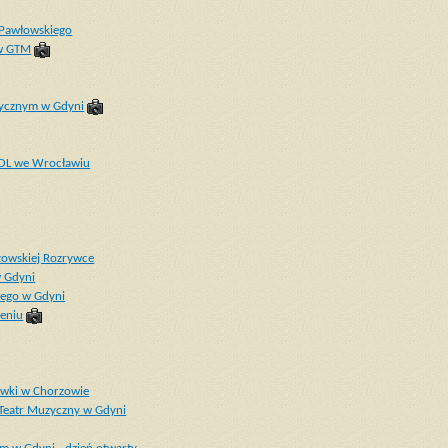
a Pawłowskiego
 w GTM
uzycznym w Gdyni
TOL we Wrocławiu
zowskiej Rozrywce
w Gdyni
iego w Gdyni
zeniu
rywki w Chorzowie
 Teatr Muzyczny w Gdyni