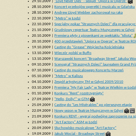
29.10.2009 |
"Love Never Dies" - sequel "Upiora w Operze"
28.10.2009 |
Koncert przebojów operetki i musicalu w Gdańsku
28.10.2009 |
Andrew Lloyd Webber zachorował na raka
22.10.2009 |
"Metro" w Łodzi
22.10.2009 |
Specjalny pokaz "Strasznych Dzieci" dla pracującyc
21.10.2009 |
Grudniowy repertuar Teatru Muzycznego w Gdyni
20.10.2009 |
Premiera płyty z piosenkami ze spektaklu "Idiota"
20.10.2009 |
400 przedstawień "Upiora w Operze" w Teatrze R
19.10.2009 |
Casting do "Grease" Wojciecha Kościelniaka
13.10.2009 |
Wieczór polski w Buffo
13.10.2009 |
Warszawski koncert "Broadway Street" Jakuba Woc
09.10.2009 |
Scenograf "Strasznych Dzieci" laureatem Grand Prix
07.10.2009 |
Casting do musicalowego Koncertu Marzeń
05.10.2009 |
"Metro" w Kaliszu
04.10.2009 |
Zespół artystyczny TM w Gdyni 2009/2010
03.10.2009 |
Premiera "My Fair Lady" w Teatrze Wielkim w Łodz
01.10.2009 |
Konkurs "Rent" rozstrzygnięty!
27.09.2009 |
"Hello, Dolly!" w GTM
25.09.2009 |
Casting do "Les Misérables" po pierwszym etapie
22.09.2009 |
Nowy sezon w Teatrze Muzycznym w Gdyni
21.09.2009 |
Konkurs RENT - wygraj podwójne zaproszenie na sp
21.09.2009 |
"Art Factory" ASM w Łodzi
20.09.2009 |
Słuchowisko musicalowe "Art Factory"
19.09.2009 |
Jakub Wocial - Broadway Street