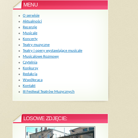
MENU
O serwisie
Aktualności
Recenzje
Musicale
Koncerty
Teatry muzyczne
Teatry i opery wystawiające musicale
Musicalowe Rozmowy
Czytelnia
Konkursy
Redakcja
Współpraca
Kontakt
III Festiwal Teatrów Muzycznych
LOSOWE ZDJĘCIE: