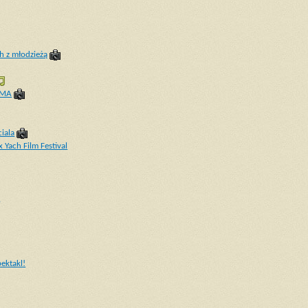
h z młodzieżą
OMA
iala
 Yach Film Festival
i
ektakl!