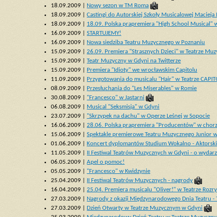
18.09.2009 |
Nowy sezon w TM Roma
18.09.2009 |
Castingi do Autorskiej Szkoły Musicalowej Maciej
18.09.2009 |
18.09. Polska prapremiera "High School Musical"
16.09.2009 |
STARTUJEMY!
16.09.2009 |
Nowa siedziba Teatru Muzycznego w Poznaniu
15.09.2009 |
26.09. Premiera "Strasznych Dzieci" w Teatrze M
15.09.2009 |
Teatr Muzyczny w Gdyni na Twitterze
15.09.2009 |
Premiera "Idioty" we wrocławskim Capitolu
11.09.2009 |
Przygotowania do musicalu "Hair" w Teatrze CAPI
08.09.2009 |
Przesłuchania do "Les Miserables" w Romie
30.08.2009 |
"Francesco" w Jastarni
06.08.2009 |
Musical "Seksmisja" w Gdyni
23.07.2009 |
"Skrzypek na dachu" w Operze Leśnej w Sopocie
16.06.2009 |
28.06. Polska prapremiera "Producentów" w chor
15.06.2009 |
Spektakle premierowe Teatru Muzycznego Junior 
01.06.2009 |
Koncert dyplomantów Studium Wokalno - Aktorsk
11.05.2009 |
II Festiwal Teatrów Muzycznych w Gdyni - o wydar
06.05.2009 |
Apel o pomoc!
05.05.2009 |
"Francesco" w Kwidzynie
25.04.2009 |
II Festiwal Teatrów Muzycznych - nagrody
16.04.2009 |
25.04. Premiera musicalu "Oliver!" w Teatrze Roz
27.03.2009 |
Nagrody z okazji Międzynarodowego Dnia Teatru -
27.03.2009 |
Dzień Otwarty w Teatrze Muzycznym w Gdyni