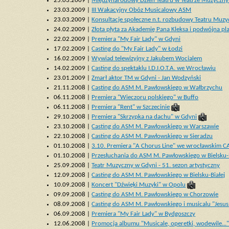
25.03.2009 |
Międzynarodowy Dzień Teatru w Teatrze Muzyczny
23.03.2009 |
III Wakacyjny Obóz Musicalowy ASM
23.03.2009 |
Konsultacje społeczne n.t. rozbudowy Teatru Muz
24.02.2009 |
Złota płyta za Akademię Pana Kleksa i podwójna p
22.02.2009 |
Premiera "My Fair Lady" w Gdyni
17.02.2009 |
Casting do "My Fair Lady" w Łodzi
16.02.2009 |
Wywiad telewizyjny z Jakubem Wocialem
14.02.2009 |
Casting do spektaklu I.D.I.O.T.A. we Wrocławiu
23.01.2009 |
Zmarł aktor TM w Gdyni - Jan Wodzyński
21.11.2008 |
Casting do ASM M. Pawłowskiego w Wałbrzychu
06.11.2008 |
Premiera "Wieczoru polskiego" w Buffo
06.11.2008 |
Premiera "Rent" w Szczecinie
29.10.2008 |
Premiera "Skrzypka na dachu" w Gdyni
23.10.2008 |
Casting do ASM M. Pawłowskiego w Warszawie
22.10.2008 |
Casting do ASM M. Pawłowskiego w Sieradzu
01.10.2008 |
3.10. Premiera "A Chorus Line" we wrocławskim 
01.10.2008 |
Przesłuchania do ASM M. Pawłowskiego w Bielsku-B
25.09.2008 |
Teatr Muzyczny w Gdyni - 51. sezon artystyczny
12.09.2008 |
Casting do ASM M. Pawłowskiego w Bielsku-Białej
10.09.2008 |
Koncert "Dźwięki Muzyki" w Opolu
09.09.2008 |
Casting do ASM M. Pawłowskiego w Chorzowie
08.09.2008 |
Casting do ASM M. Pawłowskiego i musicalu "Jesus 
06.09.2008 |
Premiera "My Fair Lady" w Bydgoszczy
12.06.2008 |
Promocja albumu "Musicale, operetki, wodewile..