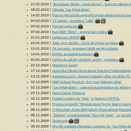
21.02.2010 |
"Broadway Street - nowa droga" - koncert Jakuba 
18.02.2010 |
Obsada "Les Misérables"
14.02.2010 |
Marcin Mroziński wygrał krajowe eliminacje Eurowi
09.02.2010 |
27 lutego - premiera "Lalki"
09.02.2010 |
Pięćset upiorów
07.02.2010 |
Kup bilet "Rent" - wygraj kurs tańca
25.01.2010 |
Najlepsze z ROMY
24.01.2010 |
Teatr przy stoliku - Życie skrojone na miarę
15.01.2010 |
24 stycznia - premiera HAIR we Wrocławiu
14.01.2010 |
ROMA sprzedaje kostiumy
05.01.2010 |
Gdyby do szkoły chodziły anioły - premiera
23.12.2009 |
Wesołych Świąt!
17.12.2009 |
Autorska Szkoła Musicalowa Macieja Pawłowskieg
13.12.2009 |
Adventus Lucis - koncert pamięci ofiar Grudnia 70 
10.12.2009 |
High School Musical - trzy razy jednego dnia!
02.12.2009 |
"Les Misérables" - nagrania kandydatów do główny
29.11.2009 |
Notre Dame l'historie
10.11.2009 |
Ostatni casting do "Hair" w Teatrze CAPITOL
09.11.2009 |
Promocja książki "Współczesne formy teatru muzy
08.11.2009 |
V Warsztaty Autorskiej Szkoły Musicalowej Maciej
08.11.2009 |
"Zielone" przedstawienie "Kiss Me, Kate" - to już dzi
05.11.2009 |
Siostrunie
30.10.2009 |
Wyniki październikowego castingu do "Les Misérab