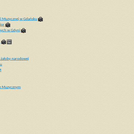
ii Muzycznej w Gdańsku
ior
nych w Gdyni
u
 żałoby narodowej
ku
M
rze Muzycznym