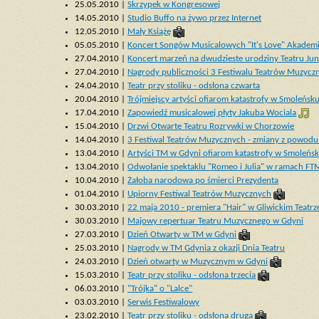
25.05.2010 |
Skrzypek w Kongresowej
14.05.2010 |
Studio Buffo na żywo przez Internet
12.05.2010 |
Mały Książę
05.05.2010 |
Koncert Songów Musicalowych "It's Love" Akadem
27.04.2010 |
Koncert marzeń na dwudzieste urodziny Teatru Jun
27.04.2010 |
Nagrody publiczności 3 Festiwalu Teatrów Muzycz
24.04.2010 |
Teatr przy stoliku - odsłona czwarta
20.04.2010 |
Trójmiejscy artyści ofiarom katastrofy w Smoleńsk
17.04.2010 |
Zapowiedź musicalowej płyty Jakuba Wociala
15.04.2010 |
Drzwi Otwarte Teatru Rozrywki w Chorzowie
14.04.2010 |
3 Festiwal Teatrów Muzycznych - zmiany z powodu
13.04.2010 |
Artyści TM w Gdyni ofiarom katastrofy w Smoleńs
13.04.2010 |
Odwołanie spektaklu "Romeo i Julia" w ramach FT
10.04.2010 |
Żałoba narodowa po śmierci Prezydenta
01.04.2010 |
Upiorny Festiwal Teatrów Muzycznych
30.03.2010 |
22 maja 2010 - premiera "Hair" w Gliwickim Teat
30.03.2010 |
Majowy repertuar Teatru Muzycznego w Gdyni
27.03.2010 |
Dzień Otwarty w TM w Gdyni
25.03.2010 |
Nagrody w TM Gdynia z okazji Dnia Teatru
24.03.2010 |
Dzień otwarty w Muzycznym w Gdyni
15.03.2010 |
Teatr przy stoliku - odsłona trzecia
06.03.2010 |
"Trójka" o "Lalce"
03.03.2010 |
Serwis Festiwalowy
23.02.2010 |
Teatr przy stoliku - odsłona druga