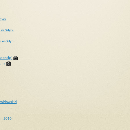
dyni
o w Gdyni
o w Gdyni
adencję"
tnia
widowskiej
ich 2010