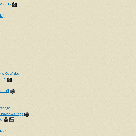
Wociala
zji
o w Gdańsku
i 81
ch ról
cznego"
a Pawłowskiego
ś!
les"