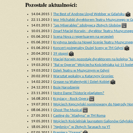
Pozostałe aktualności:
14.04.2015 |
The Best of Andrew Lloyd Webber w Gdańsku
22.11.2013 |
Igor Michalski dyrektorem Teatru Muzycznego w G
14.01.2013 |
"Les Miserables" zdobywcą Złotych Globów
10.01.2013 |
Zmarł Maciej Korwin - dyrektor Teatru Muzyczneg
05.06.2012 |
Scena Nova z repertuarem na wrzesień
05.06.2012 |
Krystyna Janda na Nowej Scenie Teatru Muzyczneg
01.06.2012 |
Koncert pożegnalny Dużej Sceny w TM Gdyni
20.04.2012 |
39 stopni
19.03.2012 |
Maciej Korwin pozostaje dyrektorem na kolejną "k
19.03.2012 |
"Bal w Operze" Wojciecha Kościelniaka już 15 kwie
19.03.2012 |
Dzień Teatru w Muzycznym w Gdyni
20.02.2012 |
Warsztat wokalny u Katarzyny Groniec
14.02.2012 |
Grease na Walentynki i Dzień Kobiet
24.12.2011 |
Boże Narodzenie
23.11.2011 |
Notre Dame l'historie plagiatem?
16.08.2011 |
Krzyżacy - Rock-Opera
19.07.2011 |
Wojciech Kępczyński nominowany do Nagrody Nor
08.06.2011 |
Ghost The Musical
27.05.2011 |
Casting do "Aladyna" w TM Roma
19.05.2011 |
Wojciech Kościelniak laureatem Galionów Gdyńsk
18.05.2011 |
"Nędznicy" w Złotych Tarasach na YT
07.05.2011 |
Premiera "Grease"