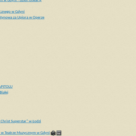
m w Gdyni - dzień otwarty
ycznego w Gdyni
latynowa za Upiora w Operze
CAPITOLU
iałej
Christ Superstar" w Łodzi
." w Teatrze Muzycznym w Gdyni