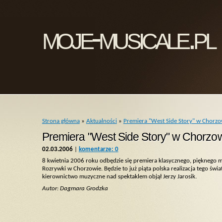
moje-musicale.pl
Strona główna
»
Aktualności
»
Premiera "West Side Story" w Chorzo
Premiera "West Side Story" w Chorzo
02.03.2006
|
komentarze: 0
8 kwietnia 2006 roku odbędzie się premiera klasycznego, pięknego m
Rozrywki w Chorzowie. Będzie to już piąta polska realizacja tego św
kierownictwo muzyczne nad spektaklem objął Jerzy Jarosik.
Autor: Dagmara Grodzka