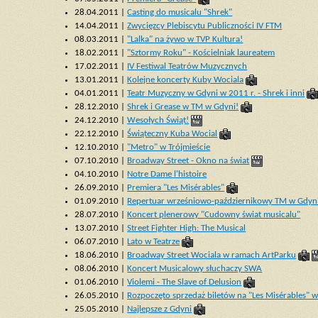
28.04.2011 |
Casting do musicalu "Shrek"
14.04.2011 |
Zwycięzcy Plebiscytu Publiczności IV FTM
08.03.2011 |
"Lalka" na żywo w TVP Kultura!
18.02.2011 |
"Sztormy Roku" - Kościelniak laureatem
17.02.2011 |
IV Festiwal Teatrów Muzycznych
13.01.2011 |
Kolejne koncerty Kuby Wociala
04.01.2011 |
Teatr Muzyczny w Gdyni w 2011 r. - Shrek i inni
28.12.2010 |
Shrek i Grease w TM w Gdyni!
24.12.2010 |
Wesołych Świąt!
22.12.2010 |
Świąteczny Kuba Wocial
12.10.2010 |
"Metro" w Trójmieście
07.10.2010 |
Broadway Street - Okno na świat
04.10.2010 |
Notre Dame l'histoire
26.09.2010 |
Premiera "Les Misérables"
01.09.2010 |
Repertuar wrześniowo-październikowy TM w Gdyn
28.07.2010 |
Koncert plenerowy "Cudowny świat musicalu"
13.07.2010 |
Street Fighter High: The Musical
06.07.2010 |
Lato w Teatrze
18.06.2010 |
Broadway Street Wociala w ramach ArtParku
08.06.2010 |
Koncert Musicalowy słuchaczy SWA
01.06.2010 |
Violemi - The Slave of Delusion
26.05.2010 |
Rozpoczęto sprzedaż biletów na "Les Misérables" 
25.05.2010 |
Najlepsze z Gdyni