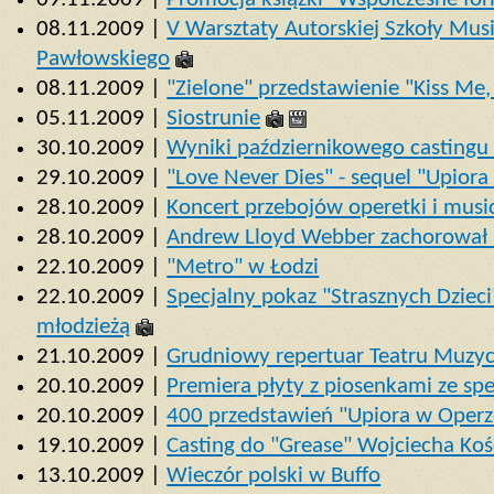
08.11.2009 |
V Warsztaty Autorskiej Szkoły Mus
Pawłowskiego
08.11.2009 |
"Zielone" przedstawienie "Kiss Me, K
05.11.2009 |
Siostrunie
30.10.2009 |
Wyniki październikowego castingu 
29.10.2009 |
"Love Never Dies" - sequel "Upior
28.10.2009 |
Koncert przebojów operetki i mus
28.10.2009 |
Andrew Lloyd Webber zachorował 
22.10.2009 |
"Metro" w Łodzi
22.10.2009 |
Specjalny pokaz "Strasznych Dzieci
młodzieżą
21.10.2009 |
Grudniowy repertuar Teatru Muzy
20.10.2009 |
Premiera płyty z piosenkami ze spe
20.10.2009 |
400 przedstawień "Upiora w Oper
19.10.2009 |
Casting do "Grease" Wojciecha Koś
13.10.2009 |
Wieczór polski w Buffo