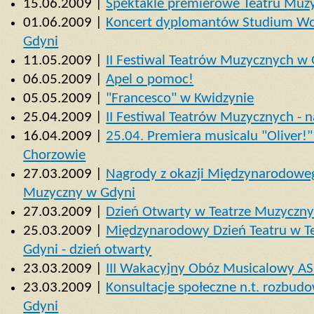
15.06.2009 |
Spektakle premierowe Teatru Muz
01.06.2009 |
Koncert dyplomantów Studium Wok
Gdyni
11.05.2009 |
II Festiwal Teatrów Muzycznych w 
06.05.2009 |
Apel o pomoc!
05.05.2009 |
"Francesco" w Kwidzynie
25.04.2009 |
II Festiwal Teatrów Muzycznych - 
16.04.2009 |
25.04. Premiera musicalu "Oliver!
Chorzowie
27.03.2009 |
Nagrody z okazji Międzynarodowego
Muzyczny w Gdyni
27.03.2009 |
Dzień Otwarty w Teatrze Muzyczn
25.03.2009 |
Międzynarodowy Dzień Teatru w 
Gdyni - dzień otwarty
23.03.2009 |
III Wakacyjny Obóz Musicalowy A
23.03.2009 |
Konsultacje społeczne n.t. rozbu
Gdyni