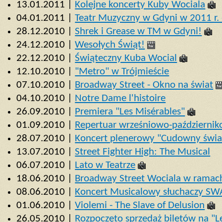
13.01.2011 |
Kolejne koncerty Kuby Wociala
04.01.2011 |
Teatr Muzyczny w Gdyni w 2011 r. -
28.12.2010 |
Shrek i Grease w TM w Gdyni!
24.12.2010 |
Wesołych Świąt!
22.12.2010 |
Świąteczny Kuba Wocial
12.10.2010 |
"Metro" w Trójmieście
07.10.2010 |
Broadway Street - Okno na świat
04.10.2010 |
Notre Dame l'histoire
26.09.2010 |
Premiera "Les Misérables"
01.09.2010 |
Repertuar wrześniowo-październi
28.07.2010 |
Koncert plenerowy "Cudowny świa
13.07.2010 |
Street Fighter High: The Musical
06.07.2010 |
Lato w Teatrze
18.06.2010 |
Broadway Street Wociala w ramac
08.06.2010 |
Koncert Musicalowy słuchaczy SW
01.06.2010 |
Violemi - The Slave of Delusion
26.05.2010 |
Rozpoczęto sprzedaż biletów na "L