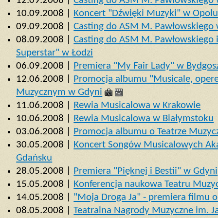
12.09.2008 |
Casting do ASM M. Pawłowskiego w
10.09.2008 |
Koncert "Dźwięki Muzyki" w Opol
09.09.2008 |
Casting do ASM M. Pawłowskiego 
08.09.2008 |
Casting do ASM M. Pawłowskiego i 
Superstar" w Łodzi
06.09.2008 |
Premiera "My Fair Lady" w Bydgos
12.06.2008 |
Promocja albumu "Musicale, operet
Muzycznym w Gdyni
11.06.2008 |
Rewia Musicalowa w Krakowie
10.06.2008 |
Rewia Musicalowa w Białymstoku
03.06.2008 |
Promocja albumu o Teatrze Muzy
30.05.2008 |
Koncert Songów Musicalowych Ak
Gdańsku
28.05.2008 |
Premiera "Pięknej i Bestii" w Gdyni
15.05.2008 |
Konferencja naukowa Teatru Muzy
14.05.2008 |
"Moja Droga Ja" - premiera filmu 
08.05.2008 |
Teatralna Nagrody Muzyczne im. J