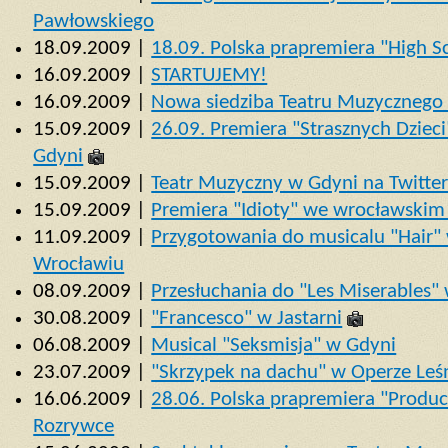
Pawłowskiego
18.09.2009 |
18.09. Polska prapremiera "High 
16.09.2009 |
STARTUJEMY!
16.09.2009 |
Nowa siedziba Teatru Muzycznego
15.09.2009 |
26.09. Premiera "Strasznych Dzie
Gdyni
15.09.2009 |
Teatr Muzyczny w Gdyni na Twitte
15.09.2009 |
Premiera "Idioty" we wrocławskim
11.09.2009 |
Przygotowania do musicalu "Hair"
Wrocławiu
08.09.2009 |
Przesłuchania do "Les Miserables"
30.08.2009 |
"Francesco" w Jastarni
06.08.2009 |
Musical "Seksmisja" w Gdyni
23.07.2009 |
"Skrzypek na dachu" w Operze Leś
16.06.2009 |
28.06. Polska prapremiera "Produ
Rozrywce