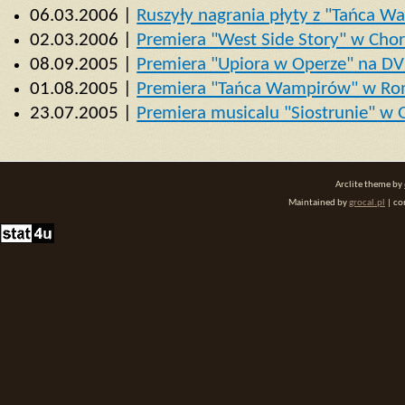
06.03.2006 |
Ruszyły nagrania płyty z "Tańca 
02.03.2006 |
Premiera "West Side Story" w Cho
08.09.2005 |
Premiera "Upiora w Operze" na D
01.08.2005 |
Premiera "Tańca Wampirów" w Ro
23.07.2005 |
Premiera musicalu "Siostrunie" w 
Arclite theme by
Maintained by
grocal.pl
| co