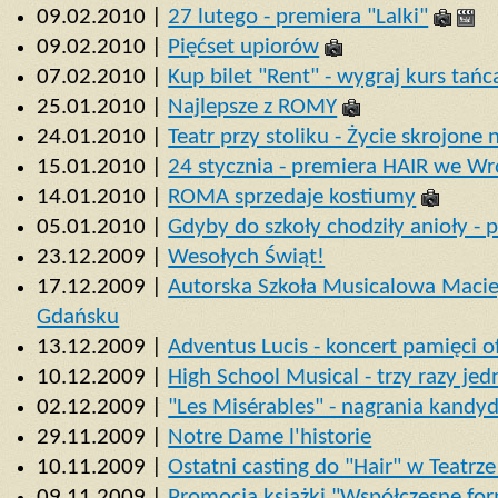
09.02.2010 |
27 lutego - premiera "Lalki"
09.02.2010 |
Pięćset upiorów
07.02.2010 |
Kup bilet "Rent" - wygraj kurs tańc
25.01.2010 |
Najlepsze z ROMY
24.01.2010 |
Teatr przy stoliku - Życie skrojone
15.01.2010 |
24 stycznia - premiera HAIR we W
14.01.2010 |
ROMA sprzedaje kostiumy
05.01.2010 |
Gdyby do szkoły chodziły anioły - 
23.12.2009 |
Wesołych Świąt!
17.12.2009 |
Autorska Szkoła Musicalowa Maci
Gdańsku
13.12.2009 |
Adventus Lucis - koncert pamięci o
10.12.2009 |
High School Musical - trzy razy je
02.12.2009 |
"Les Misérables" - nagrania kandy
29.11.2009 |
Notre Dame l'historie
10.11.2009 |
Ostatni casting do "Hair" w Teatrz
09.11.2009 |
Promocja książki "Współczesne fo