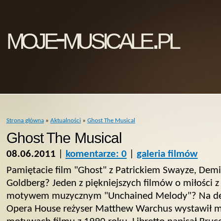
moje-musicale.pl
Strona główna
»
Aktualności
»
Ghost The Musical
Ghost The Musical
08.06.2011
|
komentarze: 0
|
galeria filmów
Pamiętacie film "Ghost" z Patrickiem Swayze, De
Goldberg? Jeden z piękniejszych filmów o miłości
motywem muzycznym "Unchained Melody"? Na des
Opera House reżyser Matthew Warchus wystawił mu