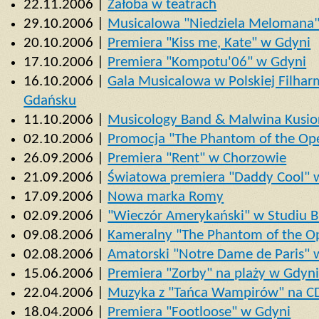
22.11.2006 |
Żałoba w teatrach
29.10.2006 |
Musicalowa "Niedziela Melomana"
20.10.2006 |
Premiera "Kiss me, Kate" w Gdyni
17.10.2006 |
Premiera "Kompotu'06" w Gdyni
16.10.2006 |
Gala Musicalowa w Polskiej Filharm
Gdańsku
11.10.2006 |
Musicology Band & Malwina Kusio
02.10.2006 |
Promocja "The Phantom of the Ope
26.09.2006 |
Premiera "Rent" w Chorzowie
21.09.2006 |
Światowa premiera "Daddy Cool" 
17.09.2006 |
Nowa marka Romy
02.09.2006 |
"Wieczór Amerykański" w Studiu B
09.08.2006 |
Kameralny "The Phantom of the Op
02.08.2006 |
Amatorski "Notre Dame de Paris" 
15.06.2006 |
Premiera "Zorby" na plaży w Gdyni
22.04.2006 |
Muzyka z "Tańca Wampirów" na C
18.04.2006 |
Premiera "Footloose" w Gdyni