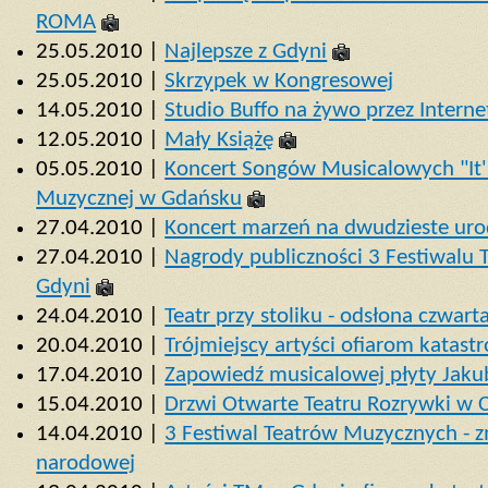
ROMA
25.05.2010 |
Najlepsze z Gdyni
25.05.2010 |
Skrzypek w Kongresowej
14.05.2010 |
Studio Buffo na żywo przez Interne
12.05.2010 |
Mały Książę
05.05.2010 |
Koncert Songów Musicalowych "It'
Muzycznej w Gdańsku
27.04.2010 |
Koncert marzeń na dwudzieste urod
27.04.2010 |
Nagrody publiczności 3 Festiwalu
Gdyni
24.04.2010 |
Teatr przy stoliku - odsłona czwart
20.04.2010 |
Trójmiejscy artyści ofiarom katas
17.04.2010 |
Zapowiedź musicalowej płyty Jaku
15.04.2010 |
Drzwi Otwarte Teatru Rozrywki w 
14.04.2010 |
3 Festiwal Teatrów Muzycznych - 
narodowej