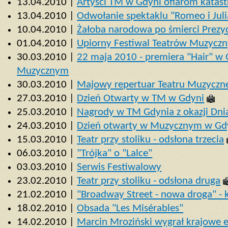
13.04.2010 |
Artyści TM w Gdyni ofiarom katas
13.04.2010 |
Odwołanie spektaklu "Romeo i Jul
10.04.2010 |
Żałoba narodowa po śmierci Prezy
01.04.2010 |
Upiorny Festiwal Teatrów Muzycz
30.03.2010 |
22 maja 2010 - premiera "Hair" w 
Muzycznym
30.03.2010 |
Majowy repertuar Teatru Muzyczn
27.03.2010 |
Dzień Otwarty w TM w Gdyni
25.03.2010 |
Nagrody w TM Gdynia z okazji Dni
24.03.2010 |
Dzień otwarty w Muzycznym w Gd
15.03.2010 |
Teatr przy stoliku - odsłona trzecia
06.03.2010 |
"Trójka" o "Lalce"
03.03.2010 |
Serwis Festiwalowy
23.02.2010 |
Teatr przy stoliku - odsłona druga
21.02.2010 |
"Broadway Street - nowa droga" - 
18.02.2010 |
Obsada "Les Misérables"
14.02.2010 |
Marcin Mroziński wygrał krajowe e