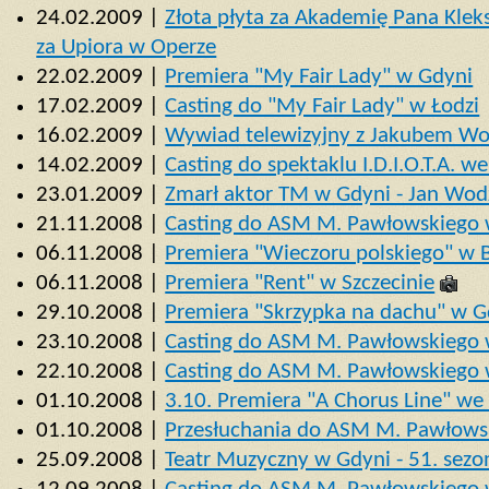
24.02.2009 |
Złota płyta za Akademię Pana Kle
za Upiora w Operze
22.02.2009 |
Premiera "My Fair Lady" w Gdyni
17.02.2009 |
Casting do "My Fair Lady" w Łodzi
16.02.2009 |
Wywiad telewizyjny z Jakubem Wo
14.02.2009 |
Casting do spektaklu I.D.I.O.T.A. 
23.01.2009 |
Zmarł aktor TM w Gdyni - Jan Wod
21.11.2008 |
Casting do ASM M. Pawłowskiego
06.11.2008 |
Premiera "Wieczoru polskiego" w 
06.11.2008 |
Premiera "Rent" w Szczecinie
29.10.2008 |
Premiera "Skrzypka na dachu" w G
23.10.2008 |
Casting do ASM M. Pawłowskiego
22.10.2008 |
Casting do ASM M. Pawłowskiego 
01.10.2008 |
3.10. Premiera "A Chorus Line" w
01.10.2008 |
Przesłuchania do ASM M. Pawłowsk
25.09.2008 |
Teatr Muzyczny w Gdyni - 51. sezo