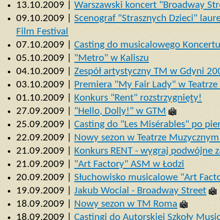
13.10.2009 |
Warszawski koncert "Broadway Str
09.10.2009 |
Scenograf "Strasznych Dzieci" lau
Film Festival
07.10.2009 |
Casting do musicalowego Koncert
05.10.2009 |
"Metro" w Kaliszu
04.10.2009 |
Zespół artystyczny TM w Gdyni 2
03.10.2009 |
Premiera "My Fair Lady" w Teatrze
01.10.2009 |
Konkurs "Rent" rozstrzygnięty!
27.09.2009 |
"Hello, Dolly!" w GTM
25.09.2009 |
Casting do "Les Misérables" po pi
22.09.2009 |
Nowy sezon w Teatrze Muzycznym
21.09.2009 |
Konkurs RENT - wygraj podwójne z
21.09.2009 |
"Art Factory" ASM w Łodzi
20.09.2009 |
Słuchowisko musicalowe "Art Fact
19.09.2009 |
Jakub Wocial - Broadway Street
18.09.2009 |
Nowy sezon w TM Roma
18.09.2009 |
Castingi do Autorskiej Szkoły Musi