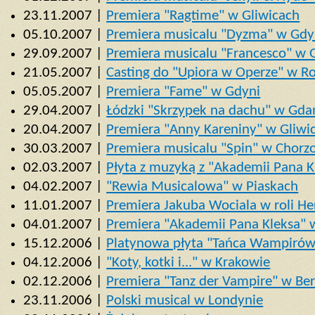
23.11.2007 |
Premiera "Ragtime" w Gliwicach
05.10.2007 |
Premiera musicalu "Dyzma" w Gdy
29.09.2007 |
Premiera musicalu "Francesco" w 
21.05.2007 |
Casting do "Upiora w Operze" w R
05.05.2007 |
Premiera "Fame" w Gdyni
29.04.2007 |
Łódzki "Skrzypek na dachu" w Gda
20.04.2007 |
Premiera "Anny Kareniny" w Gliwi
30.03.2007 |
Premiera musicalu "Spin" w Chorz
02.03.2007 |
Płyta z muzyką z "Akademii Pana K
04.02.2007 |
"Rewia Musicalowa" w Piaskach
11.01.2007 |
Premiera Jakuba Wociala w roli He
04.01.2007 |
Premiera "Akademii Pana Kleksa"
15.12.2006 |
Platynowa płyta "Tańca Wampirów
04.12.2006 |
"Koty, kotki i..." w Krakowie
02.12.2006 |
Premiera "Tanz der Vampire" w Ber
23.11.2006 |
Polski musical w Londynie