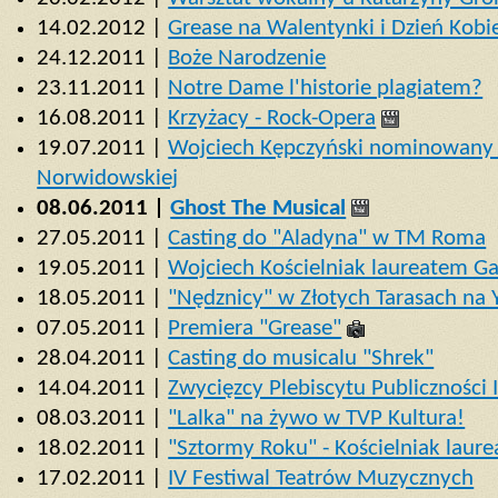
14.02.2012 |
Grease na Walentynki i Dzień Kobi
24.12.2011 |
Boże Narodzenie
23.11.2011 |
Notre Dame l'historie plagiatem?
16.08.2011 |
Krzyżacy - Rock-Opera
19.07.2011 |
Wojciech Kępczyński nominowany
Norwidowskiej
08.06.2011 |
Ghost The Musical
27.05.2011 |
Casting do "Aladyna" w TM Roma
19.05.2011 |
Wojciech Kościelniak laureatem G
18.05.2011 |
"Nędznicy" w Złotych Tarasach na 
07.05.2011 |
Premiera "Grease"
28.04.2011 |
Casting do musicalu "Shrek"
14.04.2011 |
Zwycięzcy Plebiscytu Publiczności
08.03.2011 |
"Lalka" na żywo w TVP Kultura!
18.02.2011 |
"Sztormy Roku" - Kościelniak laur
17.02.2011 |
IV Festiwal Teatrów Muzycznych