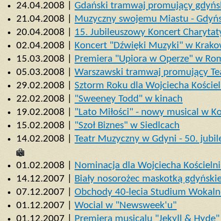
24.04.2008 |
Gdański tramwaj promujący gdyńs
21.04.2008 |
Muzyczny swojemu Miastu - Gdyń
20.04.2008 |
15. Jubileuszowy Koncert Charyta
02.04.2008 |
Koncert "Dźwięki Muzyki" w Krako
15.03.2008 |
Premiera "Upiora w Operze" w Ro
05.03.2008 |
Warszawski tramwaj promujący Te
29.02.2008 |
Sztorm Roku dla Wojciecha Koście
22.02.2008 |
"Sweeney Todd" w kinach
19.02.2008 |
"Lato Miłości" - nowy musical w K
15.02.2008 |
"Szoł Biznes" w Siedlcach
14.02.2008 |
Teatr Muzyczny w Gdyni - 50. jubi
01.02.2008 |
Nominacja dla Wojciecha Kościelni
14.12.2007 |
Biały nosorożec maskotką gdyński
07.12.2007 |
Obchody 40-lecia Studium Wokalno
01.12.2007 |
Wocial w "Newsweek'u"
01.12.2007 |
Premiera musicalu "Jekyll & Hyde