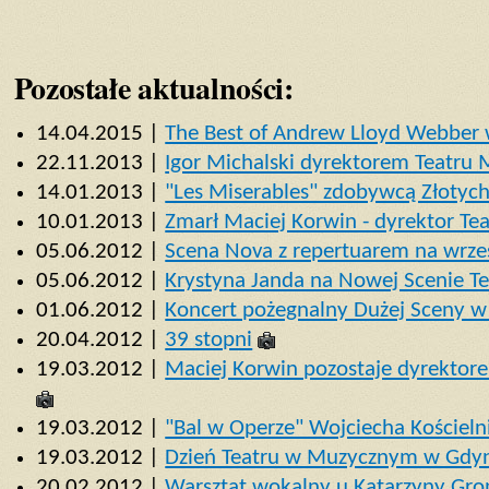
Pozostałe aktualności:
14.04.2015 |
The Best of Andrew Lloyd Webber
22.11.2013 |
Igor Michalski dyrektorem Teatru
14.01.2013 |
"Les Miserables" zdobywcą Złotyc
10.01.2013 |
Zmarł Maciej Korwin - dyrektor T
05.06.2012 |
Scena Nova z repertuarem na wrze
05.06.2012 |
Krystyna Janda na Nowej Scenie T
01.06.2012 |
Koncert pożegnalny Dużej Sceny 
20.04.2012 |
39 stopni
19.03.2012 |
Maciej Korwin pozostaje dyrektore
19.03.2012 |
"Bal w Operze" Wojciecha Kościeln
19.03.2012 |
Dzień Teatru w Muzycznym w Gdy
20.02.2012 |
Warsztat wokalny u Katarzyny Gro