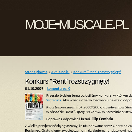
moje-musicale.pl
Strona główna
»
Aktualności
»
Konkurs "Rent" rozstrzygnięty!
Konkurs "Rent" rozstrzygnięty!
01.10.2009
|
komentarze: 0
Przeszło tydzień temu ogłosiliśmy konkurs, w którym 
Szczecina
. Aby wziąć udział w losowaniu należało odpow
Kto z tegorocznych (rok 2008/2009) absolwentów Studi
w obsadzie "Rent" Opery na Zamku w Szczecinie oraz w
Poprawna odpowiedź brzmi:
Filip Cembala
.
Z wielką przyjemnością ogłaszamy, że ufundowane przez Operę na Z
Rosłaniec
. Gratulujemy zwyciężczyniom, dziękujemy fundatorowi nag