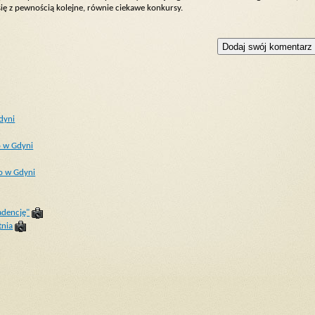
się z pewnością kolejne, równie ciekawe konkursy.
dyni
o w Gdyni
o w Gdyni
adencję"
tnia