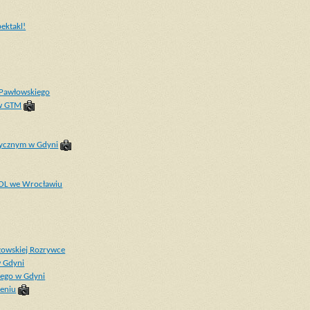
ektakl!
a Pawłowskiego
 w GTM
uzycznym w Gdyni
TOL we Wrocławiu
zowskiej Rozrywce
w Gdyni
iego w Gdyni
zeniu