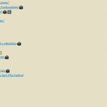
cznego"
a Pawłowskiego
ś!
les"
h z młodzieżą
OMA
iala
 Yach Film Festival
i