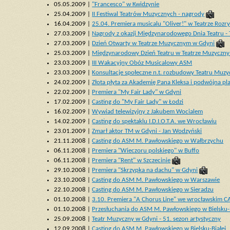
05.05.2009 |
"Francesco" w Kwidzynie
25.04.2009 |
II Festiwal Teatrów Muzycznych - nagrody
16.04.2009 |
25.04. Premiera musicalu "Oliver!" w Teatrze Roz
27.03.2009 |
Nagrody z okazji Międzynarodowego Dnia Teatru -
27.03.2009 |
Dzień Otwarty w Teatrze Muzycznym w Gdyni
25.03.2009 |
Międzynarodowy Dzień Teatru w Teatrze Muzyczny
23.03.2009 |
III Wakacyjny Obóz Musicalowy ASM
23.03.2009 |
Konsultacje społeczne n.t. rozbudowy Teatru Muz
24.02.2009 |
Złota płyta za Akademię Pana Kleksa i podwójna p
22.02.2009 |
Premiera "My Fair Lady" w Gdyni
17.02.2009 |
Casting do "My Fair Lady" w Łodzi
16.02.2009 |
Wywiad telewizyjny z Jakubem Wocialem
14.02.2009 |
Casting do spektaklu I.D.I.O.T.A. we Wrocławiu
23.01.2009 |
Zmarł aktor TM w Gdyni - Jan Wodzyński
21.11.2008 |
Casting do ASM M. Pawłowskiego w Wałbrzychu
06.11.2008 |
Premiera "Wieczoru polskiego" w Buffo
06.11.2008 |
Premiera "Rent" w Szczecinie
29.10.2008 |
Premiera "Skrzypka na dachu" w Gdyni
23.10.2008 |
Casting do ASM M. Pawłowskiego w Warszawie
22.10.2008 |
Casting do ASM M. Pawłowskiego w Sieradzu
01.10.2008 |
3.10. Premiera "A Chorus Line" we wrocławskim 
01.10.2008 |
Przesłuchania do ASM M. Pawłowskiego w Bielsku-B
25.09.2008 |
Teatr Muzyczny w Gdyni - 51. sezon artystyczny
12.09.2008 |
Casting do ASM M. Pawłowskiego w Bielsku-Białej