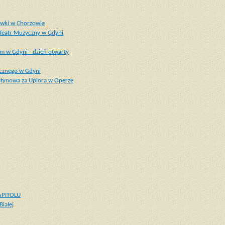
rywki w Chorzowie
 Teatr Muzyczny w Gdyni
m w Gdyni - dzień otwarty
ycznego w Gdyni
latynowa za Upiora w Operze
CAPITOLU
iałej