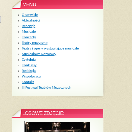
MENU
O serwisie
Aktualności
Recenzje
Musicale
Koncerty
Teatry muzyczne
Teatry i opery wystawiające musicale
Musicalowe Rozmowy
Czytelnia
Konkursy
Redakcja
Współpraca
Kontakt
III Festiwal Teatrów Muzycznych
LOSOWE ZDJĘCIE: