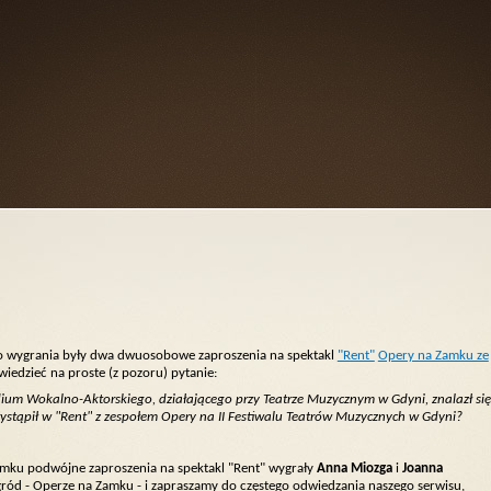
do wygrania były dwa dwuosobowe zaproszenia na spektakl
"Rent"
Opery na Zamku ze
iedzieć na proste (z pozoru) pytanie:
um Wokalno-Aktorskiego, działającego przy Teatrze Muzycznym w Gdyni, znalazł się
ystąpił w "Rent" z zespołem Opery na II Festiwalu Teatrów Muzycznych w Gdyni?
amku podwójne zaproszenia na spektakl "Rent" wygrały
Anna Miozga
i
Joanna
ród - Operze na Zamku - i zapraszamy do częstego odwiedzania naszego serwisu,