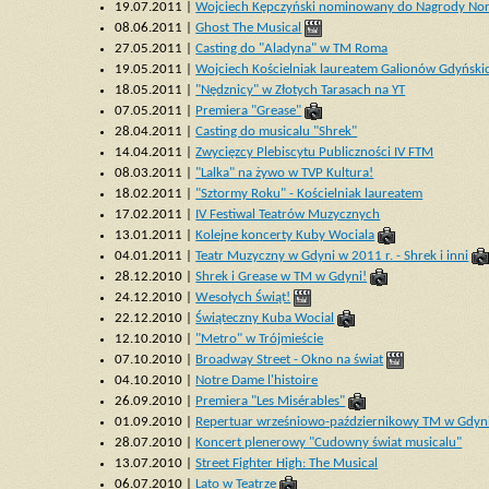
19.07.2011 |
Wojciech Kępczyński nominowany do Nagrody Nor
08.06.2011 |
Ghost The Musical
27.05.2011 |
Casting do "Aladyna" w TM Roma
19.05.2011 |
Wojciech Kościelniak laureatem Galionów Gdyńsk
18.05.2011 |
"Nędznicy" w Złotych Tarasach na YT
07.05.2011 |
Premiera "Grease"
28.04.2011 |
Casting do musicalu "Shrek"
14.04.2011 |
Zwycięzcy Plebiscytu Publiczności IV FTM
08.03.2011 |
"Lalka" na żywo w TVP Kultura!
18.02.2011 |
"Sztormy Roku" - Kościelniak laureatem
17.02.2011 |
IV Festiwal Teatrów Muzycznych
13.01.2011 |
Kolejne koncerty Kuby Wociala
04.01.2011 |
Teatr Muzyczny w Gdyni w 2011 r. - Shrek i inni
28.12.2010 |
Shrek i Grease w TM w Gdyni!
24.12.2010 |
Wesołych Świąt!
22.12.2010 |
Świąteczny Kuba Wocial
12.10.2010 |
"Metro" w Trójmieście
07.10.2010 |
Broadway Street - Okno na świat
04.10.2010 |
Notre Dame l'histoire
26.09.2010 |
Premiera "Les Misérables"
01.09.2010 |
Repertuar wrześniowo-październikowy TM w Gdyn
28.07.2010 |
Koncert plenerowy "Cudowny świat musicalu"
13.07.2010 |
Street Fighter High: The Musical
06.07.2010 |
Lato w Teatrze