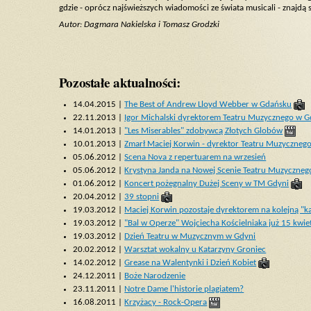
gdzie - oprócz najświeższych wiadomości ze świata musicali - znajdą 
Autor: Dagmara Nakielska i Tomasz Grodzki
Pozostałe aktualności:
14.04.2015 |
The Best of Andrew Lloyd Webber w Gdańsku
22.11.2013 |
Igor Michalski dyrektorem Teatru Muzycznego w G
14.01.2013 |
"Les Miserables" zdobywcą Złotych Globów
10.01.2013 |
Zmarł Maciej Korwin - dyrektor Teatru Muzyczneg
05.06.2012 |
Scena Nova z repertuarem na wrzesień
05.06.2012 |
Krystyna Janda na Nowej Scenie Teatru Muzyczneg
01.06.2012 |
Koncert pożegnalny Dużej Sceny w TM Gdyni
20.04.2012 |
39 stopni
19.03.2012 |
Maciej Korwin pozostaje dyrektorem na kolejną "k
19.03.2012 |
"Bal w Operze" Wojciecha Kościelniaka już 15 kwie
19.03.2012 |
Dzień Teatru w Muzycznym w Gdyni
20.02.2012 |
Warsztat wokalny u Katarzyny Groniec
14.02.2012 |
Grease na Walentynki i Dzień Kobiet
24.12.2011 |
Boże Narodzenie
23.11.2011 |
Notre Dame l'historie plagiatem?
16.08.2011 |
Krzyżacy - Rock-Opera