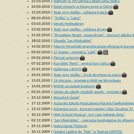
25.03.2010 |
Nagrody w TM Gdynia z okazji Dnia Teatru
24.03.2010 |
Dzień otwarty w Muzycznym w Gdyni
15.03.2010 |
Teatr przy stoliku - odsłona trzecia
06.03.2010 |
"Trójka" o "Lalce"
03.03.2010 |
Serwis Festiwalowy
23.02.2010 |
Teatr przy stoliku - odsłona druga
21.02.2010 |
"Broadway Street - nowa droga" - koncert Jakuba 
18.02.2010 |
Obsada "Les Misérables"
14.02.2010 |
Marcin Mroziński wygrał krajowe eliminacje Eurowi
09.02.2010 |
27 lutego - premiera "Lalki"
09.02.2010 |
Pięćset upiorów
07.02.2010 |
Kup bilet "Rent" - wygraj kurs tańca
25.01.2010 |
Najlepsze z ROMY
24.01.2010 |
Teatr przy stoliku - Życie skrojone na miarę
15.01.2010 |
24 stycznia - premiera HAIR we Wrocławiu
14.01.2010 |
ROMA sprzedaje kostiumy
05.01.2010 |
Gdyby do szkoły chodziły anioły - premiera
23.12.2009 |
Wesołych Świąt!
17.12.2009 |
Autorska Szkoła Musicalowa Macieja Pawłowskieg
13.12.2009 |
Adventus Lucis - koncert pamięci ofiar Grudnia 70 
10.12.2009 |
High School Musical - trzy razy jednego dnia!
02.12.2009 |
"Les Misérables" - nagrania kandydatów do główny
29.11.2009 |
Notre Dame l'historie
10.11.2009 |
Ostatni casting do "Hair" w Teatrze CAPITOL