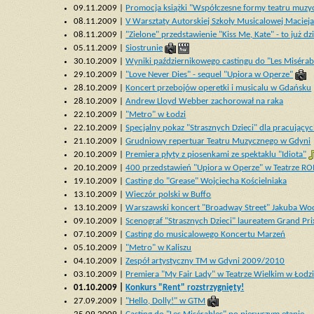
09.11.2009 |
Promocja książki "Współczesne formy teatru muzy
08.11.2009 |
V Warsztaty Autorskiej Szkoły Musicalowej Maciej
08.11.2009 |
"Zielone" przedstawienie "Kiss Me, Kate" - to już dzi
05.11.2009 |
Siostrunie
30.10.2009 |
Wyniki październikowego castingu do "Les Misérab
29.10.2009 |
"Love Never Dies" - sequel "Upiora w Operze"
28.10.2009 |
Koncert przebojów operetki i musicalu w Gdańsku
28.10.2009 |
Andrew Lloyd Webber zachorował na raka
22.10.2009 |
"Metro" w Łodzi
22.10.2009 |
Specjalny pokaz "Strasznych Dzieci" dla pracującyc
21.10.2009 |
Grudniowy repertuar Teatru Muzycznego w Gdyni
20.10.2009 |
Premiera płyty z piosenkami ze spektaklu "Idiota"
20.10.2009 |
400 przedstawień "Upiora w Operze" w Teatrze R
19.10.2009 |
Casting do "Grease" Wojciecha Kościelniaka
13.10.2009 |
Wieczór polski w Buffo
13.10.2009 |
Warszawski koncert "Broadway Street" Jakuba Woc
09.10.2009 |
Scenograf "Strasznych Dzieci" laureatem Grand Prix
07.10.2009 |
Casting do musicalowego Koncertu Marzeń
05.10.2009 |
"Metro" w Kaliszu
04.10.2009 |
Zespół artystyczny TM w Gdyni 2009/2010
03.10.2009 |
Premiera "My Fair Lady" w Teatrze Wielkim w Łodz
01.10.2009 |
Konkurs "Rent" rozstrzygnięty!
27.09.2009 |
"Hello, Dolly!" w GTM