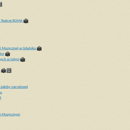
w Teatrze ROMA
ii Muzycznej w Gdańsku
ior
nych w Gdyni
u
 żałoby narodowej
ku
M
rze Muzycznym