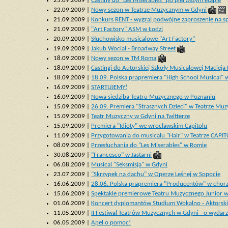
25.09.2009 |
Casting do "Les Misérables" po pierwszym etapie
22.09.2009 |
Nowy sezon w Teatrze Muzycznym w Gdyni
21.09.2009 |
Konkurs RENT - wygraj podwójne zaproszenie na sp
21.09.2009 |
"Art Factory" ASM w Łodzi
20.09.2009 |
Słuchowisko musicalowe "Art Factory"
19.09.2009 |
Jakub Wocial - Broadway Street
18.09.2009 |
Nowy sezon w TM Roma
18.09.2009 |
Castingi do Autorskiej Szkoły Musicalowej Maciej
18.09.2009 |
18.09. Polska prapremiera "High School Musical"
16.09.2009 |
STARTUJEMY!
16.09.2009 |
Nowa siedziba Teatru Muzycznego w Poznaniu
15.09.2009 |
26.09. Premiera "Strasznych Dzieci" w Teatrze M
15.09.2009 |
Teatr Muzyczny w Gdyni na Twitterze
15.09.2009 |
Premiera "Idioty" we wrocławskim Capitolu
11.09.2009 |
Przygotowania do musicalu "Hair" w Teatrze CAPI
08.09.2009 |
Przesłuchania do "Les Miserables" w Romie
30.08.2009 |
"Francesco" w Jastarni
06.08.2009 |
Musical "Seksmisja" w Gdyni
23.07.2009 |
"Skrzypek na dachu" w Operze Leśnej w Sopocie
16.06.2009 |
28.06. Polska prapremiera "Producentów" w chor
15.06.2009 |
Spektakle premierowe Teatru Muzycznego Junior 
01.06.2009 |
Koncert dyplomantów Studium Wokalno - Aktorsk
11.05.2009 |
II Festiwal Teatrów Muzycznych w Gdyni - o wydar
06.05.2009 |
Apel o pomoc!