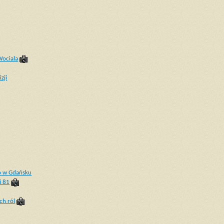
Wociala
zji
o w Gdańsku
i 81
ch ról