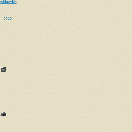
widowskiej
ich 2010
i