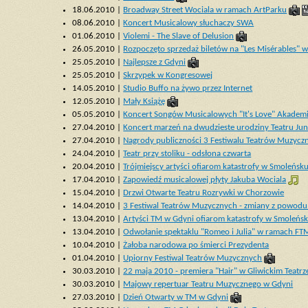
18.06.2010 |
Broadway Street Wociala w ramach ArtParku
08.06.2010 |
Koncert Musicalowy słuchaczy SWA
01.06.2010 |
Violemi - The Slave of Delusion
26.05.2010 |
Rozpoczęto sprzedaż biletów na "Les Misérables" 
25.05.2010 |
Najlepsze z Gdyni
25.05.2010 |
Skrzypek w Kongresowej
14.05.2010 |
Studio Buffo na żywo przez Internet
12.05.2010 |
Mały Książę
05.05.2010 |
Koncert Songów Musicalowych "It's Love" Akadem
27.04.2010 |
Koncert marzeń na dwudzieste urodziny Teatru Jun
27.04.2010 |
Nagrody publiczności 3 Festiwalu Teatrów Muzycz
24.04.2010 |
Teatr przy stoliku - odsłona czwarta
20.04.2010 |
Trójmiejscy artyści ofiarom katastrofy w Smoleńsk
17.04.2010 |
Zapowiedź musicalowej płyty Jakuba Wociala
15.04.2010 |
Drzwi Otwarte Teatru Rozrywki w Chorzowie
14.04.2010 |
3 Festiwal Teatrów Muzycznych - zmiany z powodu
13.04.2010 |
Artyści TM w Gdyni ofiarom katastrofy w Smoleńs
13.04.2010 |
Odwołanie spektaklu "Romeo i Julia" w ramach FT
10.04.2010 |
Żałoba narodowa po śmierci Prezydenta
01.04.2010 |
Upiorny Festiwal Teatrów Muzycznych
30.03.2010 |
22 maja 2010 - premiera "Hair" w Gliwickim Teat
30.03.2010 |
Majowy repertuar Teatru Muzycznego w Gdyni
27.03.2010 |
Dzień Otwarty w TM w Gdyni