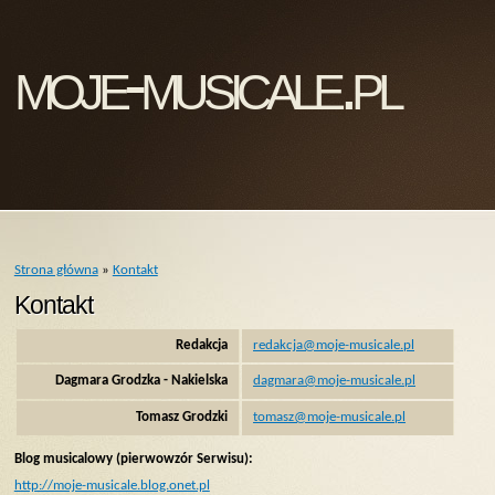
moje-musicale.pl
Strona główna
»
Kontakt
Kontakt
Redakcja
redakcja@moje-musicale.pl
Dagmara Grodzka - Nakielska
dagmara@moje-musicale.pl
Tomasz Grodzki
tomasz@moje-musicale.pl
Blog musicalowy (pierwowzór Serwisu):
http://moje-musicale.blog.onet.pl