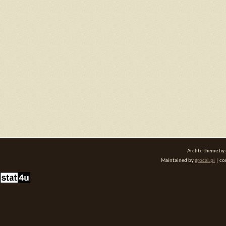
Arclite theme by
Maintained by
grocal.pl
| co