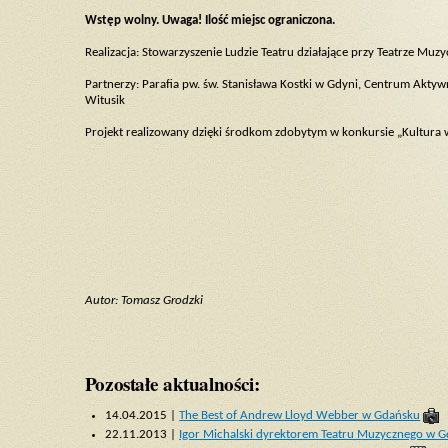
Wstęp wolny. Uwaga! Ilość miejsc ograniczona.
Realizacja: Stowarzyszenie Ludzie Teatru działające przy Teatrze Mu
Partnerzy: Parafia pw. św. Stanisława Kostki w Gdyni, Centrum Akt
Witusik
Projekt realizowany dzięki środkom zdobytym w konkursie „Kultura 
Autor: Tomasz Grodzki
Pozostałe aktualności:
14.04.2015 |
The Best of Andrew Lloyd Webber w Gdańsku
22.11.2013 |
Igor Michalski dyrektorem Teatru Muzycznego w G