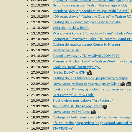
21.10.2009 |
Grudniowy repertuar Teatru Muzycznego w Gdyni
20.10.2009 |
Premiera płyty z piosenkami ze spektaklu "Idiota"
20.10.2009 |
400 przedstawień "Upiora w Operze" w Teatrze R
19.10.2009 |
Casting do "Grease" Wojciecha Kościelniaka
13.10.2009 |
Wieczór polski w Buffo
13.10.2009 |
Warszawski koncert "Broadway Street" Jakuba Woc
09.10.2009 |
Scenograf "Strasznych Dzieci" laureatem Grand Prix
07.10.2009 |
Casting do musicalowego Koncertu Marzeń
05.10.2009 |
"Metro" w Kaliszu
04.10.2009 |
Zespół artystyczny TM w Gdyni 2009/2010
03.10.2009 |
Premiera "My Fair Lady" w Teatrze Wielkim w Łodz
01.10.2009 |
Konkurs "Rent" rozstrzygnięty!
27.09.2009 |
"Hello, Dolly!" w GTM
25.09.2009 |
Casting do "Les Misérables" po pierwszym etapie
22.09.2009 |
Nowy sezon w Teatrze Muzycznym w Gdyni
21.09.2009 |
Konkurs RENT - wygraj podwójne zaproszenie na sp
21.09.2009 |
"Art Factory" ASM w Łodzi
20.09.2009 |
Słuchowisko musicalowe "Art Factory"
19.09.2009 |
Jakub Wocial - Broadway Street
18.09.2009 |
Nowy sezon w TM Roma
18.09.2009 |
Castingi do Autorskiej Szkoły Musicalowej Maciej
18.09.2009 |
18.09. Polska prapremiera "High School Musical"
16.09.2009 |
STARTUJEMY!