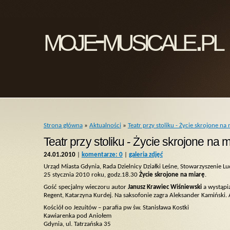
moje-musicale.pl
Strona główna
»
Aktualności
»
Teatr przy stoliku - Życie skrojone na
Teatr przy stoliku - Życie skrojone na 
24.01.2010
|
komentarze: 0
|
galeria zdjęć
Urząd Miasta Gdynia, Rada Dzielnicy Działki Leśne, Stowarzyszenie Lu
25 stycznia 2010 roku, godz.18.30
Życie skrojone na miarę
.
Gość specjalny wieczoru autor
Janusz Krawiec Wiśniewski
a wystąpią
Regent, Katarzyna Kurdej. Na saksofonie zagra Aleksander Kamiński.
Kościół oo Jezuitów – parafia pw św. Stanisława Kostki
Kawiarenka pod Aniołem
Gdynia, ul. Tatrzańska 35