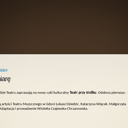
 miarę
miarę
dzie Teatru zapraszają na nowy cykl kulturalny
Teatr przy stoliku
.
Odsłona pierwsza -
 artyści Teatru Muzycznego w Gdyni Łukasz Dziedzic, Katarzyna Więcek, Małgorzata
 Adaptacja i prowadzenie Wioletta Czajewska-Chrzanowska.