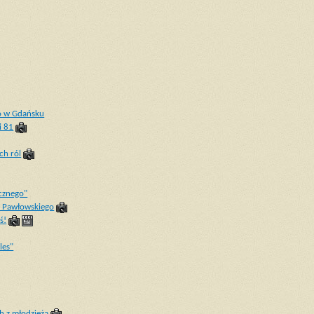
o w Gdańsku
i 81
ch ról
cznego"
a Pawłowskiego
ś!
les"
h z młodzieżą