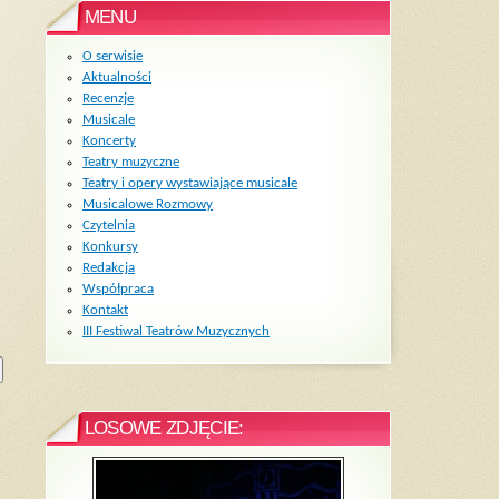
MENU
O serwisie
Aktualności
Recenzje
Musicale
Koncerty
Teatry muzyczne
Teatry i opery wystawiające musicale
Musicalowe Rozmowy
Czytelnia
Konkursy
Redakcja
Współpraca
Kontakt
III Festiwal Teatrów Muzycznych
LOSOWE ZDJĘCIE: