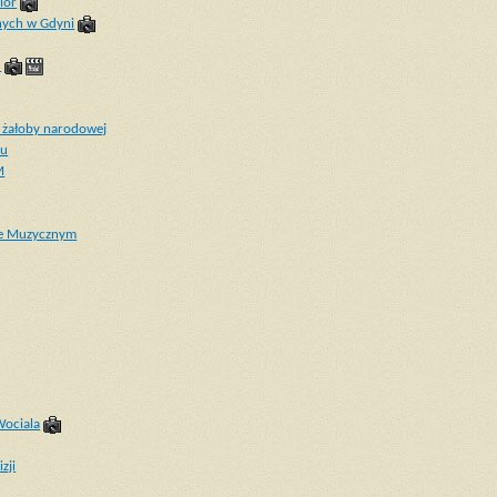
ior
nych w Gdyni
u
 żałoby narodowej
ku
M
rze Muzycznym
Wociala
zji