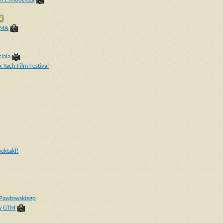
OMA
iala
 Yach Film Festival
i
ektakl!
a Pawłowskiego
 w GTM