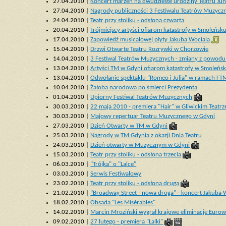
27.04.2010 |
Koncert marzeń na dwudzieste urodziny Teatru Jun
27.04.2010 |
Nagrody publiczności 3 Festiwalu Teatrów Muzycz
24.04.2010 |
Teatr przy stoliku - odsłona czwarta
20.04.2010 |
Trójmiejscy artyści ofiarom katastrofy w Smoleńsk
17.04.2010 |
Zapowiedź musicalowej płyty Jakuba Wociala
15.04.2010 |
Drzwi Otwarte Teatru Rozrywki w Chorzowie
14.04.2010 |
3 Festiwal Teatrów Muzycznych - zmiany z powodu
13.04.2010 |
Artyści TM w Gdyni ofiarom katastrofy w Smoleńs
13.04.2010 |
Odwołanie spektaklu "Romeo i Julia" w ramach FT
10.04.2010 |
Żałoba narodowa po śmierci Prezydenta
01.04.2010 |
Upiorny Festiwal Teatrów Muzycznych
30.03.2010 |
22 maja 2010 - premiera "Hair" w Gliwickim Teat
30.03.2010 |
Majowy repertuar Teatru Muzycznego w Gdyni
27.03.2010 |
Dzień Otwarty w TM w Gdyni
25.03.2010 |
Nagrody w TM Gdynia z okazji Dnia Teatru
24.03.2010 |
Dzień otwarty w Muzycznym w Gdyni
15.03.2010 |
Teatr przy stoliku - odsłona trzecia
06.03.2010 |
"Trójka" o "Lalce"
03.03.2010 |
Serwis Festiwalowy
23.02.2010 |
Teatr przy stoliku - odsłona druga
21.02.2010 |
"Broadway Street - nowa droga" - koncert Jakuba 
18.02.2010 |
Obsada "Les Misérables"
14.02.2010 |
Marcin Mroziński wygrał krajowe eliminacje Eurowi
09.02.2010 |
27 lutego - premiera "Lalki"