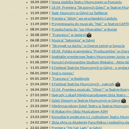
16.09.2009 |
Nowa siedziba Teatru Muzycznego w Poznaniu
15.09.2009 |
26.09. Premiera "Strasznych Dzieci" w Teatrze M
15.09.2009 |
Teatr Muzyczny w Gdyni na Twitterze
15.09.2009 |
Premiera "Idioty" we wrocławskim Capitolu
11.09.2009 |
Przygotowania do musicalu "Hair" w Teatrze CAPI
08.09.2009 |
Przesłuchania do "Les Miserables" w Romie
30.08.2009 |
"Francesco" w Jastarni
06.08.2009 |
Musical "Seksmisja" w Gdyni
23.07.2009 |
"Skrzypek na dachu" w Operze Leśnej w Sopocie
16.06.2009 |
28.06. Polska prapremiera "Producentów" w chor
15.06.2009 |
Spektakle premierowe Teatru Muzycznego Junior 
01.06.2009 |
Koncert dyplomantów Studium Wokalno - Aktorsk
11.05.2009 |
II Festiwal Teatrów Muzycznych w Gdyni - o wydar
06.05.2009 |
Apel o pomoc!
05.05.2009 |
"Francesco" w Kwidzynie
25.04.2009 |
II Festiwal Teatrów Muzycznych - nagrody
16.04.2009 |
25.04. Premiera musicalu "Oliver!" w Teatrze Roz
27.03.2009 |
Nagrody z okazji Międzynarodowego Dnia Teatru -
27.03.2009 |
Dzień Otwarty w Teatrze Muzycznym w Gdyni
25.03.2009 |
Międzynarodowy Dzień Teatru w Teatrze Muzyczny
23.03.2009 |
III Wakacyjny Obóz Musicalowy ASM
23.03.2009 |
Konsultacje społeczne n.t. rozbudowy Teatru Muz
24.02.2009 |
Złota płyta za Akademię Pana Kleksa i podwójna p
22.02.2009 |
Premiera "My Fair Lady" w Gdyni