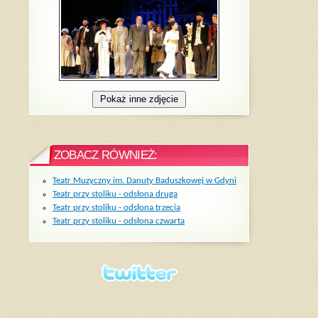
ZOBACZ RÓWNIEŻ:
Teatr Muzyczny im. Danuty Baduszkowej w Gdyni
Teatr przy stoliku - odsłona druga
Teatr przy stoliku - odsłona trzecia
Teatr przy stoliku - odsłona czwarta