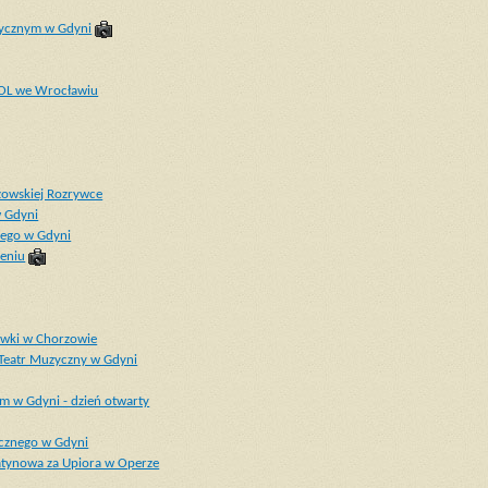
uzycznym w Gdyni
TOL we Wrocławiu
zowskiej Rozrywce
w Gdyni
iego w Gdyni
zeniu
rywki w Chorzowie
 Teatr Muzyczny w Gdyni
m w Gdyni - dzień otwarty
ycznego w Gdyni
latynowa za Upiora w Operze