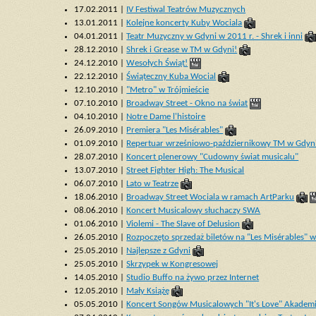
17.02.2011 |
IV Festiwal Teatrów Muzycznych
13.01.2011 |
Kolejne koncerty Kuby Wociala
04.01.2011 |
Teatr Muzyczny w Gdyni w 2011 r. - Shrek i inni
28.12.2010 |
Shrek i Grease w TM w Gdyni!
24.12.2010 |
Wesołych Świąt!
22.12.2010 |
Świąteczny Kuba Wocial
12.10.2010 |
"Metro" w Trójmieście
07.10.2010 |
Broadway Street - Okno na świat
04.10.2010 |
Notre Dame l'histoire
26.09.2010 |
Premiera "Les Misérables"
01.09.2010 |
Repertuar wrześniowo-październikowy TM w Gdyn
28.07.2010 |
Koncert plenerowy "Cudowny świat musicalu"
13.07.2010 |
Street Fighter High: The Musical
06.07.2010 |
Lato w Teatrze
18.06.2010 |
Broadway Street Wociala w ramach ArtParku
08.06.2010 |
Koncert Musicalowy słuchaczy SWA
01.06.2010 |
Violemi - The Slave of Delusion
26.05.2010 |
Rozpoczęto sprzedaż biletów na "Les Misérables" 
25.05.2010 |
Najlepsze z Gdyni
25.05.2010 |
Skrzypek w Kongresowej
14.05.2010 |
Studio Buffo na żywo przez Internet
12.05.2010 |
Mały Książę
05.05.2010 |
Koncert Songów Musicalowych "It's Love" Akadem