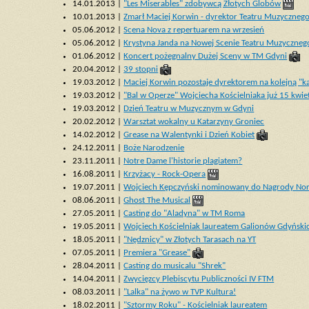
14.01.2013 |
"Les Miserables" zdobywcą Złotych Globów
10.01.2013 |
Zmarł Maciej Korwin - dyrektor Teatru Muzyczneg
05.06.2012 |
Scena Nova z repertuarem na wrzesień
05.06.2012 |
Krystyna Janda na Nowej Scenie Teatru Muzyczneg
01.06.2012 |
Koncert pożegnalny Dużej Sceny w TM Gdyni
20.04.2012 |
39 stopni
19.03.2012 |
Maciej Korwin pozostaje dyrektorem na kolejną "k
19.03.2012 |
"Bal w Operze" Wojciecha Kościelniaka już 15 kwie
19.03.2012 |
Dzień Teatru w Muzycznym w Gdyni
20.02.2012 |
Warsztat wokalny u Katarzyny Groniec
14.02.2012 |
Grease na Walentynki i Dzień Kobiet
24.12.2011 |
Boże Narodzenie
23.11.2011 |
Notre Dame l'historie plagiatem?
16.08.2011 |
Krzyżacy - Rock-Opera
19.07.2011 |
Wojciech Kępczyński nominowany do Nagrody Nor
08.06.2011 |
Ghost The Musical
27.05.2011 |
Casting do "Aladyna" w TM Roma
19.05.2011 |
Wojciech Kościelniak laureatem Galionów Gdyńsk
18.05.2011 |
"Nędznicy" w Złotych Tarasach na YT
07.05.2011 |
Premiera "Grease"
28.04.2011 |
Casting do musicalu "Shrek"
14.04.2011 |
Zwycięzcy Plebiscytu Publiczności IV FTM
08.03.2011 |
"Lalka" na żywo w TVP Kultura!
18.02.2011 |
"Sztormy Roku" - Kościelniak laureatem