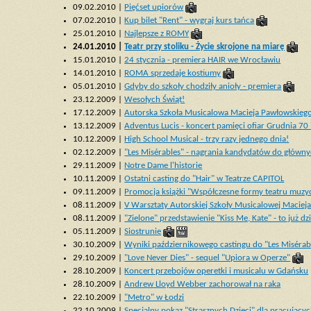
09.02.2010 |
Pięćset upiorów
07.02.2010 |
Kup bilet "Rent" - wygraj kurs tańca
25.01.2010 |
Najlepsze z ROMY
24.01.2010 |
Teatr przy stoliku - Życie skrojone na miarę
15.01.2010 |
24 stycznia - premiera HAIR we Wrocławiu
14.01.2010 |
ROMA sprzedaje kostiumy
05.01.2010 |
Gdyby do szkoły chodziły anioły - premiera
23.12.2009 |
Wesołych Świąt!
17.12.2009 |
Autorska Szkoła Musicalowa Macieja Pawłowskieg
13.12.2009 |
Adventus Lucis - koncert pamięci ofiar Grudnia 70 
10.12.2009 |
High School Musical - trzy razy jednego dnia!
02.12.2009 |
"Les Misérables" - nagrania kandydatów do główny
29.11.2009 |
Notre Dame l'historie
10.11.2009 |
Ostatni casting do "Hair" w Teatrze CAPITOL
09.11.2009 |
Promocja książki "Współczesne formy teatru muzy
08.11.2009 |
V Warsztaty Autorskiej Szkoły Musicalowej Maciej
08.11.2009 |
"Zielone" przedstawienie "Kiss Me, Kate" - to już dzi
05.11.2009 |
Siostrunie
30.10.2009 |
Wyniki październikowego castingu do "Les Misérab
29.10.2009 |
"Love Never Dies" - sequel "Upiora w Operze"
28.10.2009 |
Koncert przebojów operetki i musicalu w Gdańsku
28.10.2009 |
Andrew Lloyd Webber zachorował na raka
22.10.2009 |
"Metro" w Łodzi
22.10.2009 |
Specjalny pokaz "Strasznych Dzieci" dla pracującyc