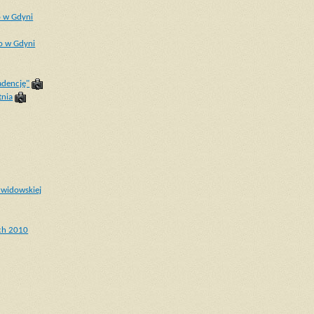
o w Gdyni
o w Gdyni
adencję"
tnia
widowskiej
ich 2010