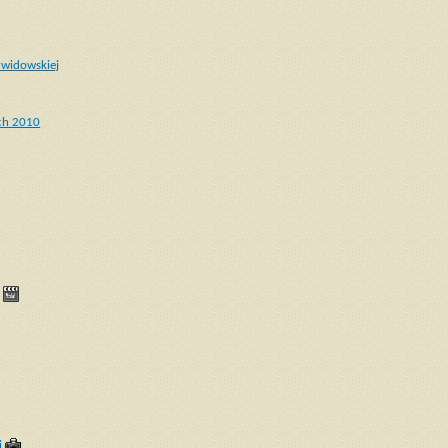
widowskiej
ich 2010
i