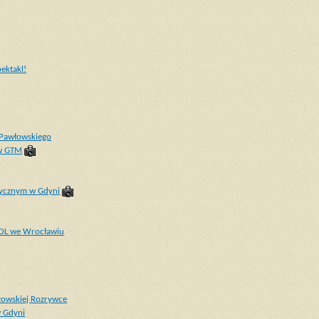
i
ektakl!
a Pawłowskiego
 w GTM
uzycznym w Gdyni
TOL we Wrocławiu
zowskiej Rozrywce
w Gdyni