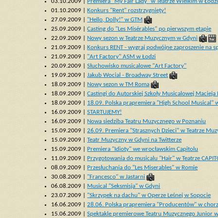
03.10.2009 |
Premiera "My Fair Lady" w Teatrze Wielkim w Łodz
01.10.2009 |
Konkurs "Rent" rozstrzygnięty!
27.09.2009 |
"Hello, Dolly!" w GTM
25.09.2009 |
Casting do "Les Misérables" po pierwszym etapie
22.09.2009 |
Nowy sezon w Teatrze Muzycznym w Gdyni
21.09.2009 |
Konkurs RENT - wygraj podwójne zaproszenie na sp
21.09.2009 |
"Art Factory" ASM w Łodzi
20.09.2009 |
Słuchowisko musicalowe "Art Factory"
19.09.2009 |
Jakub Wocial - Broadway Street
18.09.2009 |
Nowy sezon w TM Roma
18.09.2009 |
Castingi do Autorskiej Szkoły Musicalowej Maciej
18.09.2009 |
18.09. Polska prapremiera "High School Musical"
16.09.2009 |
STARTUJEMY!
16.09.2009 |
Nowa siedziba Teatru Muzycznego w Poznaniu
15.09.2009 |
26.09. Premiera "Strasznych Dzieci" w Teatrze M
15.09.2009 |
Teatr Muzyczny w Gdyni na Twitterze
15.09.2009 |
Premiera "Idioty" we wrocławskim Capitolu
11.09.2009 |
Przygotowania do musicalu "Hair" w Teatrze CAPI
08.09.2009 |
Przesłuchania do "Les Miserables" w Romie
30.08.2009 |
"Francesco" w Jastarni
06.08.2009 |
Musical "Seksmisja" w Gdyni
23.07.2009 |
"Skrzypek na dachu" w Operze Leśnej w Sopocie
16.06.2009 |
28.06. Polska prapremiera "Producentów" w chor
15.06.2009 |
Spektakle premierowe Teatru Muzycznego Junior 