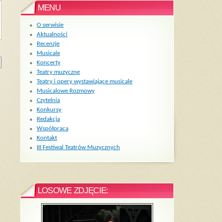
MENU
O serwisie
Aktualności
Recenzje
Musicale
Koncerty
Teatry muzyczne
Teatry i opery wystawiające musicale
Musicalowe Rozmowy
Czytelnia
Konkursy
Redakcja
Współpraca
Kontakt
III Festiwal Teatrów Muzycznych
LOSOWE ZDJĘCIE: