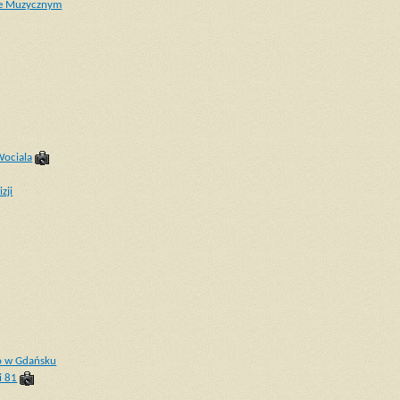
rze Muzycznym
Wociala
zji
o w Gdańsku
i 81