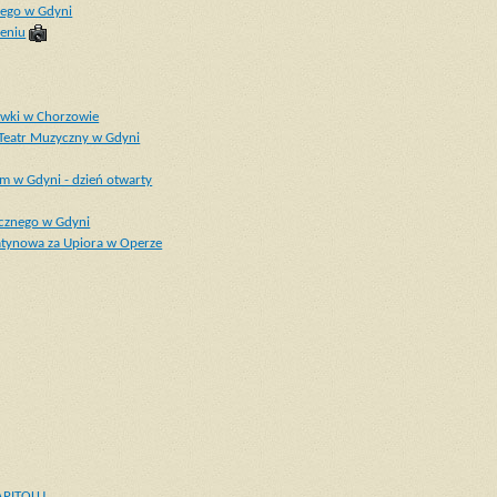
iego w Gdyni
zeniu
rywki w Chorzowie
 Teatr Muzyczny w Gdyni
m w Gdyni - dzień otwarty
ycznego w Gdyni
latynowa za Upiora w Operze
CAPITOLU