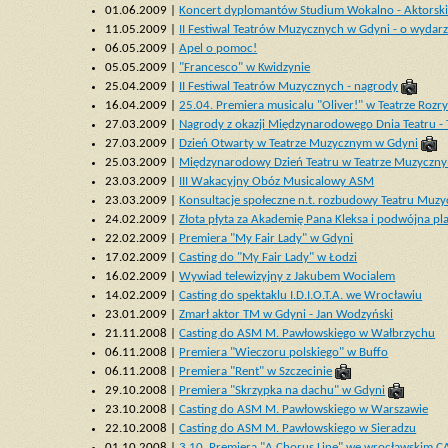
01.06.2009 |
Koncert dyplomantów Studium Wokalno - Aktorsk
11.05.2009 |
II Festiwal Teatrów Muzycznych w Gdyni - o wydar
06.05.2009 |
Apel o pomoc!
05.05.2009 |
"Francesco" w Kwidzynie
25.04.2009 |
II Festiwal Teatrów Muzycznych - nagrody
16.04.2009 |
25.04. Premiera musicalu "Oliver!" w Teatrze Roz
27.03.2009 |
Nagrody z okazji Międzynarodowego Dnia Teatru -
27.03.2009 |
Dzień Otwarty w Teatrze Muzycznym w Gdyni
25.03.2009 |
Międzynarodowy Dzień Teatru w Teatrze Muzyczny
23.03.2009 |
III Wakacyjny Obóz Musicalowy ASM
23.03.2009 |
Konsultacje społeczne n.t. rozbudowy Teatru Muz
24.02.2009 |
Złota płyta za Akademię Pana Kleksa i podwójna p
22.02.2009 |
Premiera "My Fair Lady" w Gdyni
17.02.2009 |
Casting do "My Fair Lady" w Łodzi
16.02.2009 |
Wywiad telewizyjny z Jakubem Wocialem
14.02.2009 |
Casting do spektaklu I.D.I.O.T.A. we Wrocławiu
23.01.2009 |
Zmarł aktor TM w Gdyni - Jan Wodzyński
21.11.2008 |
Casting do ASM M. Pawłowskiego w Wałbrzychu
06.11.2008 |
Premiera "Wieczoru polskiego" w Buffo
06.11.2008 |
Premiera "Rent" w Szczecinie
29.10.2008 |
Premiera "Skrzypka na dachu" w Gdyni
23.10.2008 |
Casting do ASM M. Pawłowskiego w Warszawie
22.10.2008 |
Casting do ASM M. Pawłowskiego w Sieradzu
01.10.2008 |
3.10. Premiera "A Chorus Line" we wrocławskim 