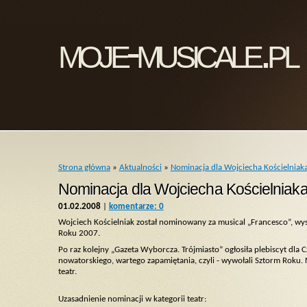
moje-musicale.pl
Strona główna
»
Aktualności
»
Nominacja dla Wojciecha Kościelniaka
Nominacja dla Wojciecha Kościelniaka
01.02.2008
|
komentarze: 0
Wojciech Kościelniak został nominowany za musical „Francesco”, wy
Roku 2007.
Po raz kolejny „Gazeta Wyborcza. Trójmiasto” ogłosiła plebiscyt dla
nowatorskiego, wartego zapamiętania, czyli - wywołali Sztorm Roku. 
teatr.
Uzasadnienie nominacji w kategorii teatr: