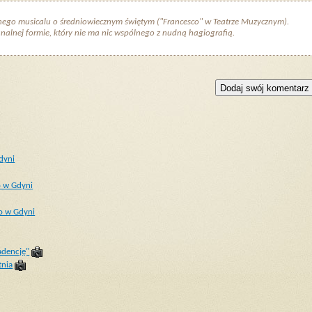
esnego musicalu o średniowiecznym świętym ("Francesco" w Teatrze Muzycznym).
nalnej formie, który nie ma nic wspólnego z nudną hagiografią.
dyni
o w Gdyni
o w Gdyni
adencję"
tnia