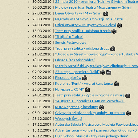
30.03.2010 |
22 maja 2010 - premiera "Hair" w Gliwickim Teat
30.03.2010 |
Majowy repertuar Teatru Muzycznego w Gdyni
27.03.2010 |
Dzień Otwarty w TM w Gdyni
25.03.2010 |
Nagrody w TM Gdynia z okazji Dnia Teatru
24.03.2010 |
Dzień otwarty w Muzycznym w Gdyni
15.03.2010 |
Teatr przy stoliku - odsłona trzecia
06.03.2010 |
"Trójka" o "Lalce"
03.03.2010 |
Serwis Festiwalowy
23.02.2010 |
Teatr przy stoliku - odsłona druga
21.02.2010 |
"Broadway Street - nowa droga" - koncert Jakuba 
18.02.2010 |
Obsada "Les Misérables"
14.02.2010 |
Marcin Mroziński wygrał krajowe eliminacje Eurowi
09.02.2010 |
27 lutego - premiera "Lalki"
09.02.2010 |
Pięćset upiorów
07.02.2010 |
Kup bilet "Rent" - wygraj kurs tańca
25.01.2010 |
Najlepsze z ROMY
24.01.2010 |
Teatr przy stoliku - Życie skrojone na miarę
15.01.2010 |
24 stycznia - premiera HAIR we Wrocławiu
14.01.2010 |
ROMA sprzedaje kostiumy
05.01.2010 |
Gdyby do szkoły chodziły anioły - premiera
23.12.2009 |
Wesołych Świąt!
17.12.2009 |
Autorska Szkoła Musicalowa Macieja Pawłowskieg
13.12.2009 |
Adventus Lucis - koncert pamięci ofiar Grudnia 70 
10.12.2009 |
High School Musical - trzy razy jednego dnia!