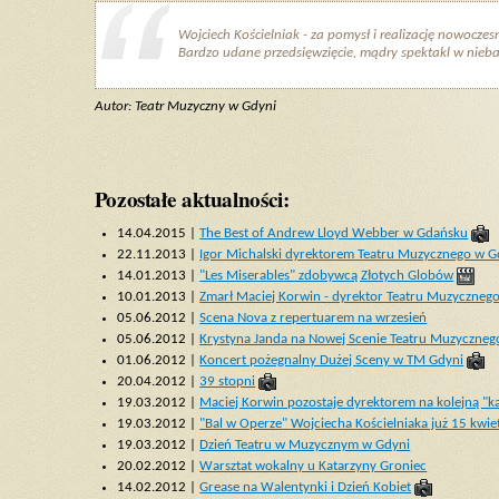
Wojciech Kościelniak - za pomysł i realizację nowocz
Bardzo udane przedsięwzięcie, mądry spektakl w nieba
Autor: Teatr Muzyczny w Gdyni
Pozostałe aktualności:
14.04.2015 |
The Best of Andrew Lloyd Webber w Gdańsku
22.11.2013 |
Igor Michalski dyrektorem Teatru Muzycznego w G
14.01.2013 |
"Les Miserables" zdobywcą Złotych Globów
10.01.2013 |
Zmarł Maciej Korwin - dyrektor Teatru Muzyczneg
05.06.2012 |
Scena Nova z repertuarem na wrzesień
05.06.2012 |
Krystyna Janda na Nowej Scenie Teatru Muzyczneg
01.06.2012 |
Koncert pożegnalny Dużej Sceny w TM Gdyni
20.04.2012 |
39 stopni
19.03.2012 |
Maciej Korwin pozostaje dyrektorem na kolejną "k
19.03.2012 |
"Bal w Operze" Wojciecha Kościelniaka już 15 kwie
19.03.2012 |
Dzień Teatru w Muzycznym w Gdyni
20.02.2012 |
Warsztat wokalny u Katarzyny Groniec
14.02.2012 |
Grease na Walentynki i Dzień Kobiet