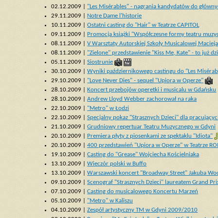
02.12.2009 |
"Les Misérables" - nagrania kandydatów do główny
29.11.2009 |
Notre Dame l'historie
10.11.2009 |
Ostatni casting do "Hair" w Teatrze CAPITOL
09.11.2009 |
Promocja książki "Współczesne formy teatru muzy
08.11.2009 |
V Warsztaty Autorskiej Szkoły Musicalowej Maciej
08.11.2009 |
"Zielone" przedstawienie "Kiss Me, Kate" - to już dzi
05.11.2009 |
Siostrunie
30.10.2009 |
Wyniki październikowego castingu do "Les Misérab
29.10.2009 |
"Love Never Dies" - sequel "Upiora w Operze"
28.10.2009 |
Koncert przebojów operetki i musicalu w Gdańsku
28.10.2009 |
Andrew Lloyd Webber zachorował na raka
22.10.2009 |
"Metro" w Łodzi
22.10.2009 |
Specjalny pokaz "Strasznych Dzieci" dla pracującyc
21.10.2009 |
Grudniowy repertuar Teatru Muzycznego w Gdyni
20.10.2009 |
Premiera płyty z piosenkami ze spektaklu "Idiota"
20.10.2009 |
400 przedstawień "Upiora w Operze" w Teatrze R
19.10.2009 |
Casting do "Grease" Wojciecha Kościelniaka
13.10.2009 |
Wieczór polski w Buffo
13.10.2009 |
Warszawski koncert "Broadway Street" Jakuba Woc
09.10.2009 |
Scenograf "Strasznych Dzieci" laureatem Grand Prix
07.10.2009 |
Casting do musicalowego Koncertu Marzeń
05.10.2009 |
"Metro" w Kaliszu
04.10.2009 |
Zespół artystyczny TM w Gdyni 2009/2010