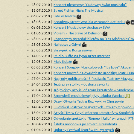
28.07.2010 |
Koncert plenerowy "Cudowny świat musicalu"
13.07.2010 |
Street Fighter High: The Musical
06.07.2010 |
Lato w Teatrze
18.06.2010 |
Broadway Street Wociala w ramach ArtParku
08.06.2010 |
Koncert Musicalowy słuchaczy SWA
01.06.2010 |
Violemi - The Slave of Delusion
26.05.2010 |
Rozpoczęto sprzedaż biletów na "Les Misérables" 
25.05.2010 |
Najlepsze z Gdyni
25.05.2010 |
Skrzypek w Kongresowej
14.05.2010 |
Studio Buffo na żywo przez Internet
12.05.2010 |
Mały Książę
05.05.2010 |
Koncert Songów Musicalowych "It's Love" Akadem
27.04.2010 |
Koncert marzeń na dwudzieste urodziny Teatru Jun
27.04.2010 |
Nagrody publiczności 3 Festiwalu Teatrów Muzycz
24.04.2010 |
Teatr przy stoliku - odsłona czwarta
20.04.2010 |
Trójmiejscy artyści ofiarom katastrofy w Smoleńsk
17.04.2010 |
Zapowiedź musicalowej płyty Jakuba Wociala
15.04.2010 |
Drzwi Otwarte Teatru Rozrywki w Chorzowie
14.04.2010 |
3 Festiwal Teatrów Muzycznych - zmiany z powodu
13.04.2010 |
Artyści TM w Gdyni ofiarom katastrofy w Smoleńs
13.04.2010 |
Odwołanie spektaklu "Romeo i Julia" w ramach FT
10.04.2010 |
Żałoba narodowa po śmierci Prezydenta
01.04.2010 |
Upiorny Festiwal Teatrów Muzycznych