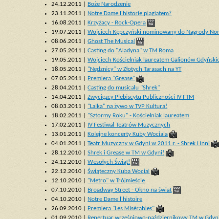
24.12.2011 |
Boże Narodzenie
23.11.2011 |
Notre Dame l'historie plagiatem?
16.08.2011 |
Krzyżacy - Rock-Opera
19.07.2011 |
Wojciech Kępczyński nominowany do Nagrody Nor
08.06.2011 |
Ghost The Musical
27.05.2011 |
Casting do "Aladyna" w TM Roma
19.05.2011 |
Wojciech Kościelniak laureatem Galionów Gdyńsk
18.05.2011 |
"Nędznicy" w Złotych Tarasach na YT
07.05.2011 |
Premiera "Grease"
28.04.2011 |
Casting do musicalu "Shrek"
14.04.2011 |
Zwycięzcy Plebiscytu Publiczności IV FTM
08.03.2011 |
"Lalka" na żywo w TVP Kultura!
18.02.2011 |
"Sztormy Roku" - Kościelniak laureatem
17.02.2011 |
IV Festiwal Teatrów Muzycznych
13.01.2011 |
Kolejne koncerty Kuby Wociala
04.01.2011 |
Teatr Muzyczny w Gdyni w 2011 r. - Shrek i inni
28.12.2010 |
Shrek i Grease w TM w Gdyni!
24.12.2010 |
Wesołych Świąt!
22.12.2010 |
Świąteczny Kuba Wocial
12.10.2010 |
"Metro" w Trójmieście
07.10.2010 |
Broadway Street - Okno na świat
04.10.2010 |
Notre Dame l'histoire
26.09.2010 |
Premiera "Les Misérables"
01.09.2010 |
Repertuar wrześniowo-październikowy TM w Gdyn