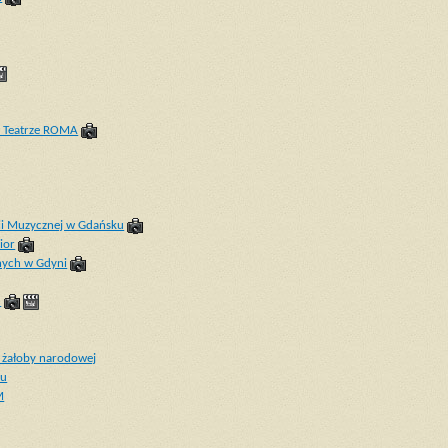
w Teatrze ROMA
ii Muzycznej w Gdańsku
ior
nych w Gdyni
u
 żałoby narodowej
ku
M