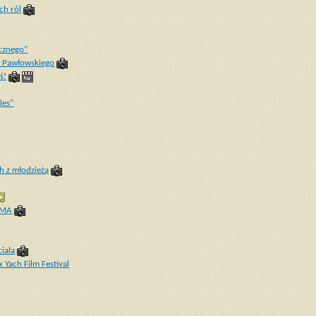
ch ról
cznego"
a Pawłowskiego
ś!
les"
h z młodzieżą
OMA
iala
 Yach Film Festival