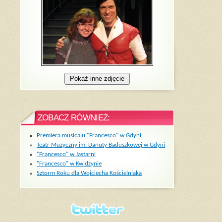
ZOBACZ RÓWNIEŻ:
Premiera musicalu "Francesco" w Gdyni
Teatr Muzyczny im. Danuty Baduszkowej w Gdyni
"Francesco" w Jastarni
"Francesco" w Kwidzynie
Sztorm Roku dla Wojciecha Kościelniaka