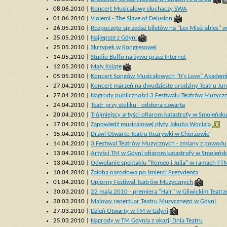
08.06.2010 |
Koncert Musicalowy słuchaczy SWA
01.06.2010 |
Violemi - The Slave of Delusion
26.05.2010 |
Rozpoczęto sprzedaż biletów na "Les Misérables" 
25.05.2010 |
Najlepsze z Gdyni
25.05.2010 |
Skrzypek w Kongresowej
14.05.2010 |
Studio Buffo na żywo przez Internet
12.05.2010 |
Mały Książę
05.05.2010 |
Koncert Songów Musicalowych "It's Love" Akadem
27.04.2010 |
Koncert marzeń na dwudzieste urodziny Teatru Jun
27.04.2010 |
Nagrody publiczności 3 Festiwalu Teatrów Muzycz
24.04.2010 |
Teatr przy stoliku - odsłona czwarta
20.04.2010 |
Trójmiejscy artyści ofiarom katastrofy w Smoleńsk
17.04.2010 |
Zapowiedź musicalowej płyty Jakuba Wociala
15.04.2010 |
Drzwi Otwarte Teatru Rozrywki w Chorzowie
14.04.2010 |
3 Festiwal Teatrów Muzycznych - zmiany z powodu
13.04.2010 |
Artyści TM w Gdyni ofiarom katastrofy w Smoleńs
13.04.2010 |
Odwołanie spektaklu "Romeo i Julia" w ramach FT
10.04.2010 |
Żałoba narodowa po śmierci Prezydenta
01.04.2010 |
Upiorny Festiwal Teatrów Muzycznych
30.03.2010 |
22 maja 2010 - premiera "Hair" w Gliwickim Teat
30.03.2010 |
Majowy repertuar Teatru Muzycznego w Gdyni
27.03.2010 |
Dzień Otwarty w TM w Gdyni
25.03.2010 |
Nagrody w TM Gdynia z okazji Dnia Teatru