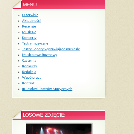
MENU
O serwisie
Aktualności
Recenzje
Musicale
Koncerty
Teatry muzyczne
Teatry i opery wystawiające musicale
Musicalowe Rozmowy
Czytelnia
Konkursy
Redakcja
Współpraca
Kontakt
III Festiwal Teatrów Muzycznych
LOSOWE ZDJĘCIE: