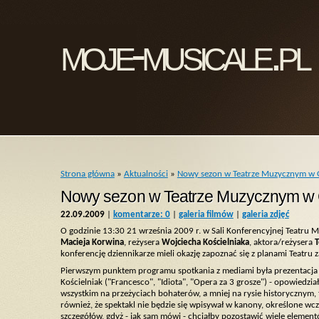
moje-musicale.pl
Strona główna
»
Aktualności
»
Nowy sezon w Teatrze Muzycznym w 
Nowy sezon w Teatrze Muzycznym w 
22.09.2009
|
komentarze: 0
|
galeria filmów
|
galeria zdjęć
O godzinie 13:30 21 września 2009 r. w Sali Konferencyjnej Teatru 
Macieja Korwina
, reżysera
Wojciecha Kościelniaka
, aktora/reżysera
T
konferencję dziennikarze mieli okazję zapoznać się z planami Teatru 
Pierwszym punktem programu spotkania z mediami była prezentacja na
Kościelniak ("Francesco", "Idiota", "Opera za 3 grosze") - opowiedzi
wszystkim na przeżyciach bohaterów, a mniej na rysie historycznym
również, że spektakl nie będzie się wpisywał w kanony, określone wcze
szczegółów, gdyż - jak sam mówi - chciałby pozostawić wiele element