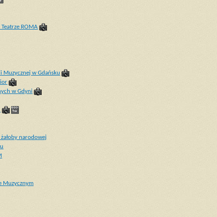
w Teatrze ROMA
ii Muzycznej w Gdańsku
ior
nych w Gdyni
u
 żałoby narodowej
ku
M
rze Muzycznym