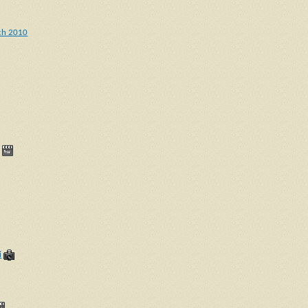
ich 2010
i