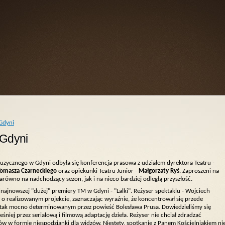
Gdyni
Gdyni
Muzycznego w Gdyni odbyła się konferencja prasowa z udziałem dyrektora Teatru -
omasza Czarneckiego
oraz opiekunki Teatru Junior -
Małgorzaty Ryś
. Zaproszeni na
zarówno na nadchodzący sezon, jak i na nieco bardziej odległą przyszłość.
jnowszej "dużej" premiery TM w Gdyni - "Lalki". Reżyser spektaklu - Wojciech
ał o realizowanym projekcie, zaznaczając wyraźnie, że koncentrował się przede
, tak mocno determinowanym przez powieść Bolesława Prusa. Dowiedzieliśmy się
śniej przez serialową i filmową adaptację dzieła. Reżyser nie chciał zdradzać
ów w formie niespodzianki dla widzów. Niestety, spotkanie z Panem Kościelniakiem ni