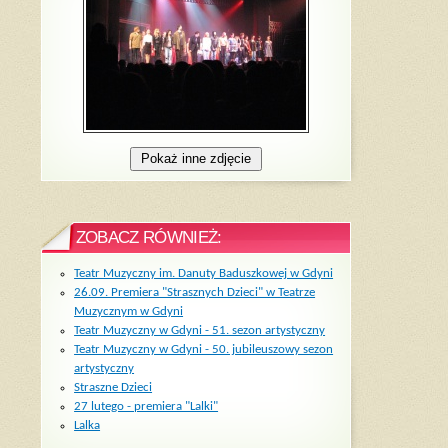
ZOBACZ RÓWNIEŻ:
Teatr Muzyczny im. Danuty Baduszkowej w Gdyni
26.09. Premiera "Strasznych Dzieci" w Teatrze
Muzycznym w Gdyni
Teatr Muzyczny w Gdyni - 51. sezon artystyczny
Teatr Muzyczny w Gdyni - 50. jubileuszowy sezon
artystyczny
Straszne Dzieci
27 lutego - premiera "Lalki"
Lalka