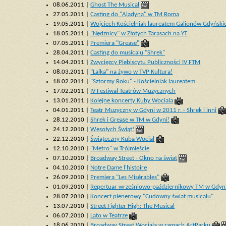
08.06.2011 |
Ghost The Musical
27.05.2011 |
Casting do "Aladyna" w TM Roma
19.05.2011 |
Wojciech Kościelniak laureatem Galionów Gdyńsk
18.05.2011 |
"Nędznicy" w Złotych Tarasach na YT
07.05.2011 |
Premiera "Grease"
28.04.2011 |
Casting do musicalu "Shrek"
14.04.2011 |
Zwycięzcy Plebiscytu Publiczności IV FTM
08.03.2011 |
"Lalka" na żywo w TVP Kultura!
18.02.2011 |
"Sztormy Roku" - Kościelniak laureatem
17.02.2011 |
IV Festiwal Teatrów Muzycznych
13.01.2011 |
Kolejne koncerty Kuby Wociala
04.01.2011 |
Teatr Muzyczny w Gdyni w 2011 r. - Shrek i inni
28.12.2010 |
Shrek i Grease w TM w Gdyni!
24.12.2010 |
Wesołych Świąt!
22.12.2010 |
Świąteczny Kuba Wocial
12.10.2010 |
"Metro" w Trójmieście
07.10.2010 |
Broadway Street - Okno na świat
04.10.2010 |
Notre Dame l'histoire
26.09.2010 |
Premiera "Les Misérables"
01.09.2010 |
Repertuar wrześniowo-październikowy TM w Gdyn
28.07.2010 |
Koncert plenerowy "Cudowny świat musicalu"
13.07.2010 |
Street Fighter High: The Musical
06.07.2010 |
Lato w Teatrze
18.06.2010 |
Broadway Street Wociala w ramach ArtParku