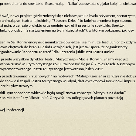
przesłuchania do spektaklu. Reasumując - "Lalka" zapowiada się jako kolejna, ciekawa
swój nowy projekt, gdzie zmierzył się z niełatwą sztuką bycia reżyserem, scenarzystą
animującym teatralną kukiełkę. "Straszne Dzieci" to kolejna premiera tego sezonu.
ł m.in. o genezie projektu oraz ogólnie nakreślił przesłanie spektaklu. Spektakl
udzi dorosłych (z nastawieniem na tych "dzieciatych"), w którym pokazano, jak losy
.
ni w Sali Konferencyjnej dziennikarze dowiedzieli się m.in., że Teatr Junior z każdym
tów, chętnych do brania udziału w zajęciach, jest już tak spora, że organizatorzy
rganizowanie "Koncertu Marzeń" dla uczczenia jubileuszu Teatru Junior.
lił przede wszystkim dyrektor Teatru Muzycznego - Maciej Korwin. Znamy więc już
inna ruszyć w lutym przyszłego roku i zakończyć się po 6-7 miesiącach. Następnym
a wyremontowanego Teatru Muzycznego jest wczesna jesień 2012.
h przedstawieniach "ruchowych" na motywach "Małego Księcia" oraz "Czyż nie dobija
wykłe show dał zespół Teatru Muzycznego w Gdyni, dała dyrektorowi Korwinowi impuls
cercie Sylwestrowym.
takli. Tym sposobem widzowie będą mogli znowu zobaczyć "Skrzypka na dachu",
"Kiss Me, Kate" czy "Siostrunie". Oczywiście w odleglejszych planach pozostają
wej konferencji.