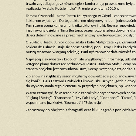
trwało zbyt długo, gdyż równolegle z konferencją prowadzone były... 
realizacja "w stylu Kościelniaka". Premiera w lutym 2010 r.
Tomasz Czarnecki - aktor Teatru Muzycznego w Gdyni - zaprezentował 
i aktorem w jednym. Do tego aktorem nietypowym, bo... jednocześnie 
Tym razem scena kameralna, trójka aktorów i lalki. Reżyser opowiedzia
inspirowany dziełami Tima Burtona, przeznaczony zdecydowanie dla l
dzieci determinowane są przez mechanizmy wychowawcze dorosłych
O 20-leciu Teatru Junior opowiadała z kolei Małgorzata Ryś. Zgromadze
rokiem działalności staje się coraz bardziej popularny. Liczba kandyda
muszą stosować wstępną selekcję. Pani Ryś zapowiedziała również zo
Najwięcej ciekawostek i krótkich, ale wyjątkowych informacji, udzie
wstępne plany dotyczące rozbudowy Teatru. Budowa Małej Sceny pow
etapem projektu jest rozbudowa Dużej Sceny. Wstępną datą oddani
Z planów na najbliższy sezon mogliśmy dowiedzieć się o planowanyc
się koni?". Gala Festiwalu Polskich Filmów Fabularnych, gdzie niez
do wykorzystania tego elementu w przyszłych projektach, np. w Kon
Warto zaznaczyć, że w sezonie nie zabraknie dotychczasowych spek
"Piękną i Bestię", "Francesco", "My Fair Lady", "Footloose", "Fame", 
wspomniane już kiedyś "Spamalot" i "Seksmisja".
Zapraszamy do obejrzenia fotografii oraz kilku nagrań z poniedziałko