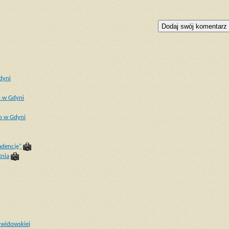
dyni
o w Gdyni
o w Gdyni
adencję"
tnia
widowskiej