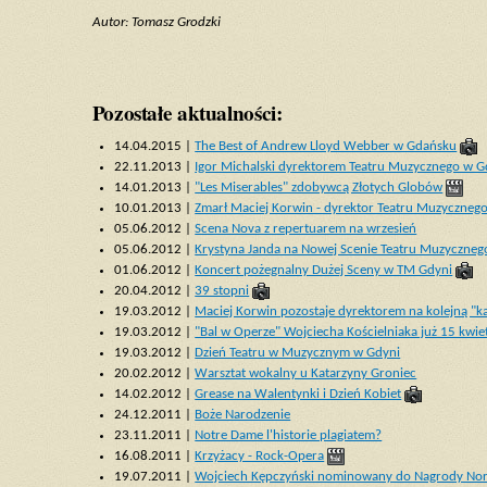
Autor: Tomasz Grodzki
Pozostałe aktualności:
14.04.2015 |
The Best of Andrew Lloyd Webber w Gdańsku
22.11.2013 |
Igor Michalski dyrektorem Teatru Muzycznego w G
14.01.2013 |
"Les Miserables" zdobywcą Złotych Globów
10.01.2013 |
Zmarł Maciej Korwin - dyrektor Teatru Muzyczneg
05.06.2012 |
Scena Nova z repertuarem na wrzesień
05.06.2012 |
Krystyna Janda na Nowej Scenie Teatru Muzyczneg
01.06.2012 |
Koncert pożegnalny Dużej Sceny w TM Gdyni
20.04.2012 |
39 stopni
19.03.2012 |
Maciej Korwin pozostaje dyrektorem na kolejną "k
19.03.2012 |
"Bal w Operze" Wojciecha Kościelniaka już 15 kwie
19.03.2012 |
Dzień Teatru w Muzycznym w Gdyni
20.02.2012 |
Warsztat wokalny u Katarzyny Groniec
14.02.2012 |
Grease na Walentynki i Dzień Kobiet
24.12.2011 |
Boże Narodzenie
23.11.2011 |
Notre Dame l'historie plagiatem?
16.08.2011 |
Krzyżacy - Rock-Opera
19.07.2011 |
Wojciech Kępczyński nominowany do Nagrody Nor