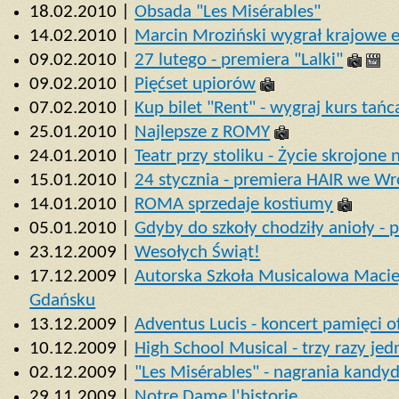
18.02.2010 |
Obsada "Les Misérables"
14.02.2010 |
Marcin Mroziński wygrał krajowe e
09.02.2010 |
27 lutego - premiera "Lalki"
09.02.2010 |
Pięćset upiorów
07.02.2010 |
Kup bilet "Rent" - wygraj kurs tańc
25.01.2010 |
Najlepsze z ROMY
24.01.2010 |
Teatr przy stoliku - Życie skrojone
15.01.2010 |
24 stycznia - premiera HAIR we W
14.01.2010 |
ROMA sprzedaje kostiumy
05.01.2010 |
Gdyby do szkoły chodziły anioły - 
23.12.2009 |
Wesołych Świąt!
17.12.2009 |
Autorska Szkoła Musicalowa Maci
Gdańsku
13.12.2009 |
Adventus Lucis - koncert pamięci o
10.12.2009 |
High School Musical - trzy razy je
02.12.2009 |
"Les Misérables" - nagrania kandy
29.11.2009 |
Notre Dame l'historie