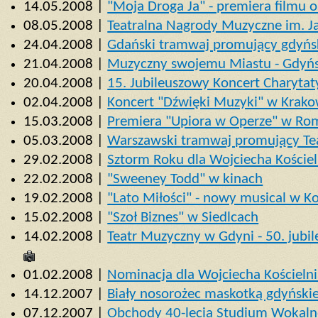
14.05.2008 |
"Moja Droga Ja" - premiera filmu 
08.05.2008 |
Teatralna Nagrody Muzyczne im. J
24.04.2008 |
Gdański tramwaj promujący gdyńs
21.04.2008 |
Muzyczny swojemu Miastu - Gdyń
20.04.2008 |
15. Jubileuszowy Koncert Charyta
02.04.2008 |
Koncert "Dźwięki Muzyki" w Krako
15.03.2008 |
Premiera "Upiora w Operze" w Ro
05.03.2008 |
Warszawski tramwaj promujący Te
29.02.2008 |
Sztorm Roku dla Wojciecha Koście
22.02.2008 |
"Sweeney Todd" w kinach
19.02.2008 |
"Lato Miłości" - nowy musical w K
15.02.2008 |
"Szoł Biznes" w Siedlcach
14.02.2008 |
Teatr Muzyczny w Gdyni - 50. jubi
01.02.2008 |
Nominacja dla Wojciecha Kościelni
14.12.2007 |
Biały nosorożec maskotką gdyński
07.12.2007 |
Obchody 40-lecia Studium Wokalno