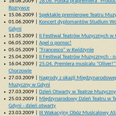
16.06.2009 |
28.06. Polska prapremiera "Produ
Rozrywce
15.06.2009 |
Spektakle premierowe Teatru Muz
01.06.2009 |
Koncert dyplomantów Studium Wok
Gdyni
11.05.2009 |
II Festiwal Teatrów Muzycznych w 
06.05.2009 |
Apel o pomoc!
05.05.2009 |
"Francesco" w Kwidzynie
25.04.2009 |
II Festiwal Teatrów Muzycznych - 
16.04.2009 |
25.04. Premiera musicalu "Oliver!
Chorzowie
27.03.2009 |
Nagrody z okazji Międzynarodowego
Muzyczny w Gdyni
27.03.2009 |
Dzień Otwarty w Teatrze Muzyczn
25.03.2009 |
Międzynarodowy Dzień Teatru w 
Gdyni - dzień otwarty
23.03.2009 |
III Wakacyjny Obóz Musicalowy A