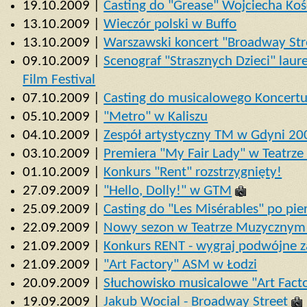
19.10.2009 |
Casting do "Grease" Wojciecha Koś
13.10.2009 |
Wieczór polski w Buffo
13.10.2009 |
Warszawski koncert "Broadway Str
09.10.2009 |
Scenograf "Strasznych Dzieci" lau
Film Festival
07.10.2009 |
Casting do musicalowego Koncert
05.10.2009 |
"Metro" w Kaliszu
04.10.2009 |
Zespół artystyczny TM w Gdyni 2
03.10.2009 |
Premiera "My Fair Lady" w Teatrze
01.10.2009 |
Konkurs "Rent" rozstrzygnięty!
27.09.2009 |
"Hello, Dolly!" w GTM
25.09.2009 |
Casting do "Les Misérables" po pi
22.09.2009 |
Nowy sezon w Teatrze Muzycznym
21.09.2009 |
Konkurs RENT - wygraj podwójne z
21.09.2009 |
"Art Factory" ASM w Łodzi
20.09.2009 |
Słuchowisko musicalowe "Art Fact
19.09.2009 |
Jakub Wocial - Broadway Street