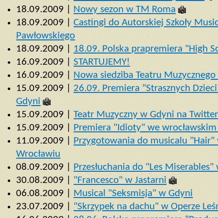
18.09.2009 |
Nowy sezon w TM Roma
18.09.2009 |
Castingi do Autorskiej Szkoły Musi
Pawłowskiego
18.09.2009 |
18.09. Polska prapremiera "High 
16.09.2009 |
STARTUJEMY!
16.09.2009 |
Nowa siedziba Teatru Muzycznego
15.09.2009 |
26.09. Premiera "Strasznych Dzie
Gdyni
15.09.2009 |
Teatr Muzyczny w Gdyni na Twitte
15.09.2009 |
Premiera "Idioty" we wrocławskim
11.09.2009 |
Przygotowania do musicalu "Hair"
Wrocławiu
08.09.2009 |
Przesłuchania do "Les Miserables"
30.08.2009 |
"Francesco" w Jastarni
06.08.2009 |
Musical "Seksmisja" w Gdyni
23.07.2009 |
"Skrzypek na dachu" w Operze Leś