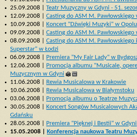
25.09.2008 |
Teatr Muzyczny w Gdyni - 51. sezo
12.09.2008 |
Casting do ASM M. Pawłowskiego w
10.09.2008 |
Koncert "Dźwięki Muzyki" w Opol
09.09.2008 |
Casting do ASM M. Pawłowskiego 
08.09.2008 |
Casting do ASM M. Pawłowskiego i 
Superstar" w Łodzi
06.09.2008 |
Premiera "My Fair Lady" w Bydgos
12.06.2008 |
Promocja albumu "Musicale, operet
Muzycznym w Gdyni
11.06.2008 |
Rewia Musicalowa w Krakowie
10.06.2008 |
Rewia Musicalowa w Białymstoku
03.06.2008 |
Promocja albumu o Teatrze Muzy
30.05.2008 |
Koncert Songów Musicalowych Ak
Gdańsku
28.05.2008 |
Premiera "Pięknej i Bestii" w Gdyni
15.05.2008 |
Konferencja naukowa Teatru Muz