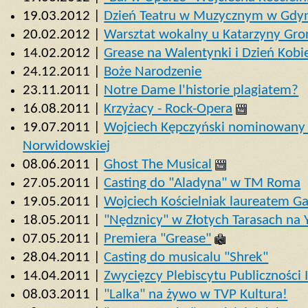
19.03.2012 |
Dzień Teatru w Muzycznym w Gdy
20.02.2012 |
Warsztat wokalny u Katarzyny Gro
14.02.2012 |
Grease na Walentynki i Dzień Kobi
24.12.2011 |
Boże Narodzenie
23.11.2011 |
Notre Dame l'historie plagiatem?
16.08.2011 |
Krzyżacy - Rock-Opera
19.07.2011 |
Wojciech Kępczyński nominowany
Norwidowskiej
08.06.2011 |
Ghost The Musical
27.05.2011 |
Casting do "Aladyna" w TM Roma
19.05.2011 |
Wojciech Kościelniak laureatem G
18.05.2011 |
"Nędznicy" w Złotych Tarasach na 
07.05.2011 |
Premiera "Grease"
28.04.2011 |
Casting do musicalu "Shrek"
14.04.2011 |
Zwycięzcy Plebiscytu Publiczności
08.03.2011 |
"Lalka" na żywo w TVP Kultura!