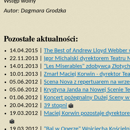
Wstęp wolny
Autor: Dagmara Grodzka
Pozostałe aktualności:
14.04.2015 |
The Best of Andrew Lloyd Webber
22.11.2013 |
Igor Michalski dyrektorem Teatru
14.01.2013 |
"Les Miserables" zdobywcą Złotyc
10.01.2013 |
Zmarł Maciej Korwin - dyrektor T
05.06.2012 |
Scena Nova z repertuarem na wrze
05.06.2012 |
Krystyna Janda na Nowej Scenie T
01.06.2012 |
Koncert pożegnalny Dużej Sceny 
20.04.2012 |
39 stopni
19.03.2012 |
Maciej Korwin pozostaje dyrektore
19.03.2012 |
"Bal w Operze" Wojciecha Kościeln