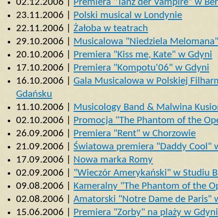
02.12.2006 |
Premiera "Tanz der Vampire" w Ber
23.11.2006 |
Polski musical w Londynie
22.11.2006 |
Żałoba w teatrach
29.10.2006 |
Musicalowa "Niedziela Melomana"
20.10.2006 |
Premiera "Kiss me, Kate" w Gdyni
17.10.2006 |
Premiera "Kompotu'06" w Gdyni
16.10.2006 |
Gala Musicalowa w Polskiej Filharm
Gdańsku
11.10.2006 |
Musicology Band & Malwina Kusio
02.10.2006 |
Promocja "The Phantom of the Ope
26.09.2006 |
Premiera "Rent" w Chorzowie
21.09.2006 |
Światowa premiera "Daddy Cool" 
17.09.2006 |
Nowa marka Romy
02.09.2006 |
"Wieczór Amerykański" w Studiu B
09.08.2006 |
Kameralny "The Phantom of the Op
02.08.2006 |
Amatorski "Notre Dame de Paris" 
15.06.2006 |
Premiera "Zorby" na plaży w Gdyni