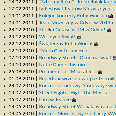
18.02.2011 |
"Sztormy Roku" - Kościelniak laur
17.02.2011 |
IV Festiwal Teatrów Muzycznych
13.01.2011 |
Kolejne koncerty Kuby Wociala
04.01.2011 |
Teatr Muzyczny w Gdyni w 2011 r. -
28.12.2010 |
Shrek i Grease w TM w Gdyni!
24.12.2010 |
Wesołych Świąt!
22.12.2010 |
Świąteczny Kuba Wocial
12.10.2010 |
"Metro" w Trójmieście
07.10.2010 |
Broadway Street - Okno na świat
04.10.2010 |
Notre Dame l'histoire
26.09.2010 |
Premiera "Les Misérables"
01.09.2010 |
Repertuar wrześniowo-październi
28.07.2010 |
Koncert plenerowy "Cudowny świa
13.07.2010 |
Street Fighter High: The Musical
06.07.2010 |
Lato w Teatrze
18.06.2010 |
Broadway Street Wociala w ramac
08.06.2010 |
Koncert Musicalowy słuchaczy SW