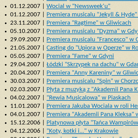
01.12.2007 |
Wocial w "Newsweek'u"
01.12.2007 |
Premiera musicalu "Jekyll & Hyde
23.11.2007 |
Premiera "Ragtime" w Gliwicach
05.10.2007 |
Premiera musicalu "Dyzma" w Gdy
29.09.2007 |
Premiera musicalu "Francesco" w 
21.05.2007 |
Casting do "Upiora w Operze" w R
05.05.2007 |
Premiera "Fame" w Gdyni
29.04.2007 |
Łódzki "Skrzypek na dachu" w Gda
20.04.2007 |
Premiera "Anny Kareniny" w Gliwi
30.03.2007 |
Premiera musicalu "Spin" w Chorz
02.03.2007 |
Płyta z muzyką z "Akademii Pana K
04.02.2007 |
"Rewia Musicalowa" w Piaskach
11.01.2007 |
Premiera Jakuba Wociala w roli He
04.01.2007 |
Premiera "Akademii Pana Kleksa"
15.12.2006 |
Platynowa płyta "Tańca Wampirów
04.12.2006 |
"Koty, kotki i..." w Krakowie