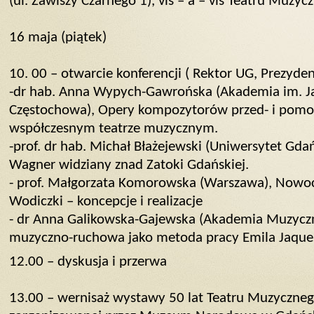
(ul. Zawiszy Czarnego 1), vis – a – vis Teatru Muzy
16 maja (piątek)
10. 00 – otwarcie konferencji ( Rektor UG, Prezyde
-dr hab. Anna Wypych-Gawrońska (Akademia im. J
Częstochowa), Opery kompozytorów przed- i pom
współczesnym teatrze muzycznym.
-prof. dr hab. Michał Błażejewski (Uniwersytet Gda
Wagner widziany znad Zatoki Gdańskiej.
- prof. Małgorzata Komorowska (Warszawa), Nowo
Wodiczki – koncepcje i realizacje
- dr Anna Galikowska-Gajewska (Akademia Muzyczn
muzyczno-ruchowa jako metoda pracy Emila Jaques
12.00 – dyskusja i przerwa
13.00 – wernisaż wystawy 50 lat Teatru Muzyczne