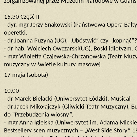
zorganizowanej przez Muzeum Narodowe w Gdańsku
15.30 Część II
- dyr. mgr Jerzy Snakowski (Państwowa Opera Bałty
operetki.
- dr Joanna Puzyna (UG), „Ubóstwić” czy „kopnąć”?
- dr hab. Wojciech Owczarski(UG), Boski idiotyzm. 
- mgr Wioletta Czajewska-Chrzanowska (Teatr Muzyc
muzyczny w świetle kultury masowej.
17 maja (sobota)
10.00
- dr Marek Bielacki (Uniwersytet Łódzki), Musical –
- dr Jacek Mikołajczyk (Gliwicki Teatr Muzyczny), 
do "Przebudzenia wiosny”.
- mgr Anna Igielska (Uniwersytet im. Adama Mickie
Bestsellery scen muzycznych – „West Side Story” 1