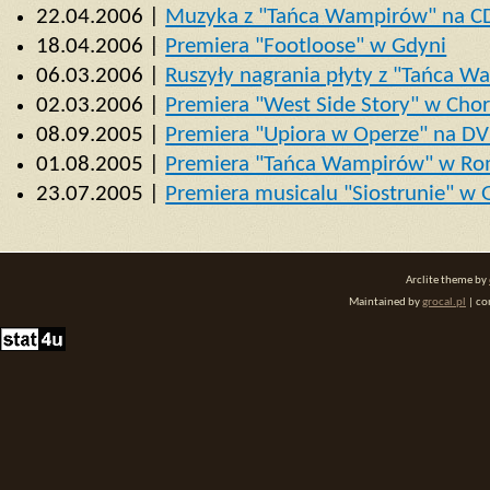
22.04.2006 |
Muzyka z "Tańca Wampirów" na C
18.04.2006 |
Premiera "Footloose" w Gdyni
06.03.2006 |
Ruszyły nagrania płyty z "Tańca 
02.03.2006 |
Premiera "West Side Story" w Cho
08.09.2005 |
Premiera "Upiora w Operze" na D
01.08.2005 |
Premiera "Tańca Wampirów" w Ro
23.07.2005 |
Premiera musicalu "Siostrunie" w 
Arclite theme by
Maintained by
grocal.pl
| co