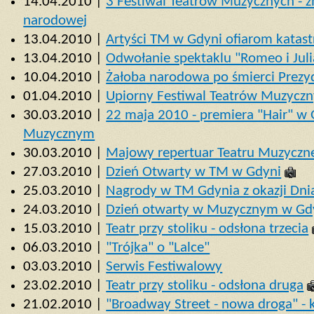
14.04.2010 |
3 Festiwal Teatrów Muzycznych - 
narodowej
13.04.2010 |
Artyści TM w Gdyni ofiarom katas
13.04.2010 |
Odwołanie spektaklu "Romeo i Jul
10.04.2010 |
Żałoba narodowa po śmierci Prezy
01.04.2010 |
Upiorny Festiwal Teatrów Muzycz
30.03.2010 |
22 maja 2010 - premiera "Hair" w 
Muzycznym
30.03.2010 |
Majowy repertuar Teatru Muzyczn
27.03.2010 |
Dzień Otwarty w TM w Gdyni
25.03.2010 |
Nagrody w TM Gdynia z okazji Dni
24.03.2010 |
Dzień otwarty w Muzycznym w Gd
15.03.2010 |
Teatr przy stoliku - odsłona trzecia
06.03.2010 |
"Trójka" o "Lalce"
03.03.2010 |
Serwis Festiwalowy
23.02.2010 |
Teatr przy stoliku - odsłona druga
21.02.2010 |
"Broadway Street - nowa droga" - 