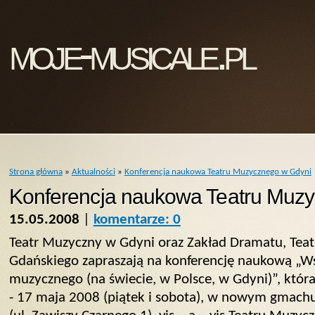
moje-musicale.pl
Strona główna
»
Aktualności
»
Konferencja naukowa Teatru Muzycznego w Gdyni
Konferencja naukowa Teatru Muz
15.05.2008
|
komentarze: 0
Teatr Muzyczny w Gdyni oraz Zakład Dramatu, Teat
Gdańskiego zapraszają na konferencję naukową „W
muzycznego (na świecie, w Polsce, w Gdyni)”, któr
- 17 maja 2008 (piątek i sobota), w nowym gmac