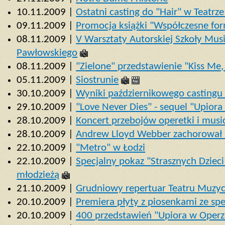
10.11.2009 |
Ostatni casting do "Hair" w Teatrz
09.11.2009 |
Promocja książki "Współczesne fo
08.11.2009 |
V Warsztaty Autorskiej Szkoły Mus
Pawłowskiego
08.11.2009 |
"Zielone" przedstawienie "Kiss Me, K
05.11.2009 |
Siostrunie
30.10.2009 |
Wyniki październikowego castingu 
29.10.2009 |
"Love Never Dies" - sequel "Upior
28.10.2009 |
Koncert przebojów operetki i mus
28.10.2009 |
Andrew Lloyd Webber zachorował 
22.10.2009 |
"Metro" w Łodzi
22.10.2009 |
Specjalny pokaz "Strasznych Dzieci
młodzieżą
21.10.2009 |
Grudniowy repertuar Teatru Muzy
20.10.2009 |
Premiera płyty z piosenkami ze spe
20.10.2009 |
400 przedstawień "Upiora w Oper