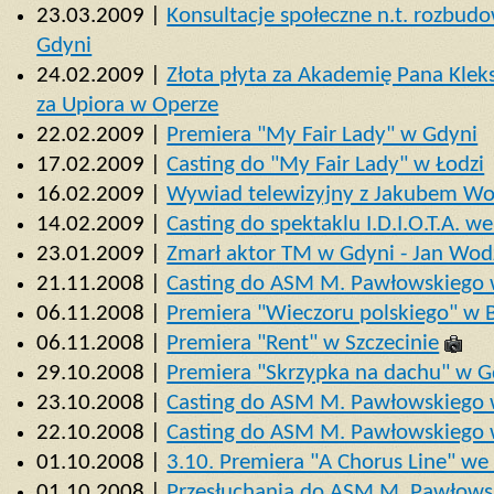
23.03.2009 |
Konsultacje społeczne n.t. rozbu
Gdyni
24.02.2009 |
Złota płyta za Akademię Pana Kle
za Upiora w Operze
22.02.2009 |
Premiera "My Fair Lady" w Gdyni
17.02.2009 |
Casting do "My Fair Lady" w Łodzi
16.02.2009 |
Wywiad telewizyjny z Jakubem Wo
14.02.2009 |
Casting do spektaklu I.D.I.O.T.A. 
23.01.2009 |
Zmarł aktor TM w Gdyni - Jan Wod
21.11.2008 |
Casting do ASM M. Pawłowskiego
06.11.2008 |
Premiera "Wieczoru polskiego" w 
06.11.2008 |
Premiera "Rent" w Szczecinie
29.10.2008 |
Premiera "Skrzypka na dachu" w G
23.10.2008 |
Casting do ASM M. Pawłowskiego
22.10.2008 |
Casting do ASM M. Pawłowskiego 
01.10.2008 |
3.10. Premiera "A Chorus Line" w
01.10.2008 |
Przesłuchania do ASM M. Pawłowsk