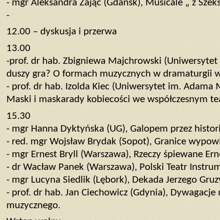
- mgr Aleksandra Zając (Gdańsk), Musicale „ z Szeks
-
12.00 – dyskusja i przerwa
13.00
-prof. dr hab. Zbigniewa Majchrowski (Uniwersytet
duszy gra? O formach muzycznych w dramaturgii w
- prof. dr hab. Izolda Kiec (Uniwersytet im. Adama 
Maski i maskarady kobiecości we współczesnym t
15.30
- mgr Hanna Dyktyńska (UG), Galopem przez histor
- red. mgr Wojsław Brydak (Sopot), Granice wypow
- mgr Ernest Bryll (Warszawa), Rzeczy śpiewane Erne
- dr Wacław Panek (Warszawa), Polski Teatr Instru
- mgr Lucyna Siedlik (Lębork), Dekada Jerzego Gruz
- prof. dr hab. Jan Ciechowicz (Gdynia), Dywagacje
muzycznego.