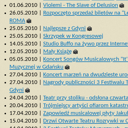
01.06.2010 |
Violemi - The Slave of Delusion
26.05.2010 |
Rozpoczęto sprzedaż biletów na "L
ROMA
25.05.2010 |
Najlepsze z Gdyni
25.05.2010 |
Skrzypek w Kongresowej
14.05.2010 |
Studio Buffo na żywo przez Interne
12.05.2010 |
Mały Książę
05.05.2010 |
Koncert Songów Musicalowych "It'
Muzycznej w Gdańsku
27.04.2010 |
Koncert marzeń na dwudzieste urod
27.04.2010 |
Nagrody publiczności 3 Festiwalu
Gdyni
24.04.2010 |
Teatr przy stoliku - odsłona czwart
20.04.2010 |
Trójmiejscy artyści ofiarom katas
17.04.2010 |
Zapowiedź musicalowej płyty Jaku
15.04.2010 |
Drzwi Otwarte Teatru Rozrywki w 