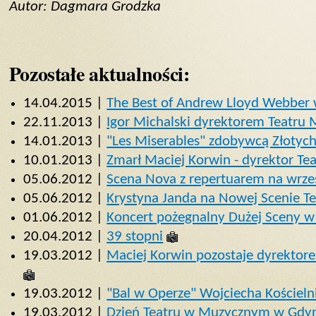
Autor: Dagmara Grodzka
Pozostałe aktualności:
14.04.2015 |
The Best of Andrew Lloyd Webber
22.11.2013 |
Igor Michalski dyrektorem Teatru
14.01.2013 |
"Les Miserables" zdobywcą Złotyc
10.01.2013 |
Zmarł Maciej Korwin - dyrektor T
05.06.2012 |
Scena Nova z repertuarem na wrze
05.06.2012 |
Krystyna Janda na Nowej Scenie T
01.06.2012 |
Koncert pożegnalny Dużej Sceny 
20.04.2012 |
39 stopni
19.03.2012 |
Maciej Korwin pozostaje dyrektore
19.03.2012 |
"Bal w Operze" Wojciecha Kościeln
19.03.2012 |
Dzień Teatru w Muzycznym w Gdy