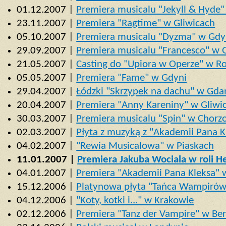
01.12.2007 |
Premiera musicalu "Jekyll & Hyde
23.11.2007 |
Premiera "Ragtime" w Gliwicach
05.10.2007 |
Premiera musicalu "Dyzma" w Gdy
29.09.2007 |
Premiera musicalu "Francesco" w 
21.05.2007 |
Casting do "Upiora w Operze" w R
05.05.2007 |
Premiera "Fame" w Gdyni
29.04.2007 |
Łódzki "Skrzypek na dachu" w Gda
20.04.2007 |
Premiera "Anny Kareniny" w Gliwi
30.03.2007 |
Premiera musicalu "Spin" w Chorz
02.03.2007 |
Płyta z muzyką z "Akademii Pana K
04.02.2007 |
"Rewia Musicalowa" w Piaskach
11.01.2007 |
Premiera Jakuba Wociala w roli H
04.01.2007 |
Premiera "Akademii Pana Kleksa"
15.12.2006 |
Platynowa płyta "Tańca Wampirów
04.12.2006 |
"Koty, kotki i..." w Krakowie
02.12.2006 |
Premiera "Tanz der Vampire" w Ber