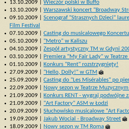
13.10.2009 |
Wieczór polski w Buffo
13.10.2009 |
Warszawski koncert "Broadway Str
09.10.2009 |
Scenograf "Strasznych Dzieci" lau
Film Festival
07.10.2009 |
Casting do musicalowego Koncert
05.10.2009 |
"Metro" w Kaliszu
04.10.2009 |
Zespół artystyczny TM w Gdyni 2
03.10.2009 |
Premiera "My Fair Lady" w Teatrze
01.10.2009 |
Konkurs "Rent" rozstrzygnięty!
27.09.2009 |
"Hello, Dolly!" w GTM
25.09.2009 |
Casting do "Les Misérables" po pi
22.09.2009 |
Nowy sezon w Teatrze Muzycznym
21.09.2009 |
Konkurs RENT - wygraj podwójne z
21.09.2009 |
"Art Factory" ASM w Łodzi
20.09.2009 |
Słuchowisko musicalowe "Art Fact
19.09.2009 |
Jakub Wocial - Broadway Street
18.09.2009 |
Nowy sezon w TM Roma