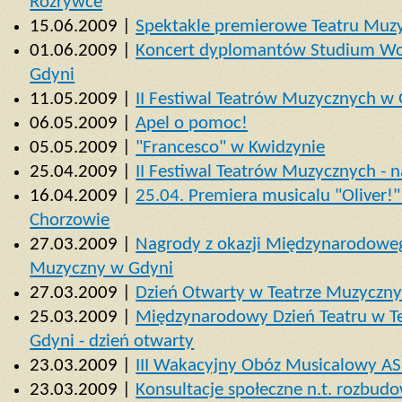
Rozrywce
15.06.2009 |
Spektakle premierowe Teatru Muz
01.06.2009 |
Koncert dyplomantów Studium Wok
Gdyni
11.05.2009 |
II Festiwal Teatrów Muzycznych w 
06.05.2009 |
Apel o pomoc!
05.05.2009 |
"Francesco" w Kwidzynie
25.04.2009 |
II Festiwal Teatrów Muzycznych - 
16.04.2009 |
25.04. Premiera musicalu "Oliver!
Chorzowie
27.03.2009 |
Nagrody z okazji Międzynarodowego
Muzyczny w Gdyni
27.03.2009 |
Dzień Otwarty w Teatrze Muzyczn
25.03.2009 |
Międzynarodowy Dzień Teatru w 
Gdyni - dzień otwarty
23.03.2009 |
III Wakacyjny Obóz Musicalowy A
23.03.2009 |
Konsultacje społeczne n.t. rozbu