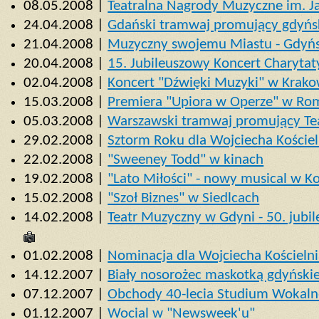
08.05.2008 |
Teatralna Nagrody Muzyczne im. J
24.04.2008 |
Gdański tramwaj promujący gdyńs
21.04.2008 |
Muzyczny swojemu Miastu - Gdyń
20.04.2008 |
15. Jubileuszowy Koncert Charyta
02.04.2008 |
Koncert "Dźwięki Muzyki" w Krako
15.03.2008 |
Premiera "Upiora w Operze" w Ro
05.03.2008 |
Warszawski tramwaj promujący Te
29.02.2008 |
Sztorm Roku dla Wojciecha Koście
22.02.2008 |
"Sweeney Todd" w kinach
19.02.2008 |
"Lato Miłości" - nowy musical w K
15.02.2008 |
"Szoł Biznes" w Siedlcach
14.02.2008 |
Teatr Muzyczny w Gdyni - 50. jubi
01.02.2008 |
Nominacja dla Wojciecha Kościelni
14.12.2007 |
Biały nosorożec maskotką gdyński
07.12.2007 |
Obchody 40-lecia Studium Wokalno
01.12.2007 |
Wocial w "Newsweek'u"