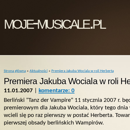
moje-musicale.pl
Strona główna
»
Aktualności
»
Premiera Jakuba Wociala w roli Herberta
Premiera Jakuba Wociala w roli He
11.01.2007
|
komentarze: 0
Berliński "Tanz der Vampire" 11 stycznia 2007 r. b
premierowym dla Jakuba Wociala, który tego dnia 
wcieli się po raz pierwszy w postać Herberta. Tow
pierwszej obsady berlińskich Wampirów.