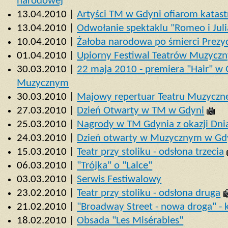
narodowej
13.04.2010 |
Artyści TM w Gdyni ofiarom katas
13.04.2010 |
Odwołanie spektaklu "Romeo i Jul
10.04.2010 |
Żałoba narodowa po śmierci Prezy
01.04.2010 |
Upiorny Festiwal Teatrów Muzycz
30.03.2010 |
22 maja 2010 - premiera "Hair" w 
Muzycznym
30.03.2010 |
Majowy repertuar Teatru Muzyczn
27.03.2010 |
Dzień Otwarty w TM w Gdyni
25.03.2010 |
Nagrody w TM Gdynia z okazji Dni
24.03.2010 |
Dzień otwarty w Muzycznym w Gd
15.03.2010 |
Teatr przy stoliku - odsłona trzecia
06.03.2010 |
"Trójka" o "Lalce"
03.03.2010 |
Serwis Festiwalowy
23.02.2010 |
Teatr przy stoliku - odsłona druga
21.02.2010 |
"Broadway Street - nowa droga" - 
18.02.2010 |
Obsada "Les Misérables"