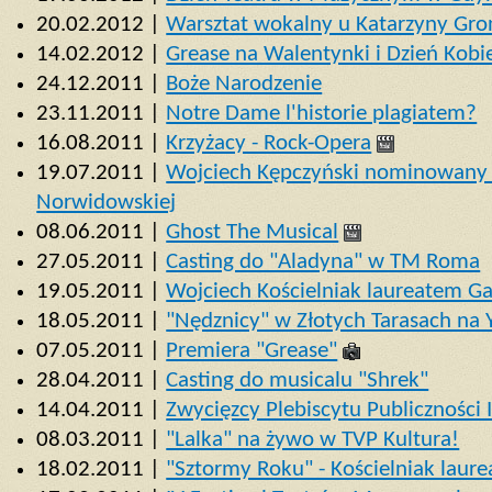
20.02.2012 |
Warsztat wokalny u Katarzyny Gro
14.02.2012 |
Grease na Walentynki i Dzień Kobi
24.12.2011 |
Boże Narodzenie
23.11.2011 |
Notre Dame l'historie plagiatem?
16.08.2011 |
Krzyżacy - Rock-Opera
19.07.2011 |
Wojciech Kępczyński nominowany
Norwidowskiej
08.06.2011 |
Ghost The Musical
27.05.2011 |
Casting do "Aladyna" w TM Roma
19.05.2011 |
Wojciech Kościelniak laureatem G
18.05.2011 |
"Nędznicy" w Złotych Tarasach na 
07.05.2011 |
Premiera "Grease"
28.04.2011 |
Casting do musicalu "Shrek"
14.04.2011 |
Zwycięzcy Plebiscytu Publiczności
08.03.2011 |
"Lalka" na żywo w TVP Kultura!
18.02.2011 |
"Sztormy Roku" - Kościelniak laur