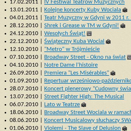
17.02.2011 |
IV Festiwal Teatrów Muzycznych
13.01.2011 |
Kolejne koncerty Kuby Wociala
04.01.2011 |
Teatr Muzyczny w Gdyni w 2011 r. -
28.12.2010 |
Shrek i Grease w TM w Gdyni!
24.12.2010 |
Wesołych Świąt!
22.12.2010 |
Świąteczny Kuba Wocial
12.10.2010 |
"Metro" w Trójmieście
07.10.2010 |
Broadway Street - Okno na świat
04.10.2010 |
Notre Dame l'histoire
26.09.2010 |
Premiera "Les Misérables"
01.09.2010 |
Repertuar wrześniowo-październi
28.07.2010 |
Koncert plenerowy "Cudowny świa
13.07.2010 |
Street Fighter High: The Musical
06.07.2010 |
Lato w Teatrze
18.06.2010 |
Broadway Street Wociala w ramac
08.06.2010 |
Koncert Musicalowy słuchaczy SW
01.06.2010 |
Violemi - The Slave of Delusion