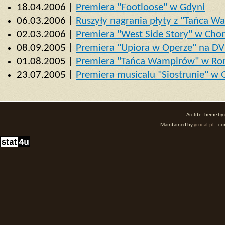
18.04.2006 |
Premiera "Footloose" w Gdyni
06.03.2006 |
Ruszyły nagrania płyty z "Tańca 
02.03.2006 |
Premiera "West Side Story" w Cho
08.09.2005 |
Premiera "Upiora w Operze" na D
01.08.2005 |
Premiera "Tańca Wampirów" w Ro
23.07.2005 |
Premiera musicalu "Siostrunie" w 
Arclite theme by
Maintained by
grocal.pl
| co