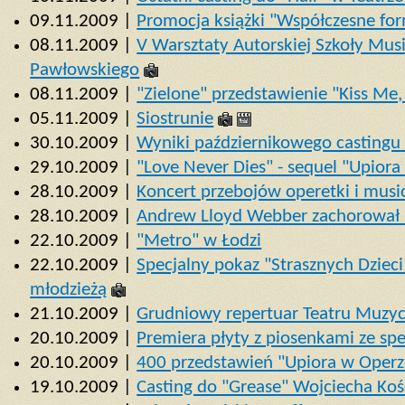
09.11.2009 |
Promocja książki "Współczesne fo
08.11.2009 |
V Warsztaty Autorskiej Szkoły Mus
Pawłowskiego
08.11.2009 |
"Zielone" przedstawienie "Kiss Me, K
05.11.2009 |
Siostrunie
30.10.2009 |
Wyniki październikowego castingu 
29.10.2009 |
"Love Never Dies" - sequel "Upior
28.10.2009 |
Koncert przebojów operetki i mus
28.10.2009 |
Andrew Lloyd Webber zachorował 
22.10.2009 |
"Metro" w Łodzi
22.10.2009 |
Specjalny pokaz "Strasznych Dzieci
młodzieżą
21.10.2009 |
Grudniowy repertuar Teatru Muzy
20.10.2009 |
Premiera płyty z piosenkami ze spe
20.10.2009 |
400 przedstawień "Upiora w Oper
19.10.2009 |
Casting do "Grease" Wojciecha Koś