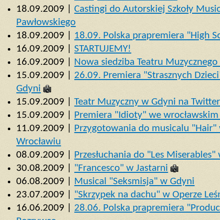
18.09.2009 |
Castingi do Autorskiej Szkoły Musi
Pawłowskiego
18.09.2009 |
18.09. Polska prapremiera "High 
16.09.2009 |
STARTUJEMY!
16.09.2009 |
Nowa siedziba Teatru Muzycznego
15.09.2009 |
26.09. Premiera "Strasznych Dzie
Gdyni
15.09.2009 |
Teatr Muzyczny w Gdyni na Twitte
15.09.2009 |
Premiera "Idioty" we wrocławskim
11.09.2009 |
Przygotowania do musicalu "Hair"
Wrocławiu
08.09.2009 |
Przesłuchania do "Les Miserables"
30.08.2009 |
"Francesco" w Jastarni
06.08.2009 |
Musical "Seksmisja" w Gdyni
23.07.2009 |
"Skrzypek na dachu" w Operze Leś
16.06.2009 |
28.06. Polska prapremiera "Produ