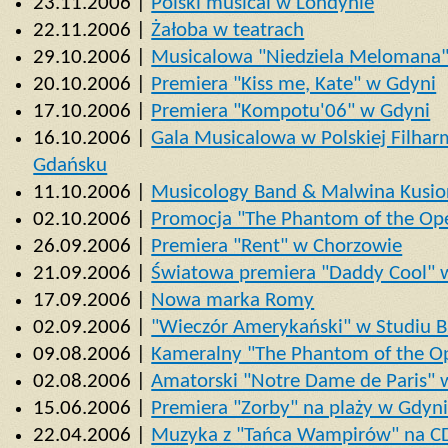
23.11.2006 |
Polski musical w Londynie
22.11.2006 |
Żałoba w teatrach
29.10.2006 |
Musicalowa "Niedziela Melomana"
20.10.2006 |
Premiera "Kiss me, Kate" w Gdyni
17.10.2006 |
Premiera "Kompotu'06" w Gdyni
16.10.2006 |
Gala Musicalowa w Polskiej Filharm
Gdańsku
11.10.2006 |
Musicology Band & Malwina Kusio
02.10.2006 |
Promocja "The Phantom of the Ope
26.09.2006 |
Premiera "Rent" w Chorzowie
21.09.2006 |
Światowa premiera "Daddy Cool" 
17.09.2006 |
Nowa marka Romy
02.09.2006 |
"Wieczór Amerykański" w Studiu B
09.08.2006 |
Kameralny "The Phantom of the Op
02.08.2006 |
Amatorski "Notre Dame de Paris" 
15.06.2006 |
Premiera "Zorby" na plaży w Gdyni
22.04.2006 |
Muzyka z "Tańca Wampirów" na C