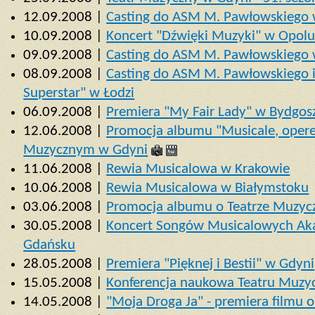
12.09.2008 |
Casting do ASM M. Pawłowskiego w
10.09.2008 |
Koncert "Dźwięki Muzyki" w Opol
09.09.2008 |
Casting do ASM M. Pawłowskiego 
08.09.2008 |
Casting do ASM M. Pawłowskiego i 
Superstar" w Łodzi
06.09.2008 |
Premiera "My Fair Lady" w Bydgos
12.06.2008 |
Promocja albumu "Musicale, operet
Muzycznym w Gdyni
11.06.2008 |
Rewia Musicalowa w Krakowie
10.06.2008 |
Rewia Musicalowa w Białymstoku
03.06.2008 |
Promocja albumu o Teatrze Muzy
30.05.2008 |
Koncert Songów Musicalowych Ak
Gdańsku
28.05.2008 |
Premiera "Pięknej i Bestii" w Gdyni
15.05.2008 |
Konferencja naukowa Teatru Muzy
14.05.2008 |
"Moja Droga Ja" - premiera filmu 