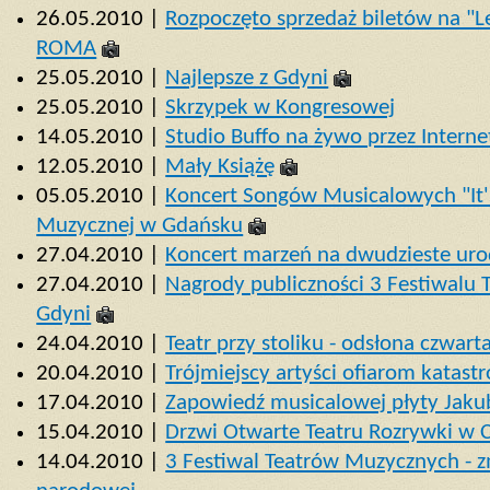
26.05.2010 |
Rozpoczęto sprzedaż biletów na "L
ROMA
25.05.2010 |
Najlepsze z Gdyni
25.05.2010 |
Skrzypek w Kongresowej
14.05.2010 |
Studio Buffo na żywo przez Interne
12.05.2010 |
Mały Książę
05.05.2010 |
Koncert Songów Musicalowych "It'
Muzycznej w Gdańsku
27.04.2010 |
Koncert marzeń na dwudzieste urod
27.04.2010 |
Nagrody publiczności 3 Festiwalu
Gdyni
24.04.2010 |
Teatr przy stoliku - odsłona czwart
20.04.2010 |
Trójmiejscy artyści ofiarom katas
17.04.2010 |
Zapowiedź musicalowej płyty Jaku
15.04.2010 |
Drzwi Otwarte Teatru Rozrywki w 
14.04.2010 |
3 Festiwal Teatrów Muzycznych - 