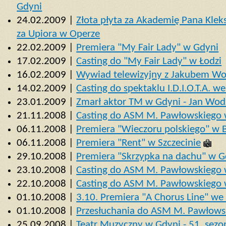
Gdyni
24.02.2009 |
Złota płyta za Akademię Pana Kle
za Upiora w Operze
22.02.2009 |
Premiera "My Fair Lady" w Gdyni
17.02.2009 |
Casting do "My Fair Lady" w Łodzi
16.02.2009 |
Wywiad telewizyjny z Jakubem Wo
14.02.2009 |
Casting do spektaklu I.D.I.O.T.A. 
23.01.2009 |
Zmarł aktor TM w Gdyni - Jan Wod
21.11.2008 |
Casting do ASM M. Pawłowskiego
06.11.2008 |
Premiera "Wieczoru polskiego" w 
06.11.2008 |
Premiera "Rent" w Szczecinie
29.10.2008 |
Premiera "Skrzypka na dachu" w G
23.10.2008 |
Casting do ASM M. Pawłowskiego
22.10.2008 |
Casting do ASM M. Pawłowskiego 
01.10.2008 |
3.10. Premiera "A Chorus Line" w
01.10.2008 |
Przesłuchania do ASM M. Pawłowsk
25.09.2008 |
Teatr Muzyczny w Gdyni - 51. sezo