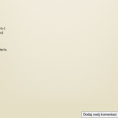
1r.(
cji
ęcia;