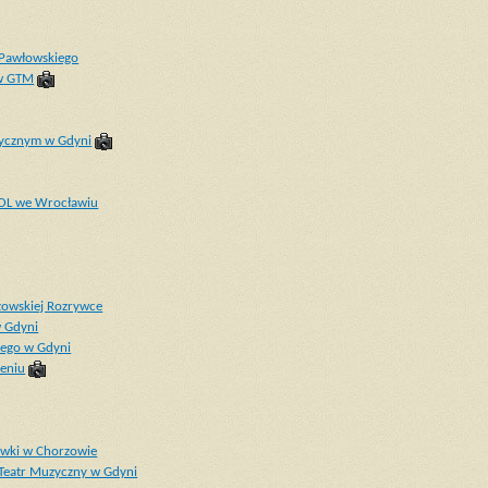
a Pawłowskiego
 w GTM
uzycznym w Gdyni
TOL we Wrocławiu
zowskiej Rozrywce
w Gdyni
iego w Gdyni
zeniu
rywki w Chorzowie
 Teatr Muzyczny w Gdyni