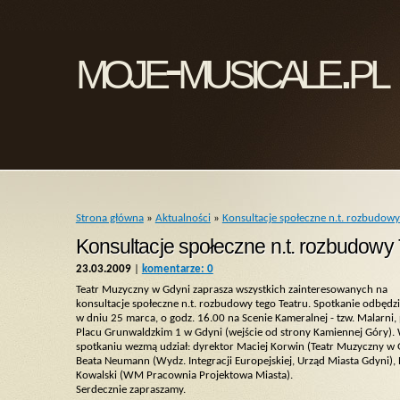
moje-musicale.pl
Strona główna
»
Aktualności
»
Konsultacje społeczne n.t. rozbudow
Konsultacje społeczne n.t. rozbudow
23.03.2009
|
komentarze: 0
Teatr Muzyczny w Gdyni zaprasza wszystkich zainteresowanych na
konsultacje społeczne n.t. rozbudowy tego Teatru. Spotkanie odbędzi
w dniu 25 marca, o godz. 16.00 na Scenie Kameralnej - tzw. Malarni,
Placu Grunwaldzkim 1 w Gdyni (wejście od strony Kamiennej Góry).
spotkaniu wezmą udział: dyrektor Maciej Korwin (Teatr Muzyczny w 
Beata Neumann (Wydz. Integracji Europejskiej, Urząd Miasta Gdyni),
Kowalski (WM Pracownia Projektowa Miasta).
Serdecznie zapraszamy.