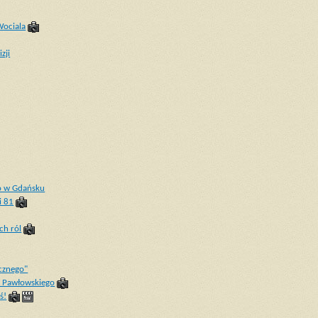
Wociala
zji
o w Gdańsku
i 81
ch ról
cznego"
a Pawłowskiego
ś!