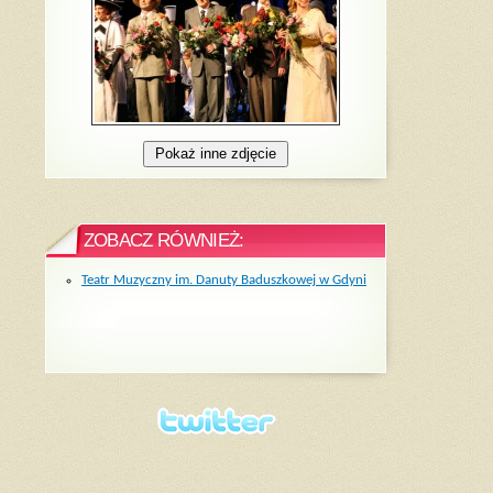
ZOBACZ RÓWNIEŻ:
Teatr Muzyczny im. Danuty Baduszkowej w Gdyni