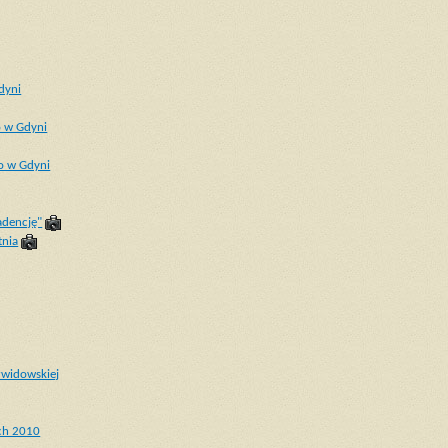
dyni
o w Gdyni
o w Gdyni
adencję"
tnia
widowskiej
ich 2010