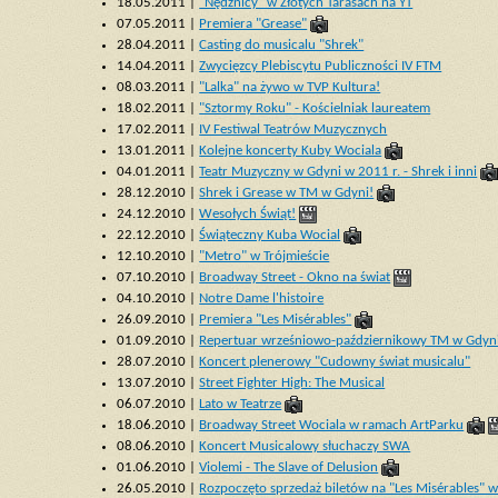
18.05.2011 |
"Nędznicy" w Złotych Tarasach na YT
07.05.2011 |
Premiera "Grease"
28.04.2011 |
Casting do musicalu "Shrek"
14.04.2011 |
Zwycięzcy Plebiscytu Publiczności IV FTM
08.03.2011 |
"Lalka" na żywo w TVP Kultura!
18.02.2011 |
"Sztormy Roku" - Kościelniak laureatem
17.02.2011 |
IV Festiwal Teatrów Muzycznych
13.01.2011 |
Kolejne koncerty Kuby Wociala
04.01.2011 |
Teatr Muzyczny w Gdyni w 2011 r. - Shrek i inni
28.12.2010 |
Shrek i Grease w TM w Gdyni!
24.12.2010 |
Wesołych Świąt!
22.12.2010 |
Świąteczny Kuba Wocial
12.10.2010 |
"Metro" w Trójmieście
07.10.2010 |
Broadway Street - Okno na świat
04.10.2010 |
Notre Dame l'histoire
26.09.2010 |
Premiera "Les Misérables"
01.09.2010 |
Repertuar wrześniowo-październikowy TM w Gdyn
28.07.2010 |
Koncert plenerowy "Cudowny świat musicalu"
13.07.2010 |
Street Fighter High: The Musical
06.07.2010 |
Lato w Teatrze
18.06.2010 |
Broadway Street Wociala w ramach ArtParku
08.06.2010 |
Koncert Musicalowy słuchaczy SWA
01.06.2010 |
Violemi - The Slave of Delusion
26.05.2010 |
Rozpoczęto sprzedaż biletów na "Les Misérables" 