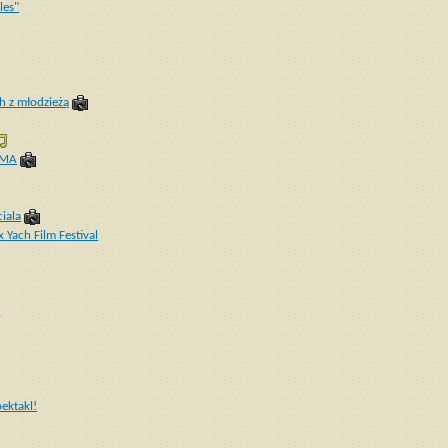
les"
h z młodzieżą
OMA
iala
 Yach Film Festival
i
ektakl!