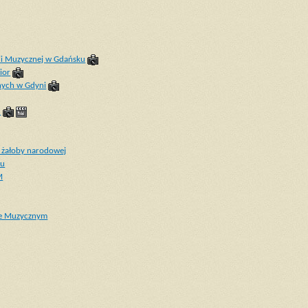
ii Muzycznej w Gdańsku
ior
nych w Gdyni
u
 żałoby narodowej
ku
M
rze Muzycznym