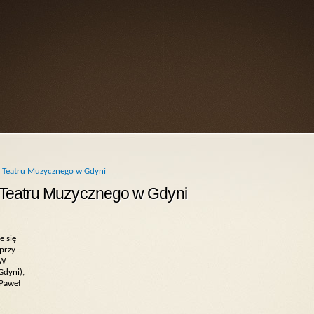
y Teatru Muzycznego w Gdyni
y Teatru Muzycznego w Gdyni
e się
 przy
 W
Gdyni),
 Paweł