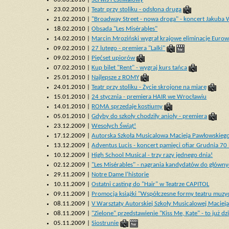
23.02.2010 |
Teatr przy stoliku - odsłona druga
21.02.2010 |
"Broadway Street - nowa droga" - koncert Jakuba 
18.02.2010 |
Obsada "Les Misérables"
14.02.2010 |
Marcin Mroziński wygrał krajowe eliminacje Eurowi
09.02.2010 |
27 lutego - premiera "Lalki"
09.02.2010 |
Pięćset upiorów
07.02.2010 |
Kup bilet "Rent" - wygraj kurs tańca
25.01.2010 |
Najlepsze z ROMY
24.01.2010 |
Teatr przy stoliku - Życie skrojone na miarę
15.01.2010 |
24 stycznia - premiera HAIR we Wrocławiu
14.01.2010 |
ROMA sprzedaje kostiumy
05.01.2010 |
Gdyby do szkoły chodziły anioły - premiera
23.12.2009 |
Wesołych Świąt!
17.12.2009 |
Autorska Szkoła Musicalowa Macieja Pawłowskieg
13.12.2009 |
Adventus Lucis - koncert pamięci ofiar Grudnia 70 
10.12.2009 |
High School Musical - trzy razy jednego dnia!
02.12.2009 |
"Les Misérables" - nagrania kandydatów do główny
29.11.2009 |
Notre Dame l'historie
10.11.2009 |
Ostatni casting do "Hair" w Teatrze CAPITOL
09.11.2009 |
Promocja książki "Współczesne formy teatru muzy
08.11.2009 |
V Warsztaty Autorskiej Szkoły Musicalowej Maciej
08.11.2009 |
"Zielone" przedstawienie "Kiss Me, Kate" - to już dzi
05.11.2009 |
Siostrunie