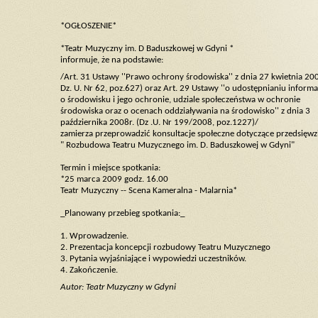
*OGŁOSZENIE*
*Teatr Muzyczny im. D Baduszkowej w Gdyni *
informuje, że na podstawie:
/Art. 31 Ustawy ''Prawo ochrony środowiska'' z dnia 27 kwietnia 200
Dz. U. Nr 62, poz.627) oraz Art. 29 Ustawy ''o udostępnianiu informa
o środowisku i jego ochronie, udziale społeczeństwa w ochronie
środowiska oraz o ocenach oddziaływania na środowisko'' z dnia 3
października 2008r. (Dz .U. Nr 199/2008, poz.1227)/
zamierza przeprowadzić konsultacje społeczne dotyczące przedsięwzi
" Rozbudowa Teatru Muzycznego im. D. Baduszkowej w Gdyni"
Termin i miejsce spotkania:
*25 marca 2009 godz. 16.00
Teatr Muzyczny -- Scena Kameralna - Malarnia*
_Planowany przebieg spotkania:_
1. Wprowadzenie.
2. Prezentacja koncepcji rozbudowy Teatru Muzycznego
3. Pytania wyjaśniające i wypowiedzi uczestników.
4. Zakończenie.
Autor: Teatr Muzyczny w Gdyni