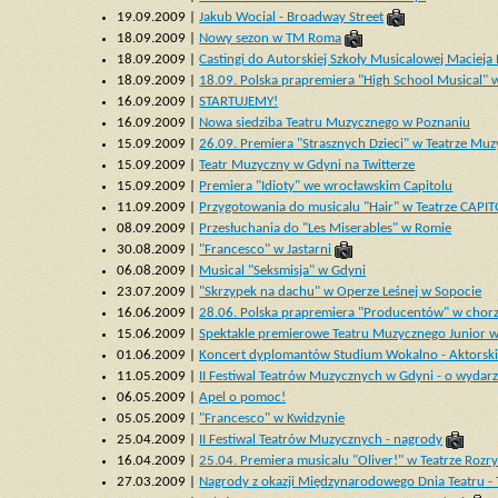
19.09.2009 |
Jakub Wocial - Broadway Street
18.09.2009 |
Nowy sezon w TM Roma
18.09.2009 |
Castingi do Autorskiej Szkoły Musicalowej Maciej
18.09.2009 |
18.09. Polska prapremiera "High School Musical"
16.09.2009 |
STARTUJEMY!
16.09.2009 |
Nowa siedziba Teatru Muzycznego w Poznaniu
15.09.2009 |
26.09. Premiera "Strasznych Dzieci" w Teatrze M
15.09.2009 |
Teatr Muzyczny w Gdyni na Twitterze
15.09.2009 |
Premiera "Idioty" we wrocławskim Capitolu
11.09.2009 |
Przygotowania do musicalu "Hair" w Teatrze CAPI
08.09.2009 |
Przesłuchania do "Les Miserables" w Romie
30.08.2009 |
"Francesco" w Jastarni
06.08.2009 |
Musical "Seksmisja" w Gdyni
23.07.2009 |
"Skrzypek na dachu" w Operze Leśnej w Sopocie
16.06.2009 |
28.06. Polska prapremiera "Producentów" w chor
15.06.2009 |
Spektakle premierowe Teatru Muzycznego Junior 
01.06.2009 |
Koncert dyplomantów Studium Wokalno - Aktorsk
11.05.2009 |
II Festiwal Teatrów Muzycznych w Gdyni - o wydar
06.05.2009 |
Apel o pomoc!
05.05.2009 |
"Francesco" w Kwidzynie
25.04.2009 |
II Festiwal Teatrów Muzycznych - nagrody
16.04.2009 |
25.04. Premiera musicalu "Oliver!" w Teatrze Roz
27.03.2009 |
Nagrody z okazji Międzynarodowego Dnia Teatru -