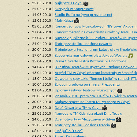
25.05.2010 |
Najlepsze z Gdyni
25.05.2010 |
Skrzypek w Kongresowej
14.05.2010 |
Studio Buffo na żywo przez Internet
12.05.2010 |
Mały Książę
05.05.2010 |
Koncert Songów Musicalowych "It's Love" Akadem
27.04.2010 |
Koncert marzeń na dwudzieste urodziny Teatru Jun
27.04.2010 |
Nagrody publiczności 3 Festiwalu Teatrów Muzycz
24.04.2010 |
Teatr przy stoliku - odsłona czwarta
20.04.2010 |
Trójmiejscy artyści ofiarom katastrofy w Smoleńsk
17.04.2010 |
Zapowiedź musicalowej płyty Jakuba Wociala
15.04.2010 |
Drzwi Otwarte Teatru Rozrywki w Chorzowie
14.04.2010 |
3 Festiwal Teatrów Muzycznych - zmiany z powodu
13.04.2010 |
Artyści TM w Gdyni ofiarom katastrofy w Smoleńs
13.04.2010 |
Odwołanie spektaklu "Romeo i Julia" w ramach FT
10.04.2010 |
Żałoba narodowa po śmierci Prezydenta
01.04.2010 |
Upiorny Festiwal Teatrów Muzycznych
30.03.2010 |
22 maja 2010 - premiera "Hair" w Gliwickim Teat
30.03.2010 |
Majowy repertuar Teatru Muzycznego w Gdyni
27.03.2010 |
Dzień Otwarty w TM w Gdyni
25.03.2010 |
Nagrody w TM Gdynia z okazji Dnia Teatru
24.03.2010 |
Dzień otwarty w Muzycznym w Gdyni
15.03.2010 |
Teatr przy stoliku - odsłona trzecia
06.03.2010 |
"Trójka" o "Lalce"
03.03.2010 |
Serwis Festiwalowy