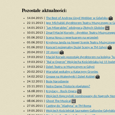
Pozostałe aktualności:
14.04.2015 |
The Best of Andrew Lloyd Webber w Gdańsku
22.11.2013 |
Igor Michalski dyrektorem Teatru Muzycznego w G
14.01.2013 |
"Les Miserables" zdobywcą Złotych Globów
10.01.2013 |
Zmarł Maciej Korwin - dyrektor Teatru Muzyczneg
05.06.2012 |
Scena Nova z repertuarem na wrzesień
05.06.2012 |
Krystyna Janda na Nowej Scenie Teatru Muzyczneg
01.06.2012 |
Koncert pożegnalny Dużej Sceny w TM Gdyni
20.04.2012 |
39 stopni
19.03.2012 |
Maciej Korwin pozostaje dyrektorem na kolejną "k
19.03.2012 |
"Bal w Operze" Wojciecha Kościelniaka już 15 kwie
19.03.2012 |
Dzień Teatru w Muzycznym w Gdyni
20.02.2012 |
Warsztat wokalny u Katarzyny Groniec
14.02.2012 |
Grease na Walentynki i Dzień Kobiet
24.12.2011 |
Boże Narodzenie
23.11.2011 |
Notre Dame l'historie plagiatem?
16.08.2011 |
Krzyżacy - Rock-Opera
19.07.2011 |
Wojciech Kępczyński nominowany do Nagrody Nor
08.06.2011 |
Ghost The Musical
27.05.2011 |
Casting do "Aladyna" w TM Roma
19.05.2011 |
Wojciech Kościelniak laureatem Galionów Gdyńsk