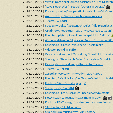
30.10.2009 |
Wyniki październikowego castingu do "Les Misérab
29.10.2009 |
"Love Never Dies" - sequel "Upiora w Operze"
28.10.2009 |
Koncert przebojów operetki i musicalu w Gdańsku
28.10.2009 |
Andrew Lloyd Webber zachorował na raka
22.10.2009 |
"Metro" w Łodzi
22.10.2009 |
Specjalny pokaz "Strasznych Dzieci" dla pracującyc
21.10.2009 |
Grudniowy repertuar Teatru Muzycznego w Gdyni
20.10.2009 |
Premiera płyty z piosenkami ze spektaklu "Idiota"
20.10.2009 |
400 przedstawień "Upiora w Operze" w Teatrze R
19.10.2009 |
Casting do "Grease" Wojciecha Kościelniaka
13.10.2009 |
Wieczór polski w Buffo
13.10.2009 |
Warszawski koncert "Broadway Street" Jakuba Woc
09.10.2009 |
Scenograf "Strasznych Dzieci" laureatem Grand Prix
07.10.2009 |
Casting do musicalowego Koncertu Marzeń
05.10.2009 |
"Metro" w Kaliszu
04.10.2009 |
Zespół artystyczny TM w Gdyni 2009/2010
03.10.2009 |
Premiera "My Fair Lady" w Teatrze Wielkim w Łodz
01.10.2009 |
Konkurs "Rent" rozstrzygnięty!
27.09.2009 |
"Hello, Dolly!" w GTM
25.09.2009 |
Casting do "Les Misérables" po pierwszym etapie
22.09.2009 |
Nowy sezon w Teatrze Muzycznym w Gdyni
21.09.2009 |
Konkurs RENT - wygraj podwójne zaproszenie na sp
21.09.2009 |
"Art Factory" ASM w Łodzi
20.09.2009 |
Słuchowisko musicalowe "Art Factory"