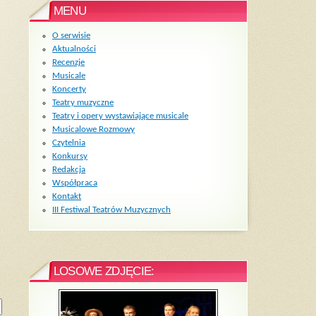
MENU
O serwisie
Aktualności
Recenzje
Musicale
Koncerty
Teatry muzyczne
Teatry i opery wystawiające musicale
Musicalowe Rozmowy
Czytelnia
Konkursy
Redakcja
Współpraca
Kontakt
III Festiwal Teatrów Muzycznych
LOSOWE ZDJĘCIE: