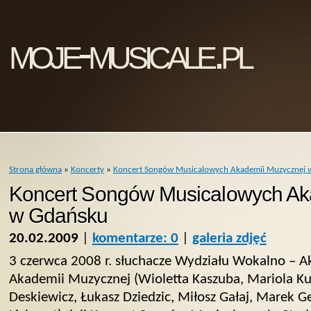
moje-musicale.pl
Strona główna
»
Koncerty
»
Koncert Songów Musicalowych Akademii Muzycznej 
Koncert Songów Musicalowych Ak
w Gdańsku
20.02.2009
|
komentarze: 0
|
galeria zdjęć
3 czerwca 2008 r. słuchacze Wydziału Wokalno – A
Akademii Muzycznej (Wioletta Kaszuba, Mariola Ku
Deskiewicz, Łukasz Dziedzic, Miłosz Gałaj, Marek 