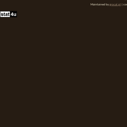
Maintained by
grocal.pl
| co