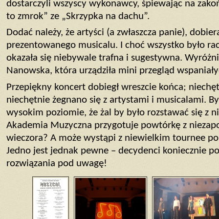
dostarczyli wszyscy wykonawcy, śpiewając na zakoń
to zmrok” ze „Skrzypka na dachu”.
Dodać należy, że artyści (a zwłaszcza panie), dobiera
prezentowanego musicalu. I choć wszystko było rac
okazała się niebywale trafna i sugestywna. Wyróżni
Nanowska, która urządziła mini przegląd wspaniały
Przepiękny koncert dobiegł wreszcie końca; niechęt
niechętnie żegnano się z artystami i musicalami. B
wysokim poziomie, że żal by było rozstawać się z 
Akademia Muzyczna przygotuje powtórkę z nieza
wieczora? A może wystąpi z niewielkim tournee p
Jedno jest jednak pewne – decydenci koniecznie po
rozwiązania pod uwagę!