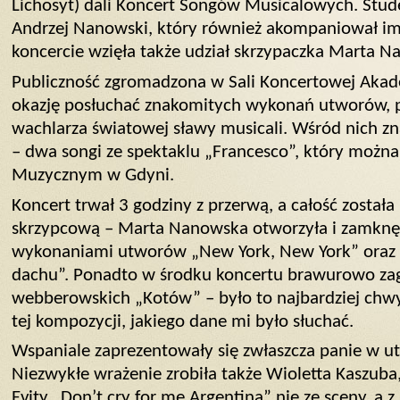
Lichosyt) dali Koncert Songów Musicalowych. Stu
Andrzej Nanowski, który również akompaniował im
koncercie wzięła także udział skrzypaczka Marta N
Publiczność zgromadzona w Sali Koncertowej Akad
okazję posłuchać znakomitych wykonań utworów, 
wachlarza światowej sławy musicali. Wśród nich znal
– dwa songi ze spektaklu „Francesco”, który można
Muzycznym w Gdyni.
Koncert trwał 3 godziny z przerwą, a całość została
skrzypcową – Marta Nanowska otworzyła i zamkn
wykonaniami utworów „New York, New York” oraz 
dachu”. Ponadto w środku koncertu brawurowo zag
webberowskich „Kotów” – było to najbardziej chwy
tej kompozycji, jakiego dane mi było słuchać.
Wspaniale zaprezentowały się zwłaszcza panie w ut
Niezwykłe wrażenie zrobiła także Wioletta Kaszuba
Evity „Don’t cry for me Argentina” nie ze sceny, a 