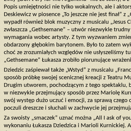
Popis umiejętności nie tylko wokalnych, ale i aktor
Deskiewicz w piosence „To jeszcze nie jest finał” z 
wypadł również blok muzyczny z musicalu „Jesus Ch
zwłaszcza „Gethsemane” – utwór niezwykle trudny 
wymagania wobec artysty. Z tym wyzwaniem zmierzy
obdarzony głębokim barytonem. Było to zatem wyk
choć ze zrozumiałych względów nie usłyszeliśmy tu
„Gethsemane” Łukasza zrobiło piorunujące wrażeni
Dziedzic zaśpiewał także „Wstyd” z musicalu „Franc
sposób próbkę swojej scenicznej kreacji z Teatru 
Drugim utworem, pochodzącym z tego spektaklu, 
w niezwykle przejmujący sposób przez Mariolę Kurn
swój występ dużo uczuć i emocji, za sprawą czego c
poczuli dreszcze i słuchali w zachwycie jej przejmu
Za swoisty „smaczek” uznać można „All I ask of yo
wykonaniu Łukasza Dziedzica i Marioli Kurnickiej. 