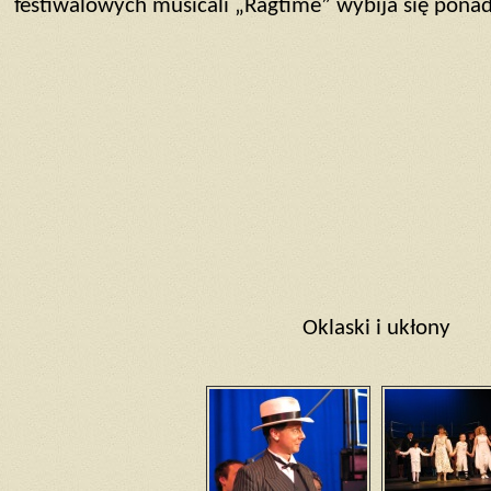
festiwalowych musicali „Ragtime” wybija się ponad
Oklaski i ukłony