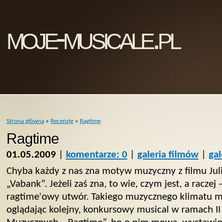
moje-musicale.pl
Strona główna
»
Recenzje
»
Ragtime
Ragtime
01.05.2009
|
komentarze: 0
|
galeria filmów
|
gal
Chyba każdy z nas zna motyw muzyczny z filmu Jul
„Vabank”. Jeżeli zaś zna, to wie, czym jest, a raczej
ragtime'owy utwór. Takiego muzycznego klimatu m
oglądając kolejny, konkursowy musical w ramach II