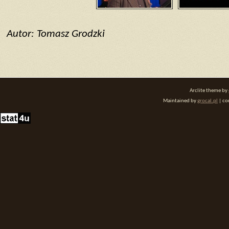
Autor: Tomasz Grodzki
Arclite theme by
Maintained by
grocal.pl
| co