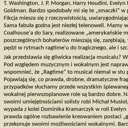
T. Washington, J. P. Morgan, Harry Houdini, Evelyn
Goldman. Bardzo spodobały mi się te „smaczki” w p
Fikcja miesza się z rzeczywistością, uwiarygodniają
Sama fabuła godna jest niezłej telenoweli. Mamy w
Coalhouse'a do Sary, realizowane „amerykańskie ma
poszczególnych bohaterów mieszają się, zazębiają, 
pędzi w rytmach ragtime'u do tragicznego, ale i szc
Jak przedstawia się gliwicka realizacja musicalu? W
Pod względem muzycznym i wokalnym jest napraw
wspomnieć, że „Ragtime” to musical niemal w stu 
Pojawiają się, co prawda, drobne, dramatyczne fra
przypadków słuchamy przede wszystkim śpiewanego
wokalnej pierwszoplanowe role są bardzo dobre. N
swoimi umiejętnościami solisty robi Michał Musioł, 
wypada z kolei Dominika Kramarczyk w roli Evelyn
prawda ogólne rozbawienie kreowaniem postaci „głup
przekonuje swoimi możliwościami wokalnymi. Bard