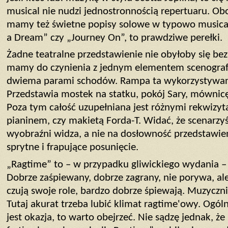
musical nie nudzi jednostronnością repertuaru. O
mamy też świetne popisy solowe w typowo musica
a Dream” czy „Journey On”, to prawdziwe perełki.
Żadne teatralne przedstawienie nie obyłoby się be
mamy do czynienia z jednym elementem scenograf
dwiema parami schodów. Rampa ta wykorzystywana
Przedstawia mostek na statku, pokój Sary, mówni
Poza tym całość uzupełniana jest różnymi rekwizyta
pianinem, czy makietą Forda-T. Widać, że scenarzyś
wyobraźni widza, a nie na dosłowność przedstawie
sprytne i frapujące posunięcie.
„Ragtime” to – w przypadku gliwickiego wydania –
Dobrze zaśpiewany, dobrze zagrany, nie porywa, ale
czują swoje role, bardzo dobrze śpiewają. Muzyczni
Tutaj akurat trzeba lubić klimat ragtime'owy. Ogóln
jest okazja, to warto obejrzeć. Nie sądzę jednak, że