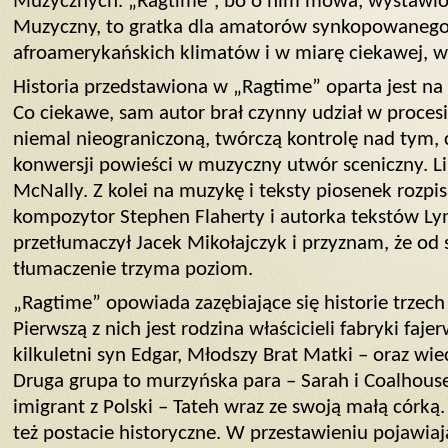
Muzycznych. „Ragtime”, bo o nim mowa, wystawiony
Muzyczny, to gratka dla amatorów synkopowanego
afroamerykańskich klimatów i w miarę ciekawej, w
Historia przedstawiona w „Ragtime” oparta jest na 
Co ciekawe, sam autor brał czynny udział w procesi
niemal nieograniczoną, twórczą kontrolę nad tym, c
konwersji powieści w muzyczny utwór sceniczny. Li
McNally. Z kolei na muzykę i teksty piosenek rozpi
kompozytor Stephen Flaherty i autorka tekstów Lyn
przetłumaczył Jacek Mikołajczyk i przyznam, że od s
tłumaczenie trzyma poziom.
„Ragtime” opowiada zazębiające się historie trzech
Pierwszą z nich jest rodzina właścicieli fabryki faj
kilkuletni syn Edgar, Młodszy Brat Matki – oraz wi
Druga grupa to murzyńska para – Sarah i Coalhouse 
imigrant z Polski – Tateh wraz ze swoją małą córk
też postacie historyczne. W przestawieniu pojawiaj