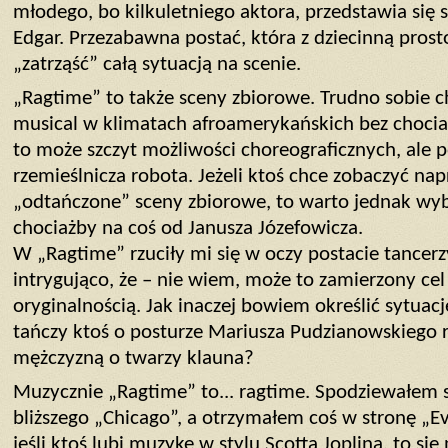
młodego, bo kilkuletniego aktora, przedstawia się sy
Edgar. Przezabawna postać, która z dziecinną prosto
„zatrząść” całą sytuacją na scenie.
„Ragtime” to także sceny zbiorowe. Trudno sobie
musical w klimatach afroamerykańskich bez chociaż
to może szczyt możliwości choreograficznych, ale p
rzemieślnicza robota. Jeżeli ktoś chce zobaczyć n
„odtańczone” sceny zbiorowe, to warto jednak wybr
chociażby na coś od Janusza Józefowicza.
W „Ragtime” rzuciły mi się w oczy postacie tancerzy
intrygująco, że – nie wiem, może to zamierzony cel 
oryginalnością. Jak inaczej bowiem określić sytuacj
tańczy ktoś o posturze Mariusza Pudzianowskiego
mężczyzną o twarzy klauna?
Muzycznie „Ragtime” to... ragtime. Spodziewałem s
bliższego „Chicago”, a otrzymałem coś w stronę „Ev
jeśli ktoś lubi muzykę w stylu Scotta Joplina, to się