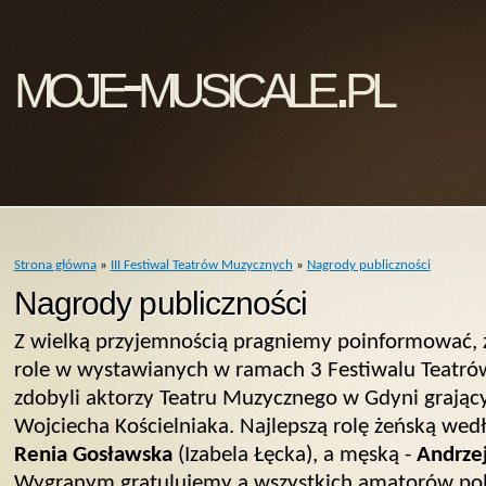
moje-musicale.pl
Strona główna
»
III Festiwal Teatrów Muzycznych
»
Nagrody publiczności
Nagrody publiczności
Z wielką przyjemnością pragniemy poinformować, ż
role w wystawianych w ramach 3 Festiwalu Teatr
zdobyli aktorzy Teatru Muzycznego w Gdyni grający
Wojciecha Kościelniaka. Najlepszą rolę żeńską we
Renia Gosławska
(Izabela Łęcka), a męską -
Andrzej
Wygranym gratulujemy a wszystkich amatorów pols