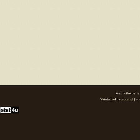
Arclite theme by
Maintained by
grocal.pl
| co