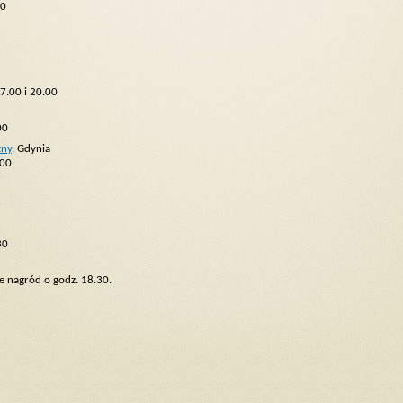
00
7.00 i 20.00
00
zny
, Gdynia
.00
30
e nagród o godz. 18.30.