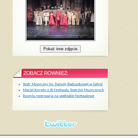
ZOBACZ RÓWNIEŻ:
Teatr Muzyczny im. Danuty Baduszkowej w Gdyni
Maciej Korwin o III Festiwalu Teatrów Muzycznych
Ruszyla rezerwacja na spektakle festiwalowe