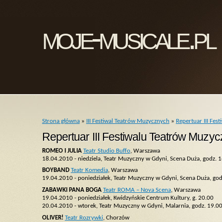
moje-musicale.pl
Strona główna
»
III Festiwal Teatrów Muzycznych
»
Repertuar III Fe
Repertuar III Festiwalu Teatrów Muzy
ROMEO I JULIA
Teatr Studio Buffo
, Warszawa
18.04.2010 - niedziela, Teatr Muzyczny w Gdyni, Scena Duża, godz. 1
BOYBAND
Teatr Komedia
, Warszawa
19.04.2010 - poniedziałek, Teatr Muzyczny w Gdyni, Scena Duża, god
ZABAWKI PANA BOGA
Teatr ROMA – Nova Scena
, Warszawa
19.04.2010 - poniedziałek, Kwidzyńskie Centrum Kultury, g. 20.00
20.04.2010 - wtorek, Teatr Muzyczny w Gdyni, Malarnia, godz. 19.0
OLIVER!
Teatr Rozrywki
, Chorzów