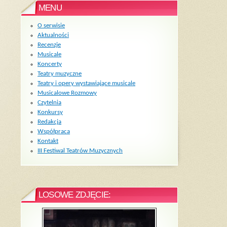
MENU
O serwisie
Aktualności
Recenzje
Musicale
Koncerty
Teatry muzyczne
Teatry i opery wystawiające musicale
Musicalowe Rozmowy
Czytelnia
Konkursy
Redakcja
Współpraca
Kontakt
III Festiwal Teatrów Muzycznych
LOSOWE ZDJĘCIE: