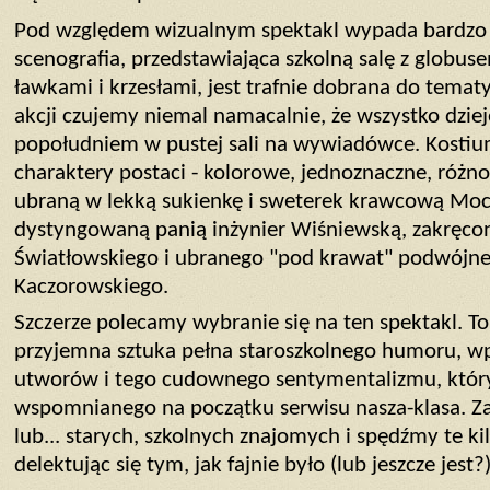
Pod względem wizualnym spektakl wypada bardzo i
scenografia, przedstawiająca szkolną salę z glob
ławkami i krzesłami, jest trafnie dobrana do temat
akcji czujemy niemal namacalnie, że wszystko dzie
popołudniem w pustej sali na wywiadówce. Kostium
charaktery postaci - kolorowe, jednoznaczne, róż
ubraną w lekką sukienkę i sweterek krawcową Moc
dystyngowaną panią inżynier Wiśniewską, zakręcon
Światłowskiego i ubranego "pod krawat" podwójne
Kaczorowskiego.
Szczerze polecamy wybranie się na ten spektakl. To
przyjemna sztuka pełna staroszkolnego humoru, w
utworów i tego cudownego sentymentalizmu, któr
wspomnianego na początku serwisu nasza-klasa. Za
lub... starych, szkolnych znajomych i spędźmy te ki
delektując się tym, jak fajnie było (lub jeszcze jest?