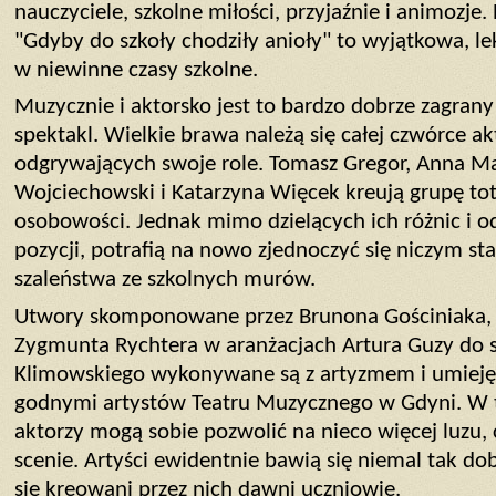
nauczyciele, szkolne miłości, przyjaźnie i animozj
"Gdyby do szkoły chodziły anioły" to wyjątkowa, l
w niewinne czasy szkolne.
Muzycznie i aktorsko jest to bardzo dobrze zagran
spektakl. Wielkie brawa należą się całej czwórce a
odgrywających swoje role. Tomasz Gregor, Anna Ma
Wojciechowski i Katarzyna Więcek kreują grupę to
osobowości. Jednak mimo dzielących ich różnic i
pozycji, potrafią na nowo zjednoczyć się niczym s
szaleństwa ze szkolnych murów.
Utwory skomponowane przez Brunona Gościniaka, J
Zygmunta Rychtera w aranżacjach Artura Guzy do 
Klimowskiego wykonywane są z artyzmem i umieję
godnymi artystów Teatru Muzycznego w Gdyni. W t
aktorzy mogą sobie pozwolić na nieco więcej luzu,
scenie. Artyści ewidentnie bawią się niemal tak dob
się kreowani przez nich dawni uczniowie.