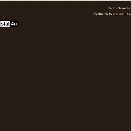
Arclite theme by
Maintained by
grocal.pl
| co