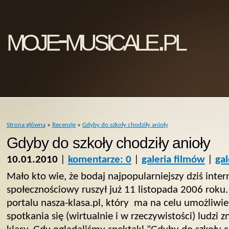
moje-musicale.pl
Strona główna
»
Recenzje
»
Gdyby do szkoły chodziły anioły
Gdyby do szkoły chodziły anioły
10.01.2010
|
komentarze: 0
|
galeria filmów
|
gal
Mało kto wie, że bodaj najpopularniejszy dziś inte
społecznościowy ruszył już 11 listopada 2006 roku
portalu nasza-klasa.pl, który ma na celu umożliwie
spotkania się (wirtualnie i w rzeczywistości) ludzi zn