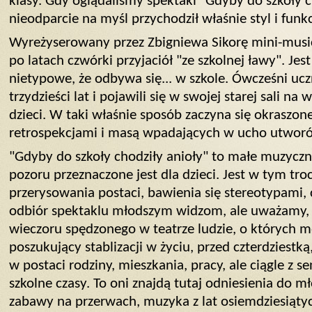
klasy. Gdy oglądaliśmy spektakl "Gdyby do szkoły c
nieodparcie na myśl przychodził właśnie styl i funk
Wyreżyserowany przez Zbigniewa Sikorę mini-musi
po latach czwórki przyjaciół "ze szkolnej ławy". Jest
nietypowe, że odbywa się... w szkole. Ówcześni u
trzydzieści lat i pojawili się w swojej starej sali 
dzieci. W taki właśnie sposób zaczyna się okraszo
retrospekcjami i masą wpadających w ucho utwor
"Gdyby do szkoły chodziły anioły" to małe muzyczn
pozoru przeznaczone jest dla dzieci. Jest w tym tro
przerysowania postaci, bawienia się stereotypami, 
odbiór spektaklu młodszym widzom, ale uważamy, 
wieczoru spędzonego w teatrze ludzie, o których m
poszukujący stablizacji w życiu, przed czterdziestk
w postaci rodziny, mieszkania, pracy, ale ciągle 
szkolne czasy. To oni znajdą tutaj odniesienia do m
zabawy na przerwach, muzyka z lat osiemdziesiątyc